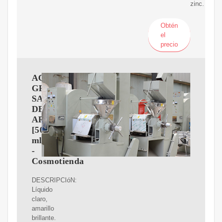
zinc.
Obtén
el
precio
ACEITE
GRASO
SALVADO
DE
ARROZ
[500
ml]
-
Cosmotienda
DESCRIPCIóN:
Líquido
claro,
amarillo
brillante.