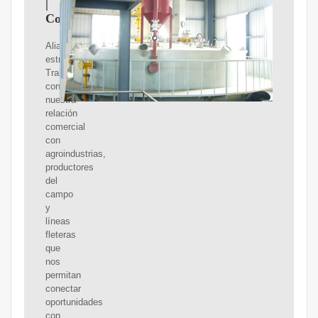
|
Comercializadora
Alianzas
estratégicas.
Trabajamos
consolidando
nuestra
relación
comercial
con
agroindustrias,
productores
del
campo
y
líneas
fleteras
que
nos
permitan
conectar
oportunidades
con