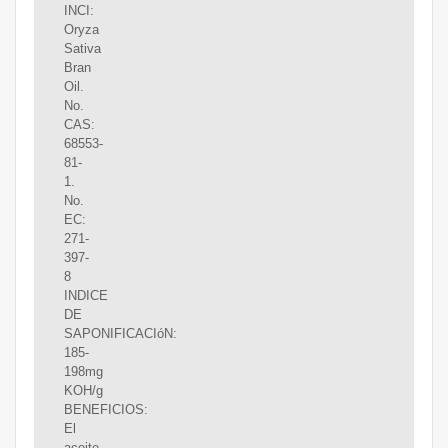
INCI:
Oryza
Sativa
Bran
Oil.
No.
CAS:
68553-
81-
1.
No.
EC:
271-
397-
8
INDICE
DE
SAPONIFICACIóN:
185-
198mg
KOH/g
BENEFICIOS:
El
aceite