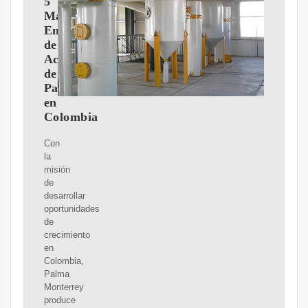
5
Mayores
Empresas
de
Aceite
de
Palma
en
Colombia
Con
la
misión
de
desarrollar
oportunidades
de
crecimiento
en
Colombia,
Palma
Monterrey
produce