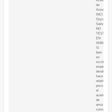
Aceite
de
Arroz
INCI:
Oryza
Sativa.
NO
TESTEAD
EN
ANIMALE
Si
bien
en
occidente
empleamo
desde
hace
relativame
poco
el
aceite
de
arroz
como