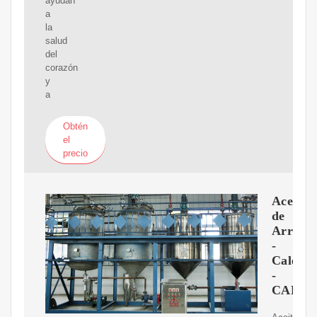
ayudan
a
la
salud
del
corazón
y
a
Obtén
el
precio
Aceite
de
Arroz
-
Calénd
-
CALE