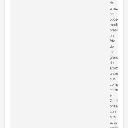
de
arroz
se
obtiene
mediante
presión
en
frío
de
los
granos
de
arroz,
entre
sus
component
están
el
Gamma-
orizanol
con
alta
actividad
antioxidan