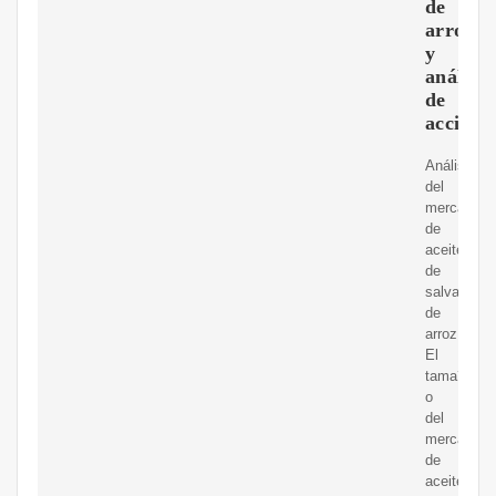
de
arroz
y
análisis
de
accione
Análisis
del
mercado
de
aceite
de
salvado
de
arroz.
El
tama?
o
del
mercado
de
aceite