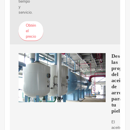
tiempo
y
servicio.
Obtén
el
precio
Descub
las
propied
del
aceite
de
arroz
para
tu
piel
El
aceite