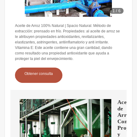
1
/
6
Aceite de Arroz 100% Natural | Spacio Natural. Método de
extracción: prensado en frío. Propiedades: al aceite de arroz se
le atribuyen propiedades antioxidantes, revitalizantes,
elastizantes, astringentes, antiinflamatorio y anti irritante.
Vitamina E: Este aceite contiene una gran cantidad, dando
como resultado una propiedad antioxidante que ayuda a
proteger la piel del envejecimiento.
Obtener consulta
Aceite
de
Arroz:
Contrai
Propied
y