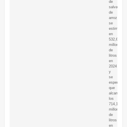
de
salvado
de
arroz
se
estima
en
532,67
millones
de
litros
en
2024
y
se
espera
que
alcance
los
714,18
millones
de
litros
en