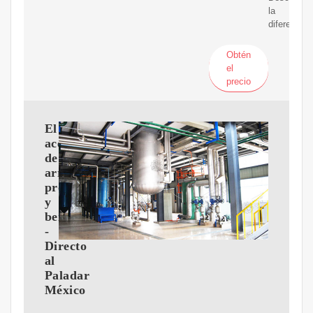
la
diferencia
Obtén
el
precio
El
aceite
de
arroz:
propiedades
y
beneficios
-
Directo
al
Paladar
México