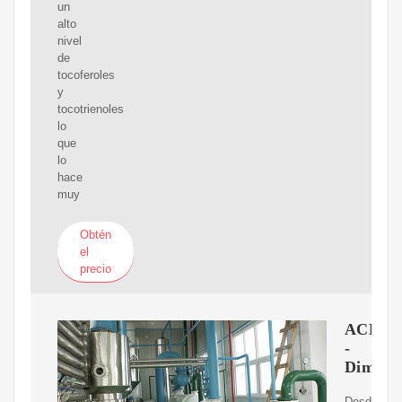
un
alto
nivel
de
tocoferoles
y
tocotrienoles
lo
que
lo
hace
muy
Obtén
el
precio
ACEIT
-
Dimerc.
Desde