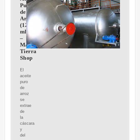
Puro
de
Arroz
(120
ml)
–
Madre
Tierra
Shop
El
aceite
puro
de
arroz
se
extrae
de
la
cáscara
y
del