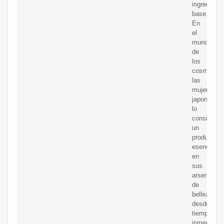
ingrediente
base.
En
el
mundo
de
los
cosmético
las
mujeres
japonesas
lo
consideran
un
producto
esencial
en
sus
arsenales
de
belleza
desde
tiempos
inmemorial