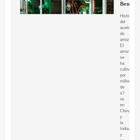
Benefic
Historia
del
aceite
de
arroz.
El
arroz
se
ha
cultivado
por
millones
de
a?
os
en
China
y
la
India,
y