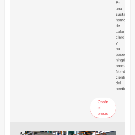
Es
una
sustancia
homogénea
de
color
claro
y
no
posee
ningún
aroma.
Nombre
científico
del
aceite
Obtén
el
precio
Aceite