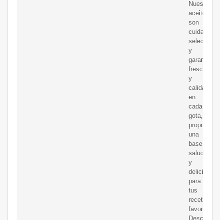
Nuestros
aceites
son
cuidadosa
selecciona
y
garantizan
frescura
y
calidad
en
cada
gota,
proporcion
una
base
saludable
y
deliciosa
para
tus
recetas
favoritas.
Descubre