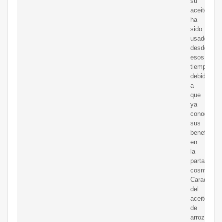
su
aceite
ha
sido
usado
desde
esos
tiempos,
debido
a
que
ya
conocían
sus
beneficios
en
la
parta
cosmética.
Caracterís
del
aceite
de
arroz.