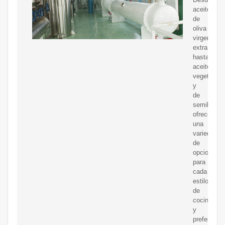
aceites
de
oliva
virgen
extra
hasta
aceites
vegetales
y
de
semillas,
ofrecemos
una
variedad
de
opciones
para
cada
estilo
de
cocina
y
preferencia