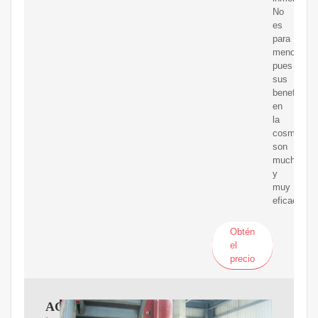
No
es
para
menos,
pues
sus
beneficios
en
la
cosmetolo
son
muchos
y
muy
eficaces
Obtén
el
precio
AGRANS