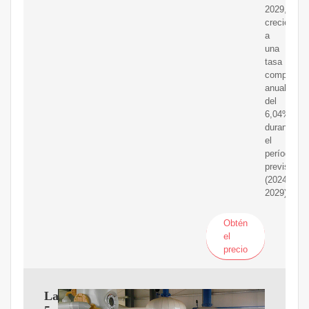
2029,
creciendo
a
una
tasa
compuesta
anual
del
6,04%
durante
el
período
previsto
(2024-
2029).
Obtén
el
precio
Las