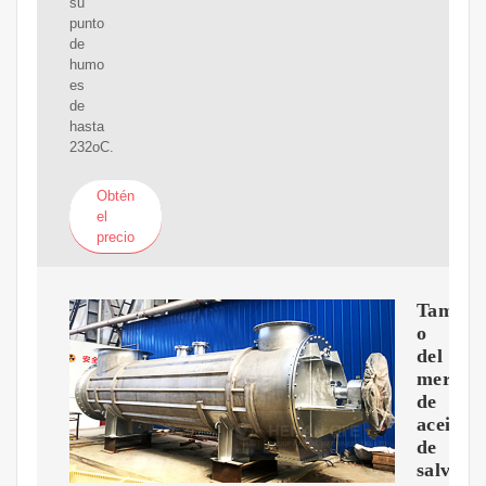
su
punto
de
humo
es
de
hasta
232oC.
Obtén
el
precio
Tama?
o
del
mercad
de
aceite
de
salvado