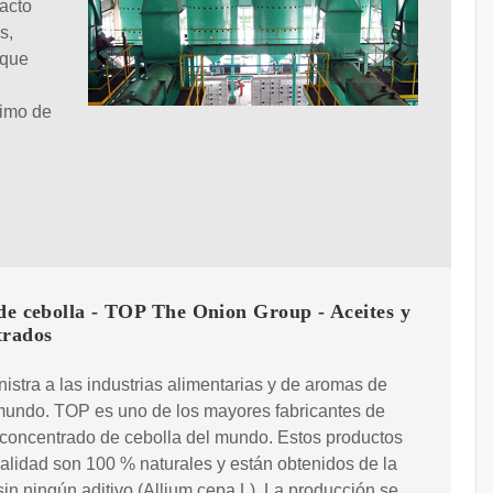
acto
s,
 que
nimo de
de cebolla - TOP The Onion Group - Aceites y
trados
istra a las industrias alimentarias y de aromas de
mundo. TOP es uno de los mayores fabricantes de
 concentrado de cebolla del mundo. Estos productos
calidad son 100 % naturales y están obtenidos de la
sin ningún aditivo (Allium cepa L). La producción se