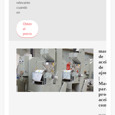
relevante
cuando
en
Obtén
el
precio
maquin
de
aceite
de
ajonjolí
|
Maquin
para
procesa
aceite
comesti
maquina