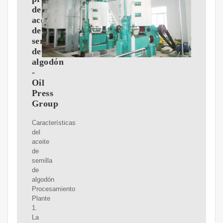
de
aceite
de
semilla
de
algodón
-
Oil
Press
Group
Características
del
aceite
de
semilla
de
algodón
Procesamiento
Plante
1.
La