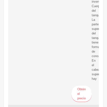
inversión.
Cuerpo
del
tanque
La
parte
superior
del
tanque
tiene
forma
de
cono.
En
el
cabezal
superior,
hay
Obtén
el
precio