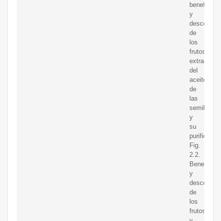
beneficio
y
descortez
de
los
frutos,
extracción
del
aceite
de
las
semillas
y
su
purificació
Fig.
2.2.
Beneficio
y
descortez
de
los
frutos
y