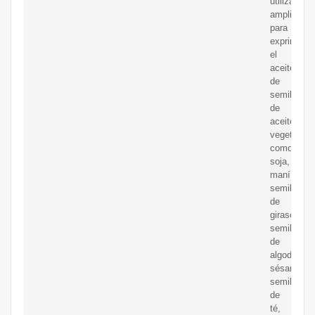
utiliza
ampliamen
para
exprimir
el
aceite
de
semilla
de
aceite
vegetal,
como
soja,
maní,
semillas
de
girasol,
semillas
de
algodón,
sésamo,
semillas
de
té,