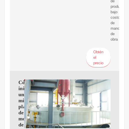
de
producción
bajo
costo
de
mano
de
obra
Obtén
el
precio
Cómo
iniciar
una
mini
planta
de
molino
de