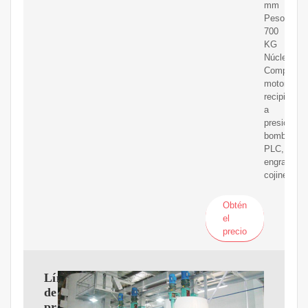
mm
Peso:
700
KG
Núcleo
Component
motor,
recipiente
a
presión,
bomba,
PLC,
engranaje,
cojinete
Obtén
el
precio
Línea
de
producción