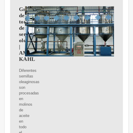
Gránulos
de
torta
de
semillas
oleaginosas
|
AMANDUS
KAHL
Diferentes
semillas
oleaginosas
son
procesadas
en
molinos
de
aceite
en
todo
el