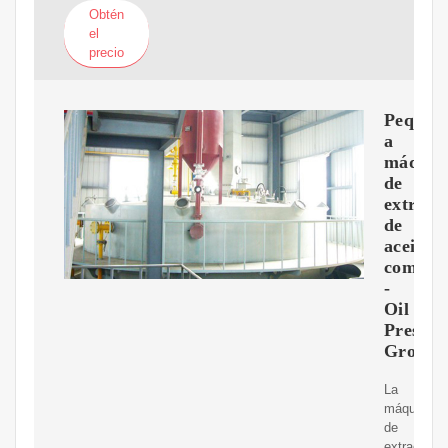
Obtén
el
precio
Peque?
a
máquin
de
extracc
de
aceite
comesti
-
Oil
Press
Group
La
máquina
de
extracción