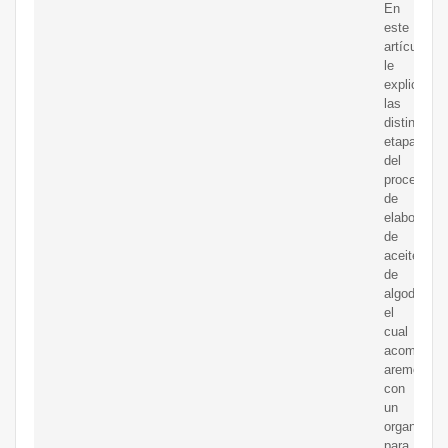
En
este
artículo
le
explicare
las
distintas
etapas
del
proceso
de
elaboració
de
aceite
de
algodón,
el
cual
acompa?
aremos
con
un
organigra
para