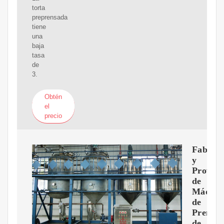
torta
preprensada
tiene
una
baja
tasa
de
3.
Obtén
el
precio
Fabrica
y
Provee
de
Máquin
de
Prensa
de