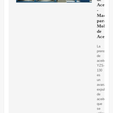
Aceite
-
Maquin
para
Molino
de
Aceite
La
prensa
de
aceite
YZS-
130
es
un
avanzado
expulsor
de
aceite
que
se