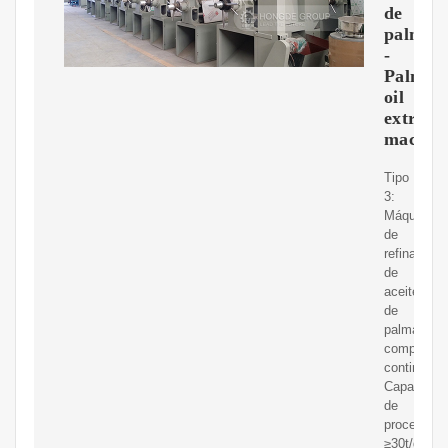
de
palma
-
Palm
oil
extract
machin
Tipo
3:
Máquina
de
refinación
de
aceite
de
palma
completam
continua
Capacidad
de
procesamie
≥30t/d