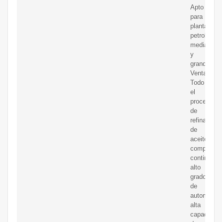
Apto
para
plantas
petroleras
medianas
y
grandes.
Ventajas:
Todo
el
proceso
de
refinación
de
aceitees
completam
continuo,
alto
grado
de
automatiza
alta
capacidad