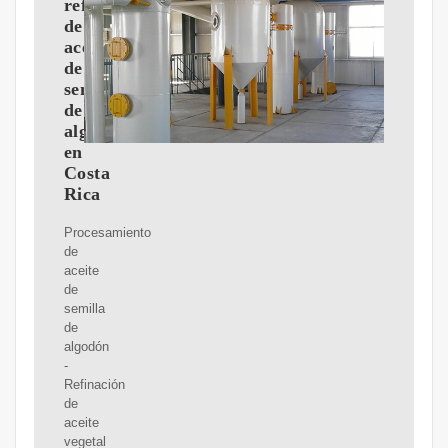
refinadora
de
aceite
de
semilla
de
algodón
en
Costa
Rica
Procesamiento
de
aceite
de
semilla
de
algodón
-
Refinación
de
aceite
vegetal