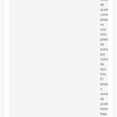
de
aceite
comestible
pequeña
es
una
mini
planta
de
extracción
por
solventes
de
tipo
lote.
El
peque?
o
extractor
de
aceite
tiene
baja