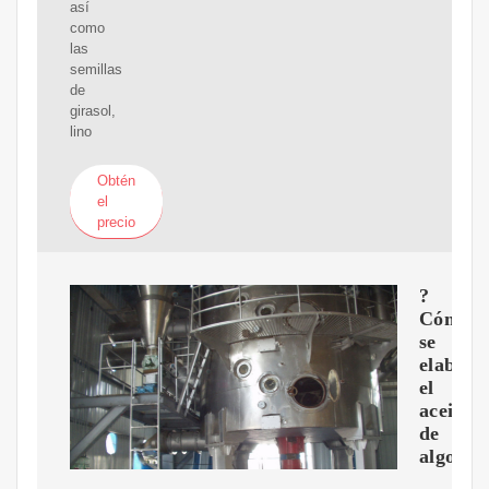
así
como
las
semillas
de
girasol,
lino
Obtén
el
precio
?
Cómo
se
elabora
el
aceite
de
algodó