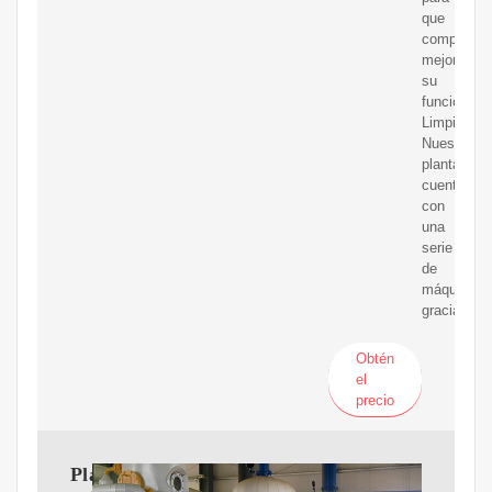
que
comprenda
mejor
su
funcionami
Limpieza
Nuestra
planta
cuenta
con
una
serie
de
máquinas
gracias
Obtén
el
precio
Planta