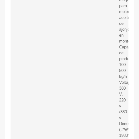
para
moler
aceite
de
ajonjolí
en
monterrey
Capacidad
de
producción
100-
500
kg/h
Voltaje:
380
V,
220
v
/380
v
Dimensión
(L*W*H):
1980*680*