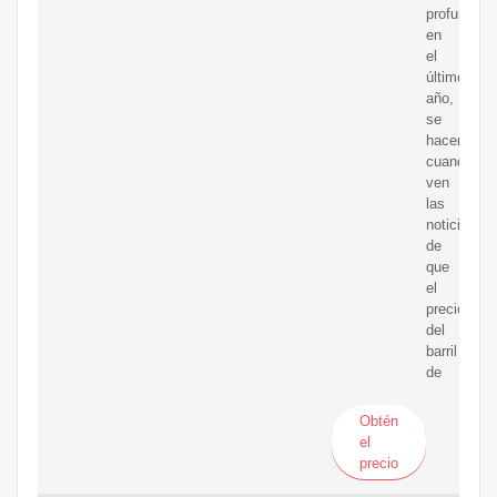
profundiza
en
el
último
año,
se
hacen
cuando
ven
las
noticias
de
que
el
precio
del
barril
de
Obtén
el
precio