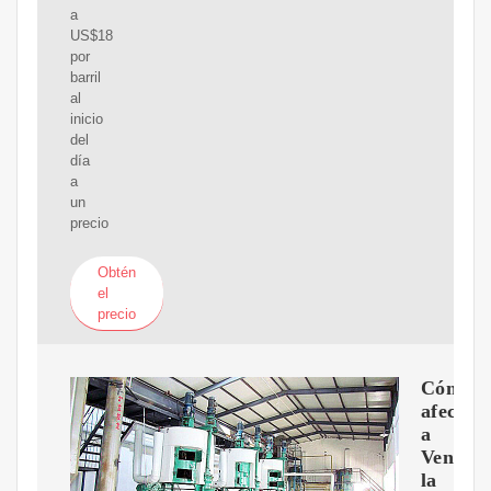
a
US$18
por
barril
al
inicio
del
día
a
un
precio
Obtén
el
precio
Cómo
afecta
a
Venezue
la