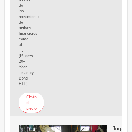
de
los
movimientos
de
activos
financieros
como
el
TLT
(iShares
20+
Year
Treasury
Bond
ETF).
Obtén
el
precio
Impact