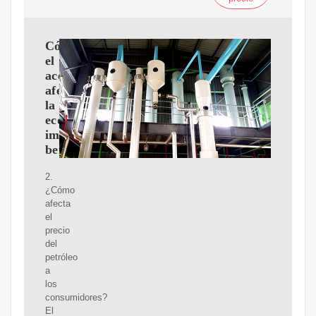
Cómo
el
aceite
afecta
la
economía:
impacto,
beneficios
2.
¿Cómo
afecta
el
precio
del
petróleo
a
los
consumidores?
El