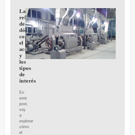
La
relación
del
dólar
con
el
aceite
y
los
tipos
de
interés
En
este
post,
voy
a
explorar
cómo
el