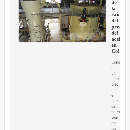
de
la
caída
del
precio
del
aceite
en
Colomb
Consecuen
de
un
menor
precio
en
el
barril
de
petróleo.
Son
dos
las