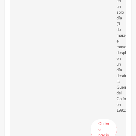
en
un
solo
día
(9
de
marzo),
el
mayor
desplome
en
un
día
desde
la
Guerra
del
Golfo
en
1991:
Obtén
el
precio