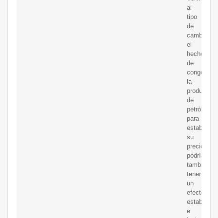
al
tipo
de
cambio,
el
hecho
de
congelar
la
producción
de
petróleo
para
estabilizar
su
precio
podría
también
tener
un
efecto
estabilizad
e