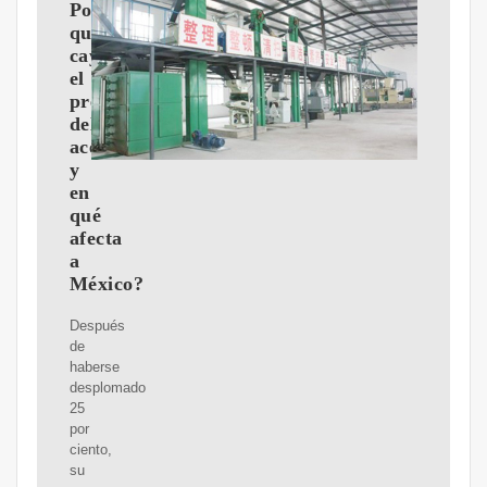
Por
qué
cayó
el
precio
del
aceite
y
en
qué
afecta
a
México?
Después
de
haberse
desplomado
25
por
ciento,
su