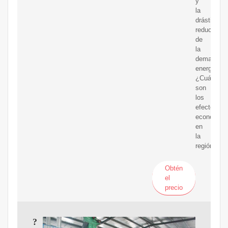
y
la
drástica
reducción
de
la
demanda
energética.
¿Cuáles
son
los
efectos
económico
en
la
región?
Obtén
el
precio
?