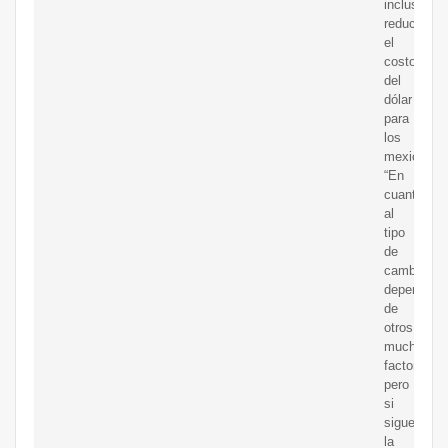
incluso
reducir
el
costo
del
dólar
para
los
mexicanos
“En
cuanto
al
tipo
de
cambio
depende
de
otros
muchos
factores
pero
si
sigue
la