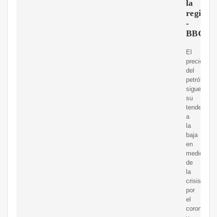
la
región?
-
BBC
El
precio
del
petróleo
sigue
su
tendencia
a
la
baja
en
medio
de
la
crisis
por
el
coronaviru