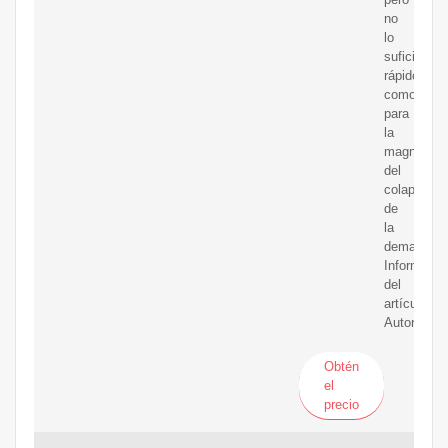
no
lo
suficiente
rápido
como
para
la
magnitud
del
colapso
de
la
demanda.
Informació
del
artículo.
Autor
Obtén
el
precio