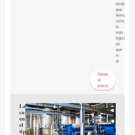
tendencia
que
hemos
visto
lo
más
lógico
es
que
si
el
Obtén
el
precio
La
correlación
entre
el
tipo