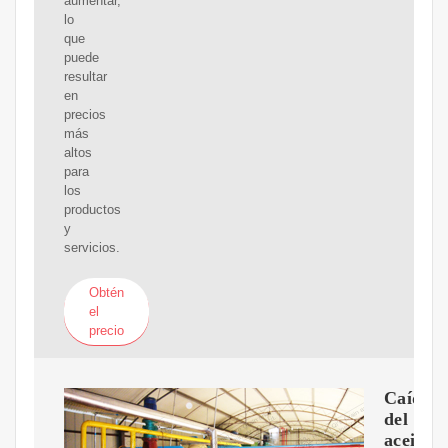
aumentar,
lo
que
puede
resultar
en
precios
más
altos
para
los
productos
y
servicios.
Obtén
el
precio
Caída
del
aceite: