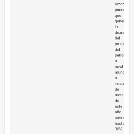
razones
principales
que
generaron
la
disminució
del
precio
del
petróleo
a
nivel
mundial
a
inicios
de
marzo
de
este
año
cayendo
hasta
30%