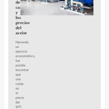
de
cambio
y
los
precios
del
aceite
Haciendo
un
ejercicio
econométrico,
fue
posible
encontrar
que
una
caída
en
el
precio
del
WTI