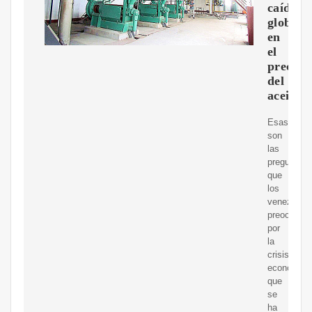
caída
global
en
el
precio
del
aceite
Esas
son
las
preguntas
que
los
venezolan
preocupad
por
la
crisis
económica
que
se
ha