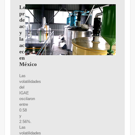
Los
precios
del
aceite
y
la
actividad
económica
en
México
Las
volatilidades
del
IGAE
oscilaron
entre
0.58
y
2.56%.
Las
volatilidades