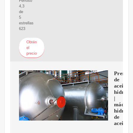
Ferroso
4,3
de
5
estrellas
623
Obtén
el
precio
Prensa
de
aceite
hidrául
|
máquin
hidrául
de
aceite