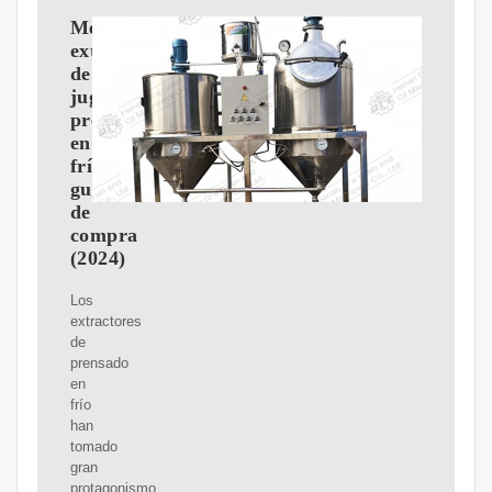
Mejor
extractor
de
jugo
prensado
en
frío:
guía
de
compra
(2024)
Los
extractores
de
prensado
en
frío
han
tomado
gran
protagonismo