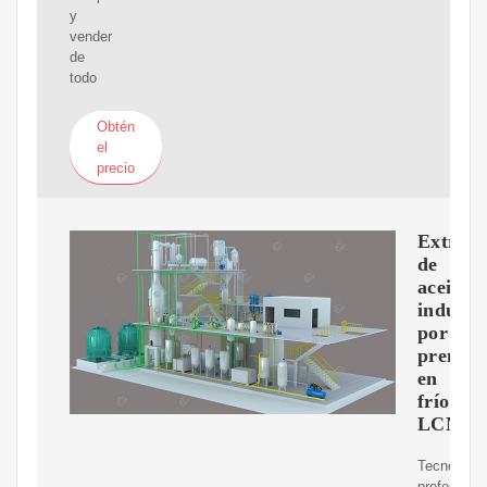
y
vender
de
todo
Obtén
el
precio
Extract
de
aceite
industri
por
prensa
en
frío
LCNF6
Tecnología
profesional