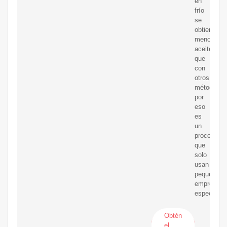
en
frío
se
obtiene
menos
aceite
que
con
otros
métodos,
por
eso
es
un
proceso
que
solo
usan
pequeñas
empresas
especializ
Obtén
el