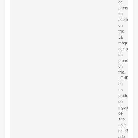
de
prensado
de
aceite
en
frío
La
máquina
aceitera
de
prensado
en
frío
LCNF4000
es
un
producto
de
ingeniería
de
alto
nivel
dise?
ado