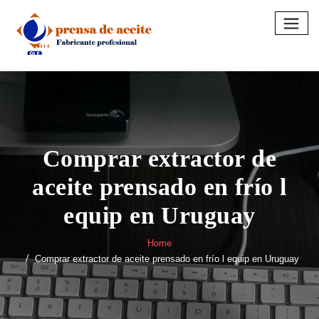
Skip
to
content
Comprar extractor de
aceite prensado en frío l
equip en Uruguay
Home
Comprar extractor de aceite prensado en frío l equip en Uruguay