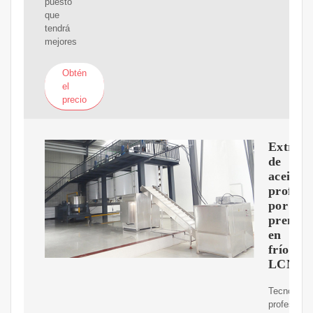
puesto
que
tendrá
mejores
Obtén
el
precio
Extract
de
aceite
profesi
por
prensa
en
frío
LCNF4
Tecnología
profesional