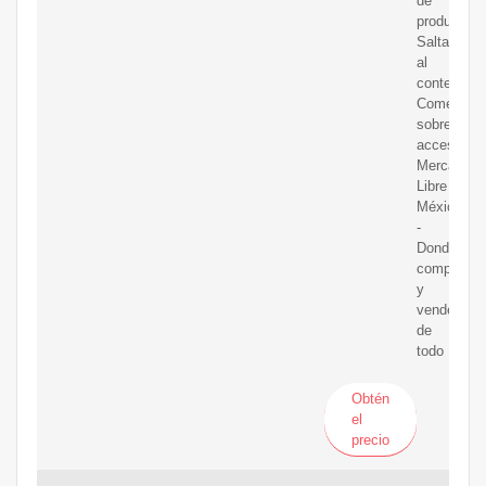
de
productos.
Saltar
al
contenido
Comentar
sobre
accesibilid
Mercado
Libre
México
-
Donde
comprar
y
vender
de
todo
Obtén
el
precio