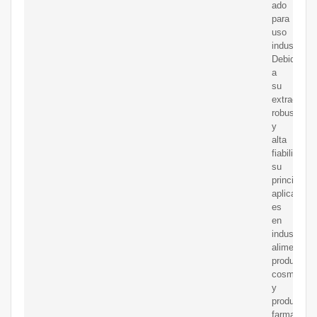
ado
para
uso
industrial.
Debido
a
su
extraordina
robustez
y
alta
fiabilidad
su
principal
aplicación
es
en
industrias
alimentaria
productos
cosmético
y
producción
farmacéuti