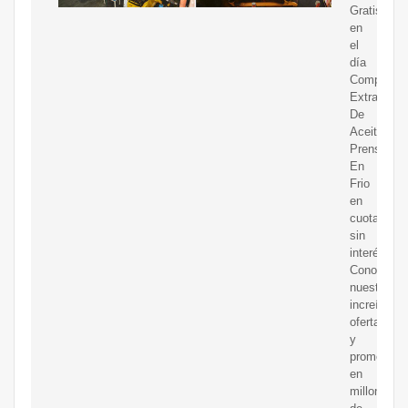
Gratis
en
el
día
Compre
Extractor
De
Aceite
Prensado
En
Frio
en
cuotas
sin
interés!
Conozca
nuestras
increíbles
ofertas
y
promocion
en
millones