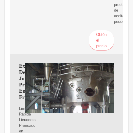
produccio
de
aceite
pequeñas.
Obtén
el
precio
Extractor
De
Jugos
Prensado
En
Frio
Limpieza
Rápida
Licuadora
Prensado
en