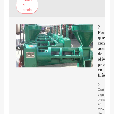
Obtén
el
precio
?
Por
qué
compra
aceite
de
oliva
prensa
en
frío?
?
Qué
significa
presando
en
frío?
Un