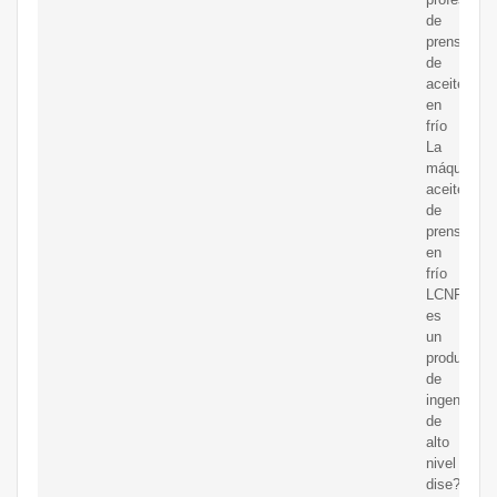
de
prensado
de
aceite
en
frío
La
máquina
aceitera
de
prensado
en
frío
LCNF6000
es
un
producto
de
ingeniería
de
alto
nivel
dise?