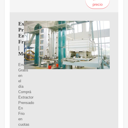
precio
Extractor
Prensado
En
Frio
|
MercadoLibre
Envíos
Gratis
en
el
día
Comprá
Extractor
Prensado
En
Frio
en
cuotas