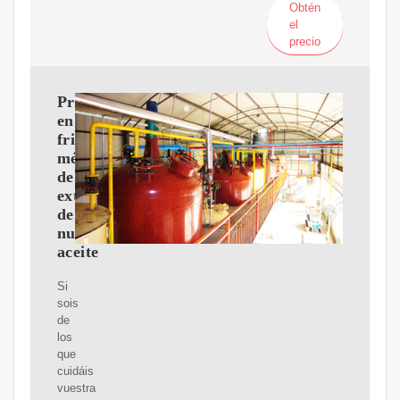
Obtén
el
precio
Prensado
en
frio,
método
de
extracción
de
nuestro
aceite
Si
sois
de
los
que
cuidáis
vuestra