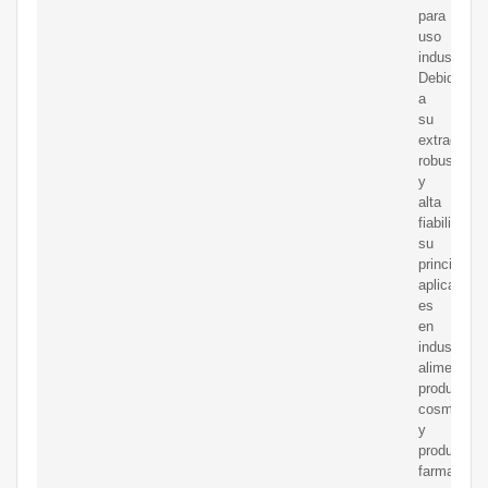
para
uso
industrial.
Debido
a
su
extraordina
robustez
y
alta
fiabilidad
su
principal
aplicación
es
en
industrias
alimentaria
productos
cosmético
y
producción
farmacéuti