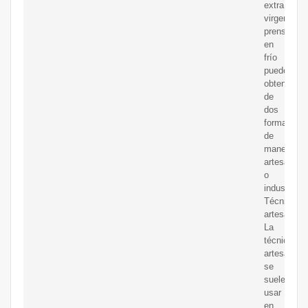
extra
virgen
prensado
en
frío
puede
obtenerse
de
dos
formas,
de
manera
artesanal
o
industrial.
Técnica
artesanal.
La
técnica
artesanal
se
suele
usar
en