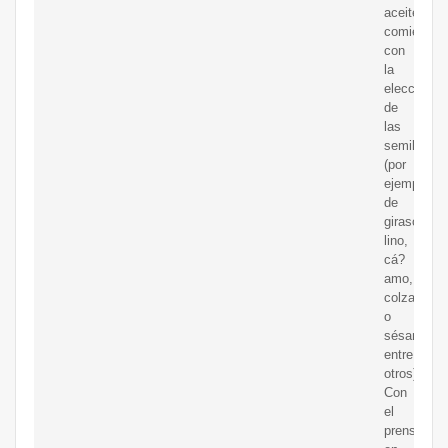
aceite
comienza
con
la
elección
de
las
semillas
(por
ejemplo,
de
girasol,
lino,
cá?
amo,
colza
o
sésamo,
entre
otros).
Con
el
prensado