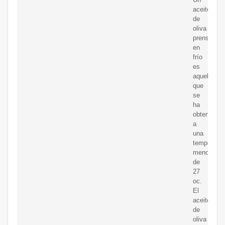
aceite
de
oliva
prensado
en
frío
es
aquel
que
se
ha
obtenido
a
una
temperatur
menor
de
27
oc.
El
aceite
de
oliva