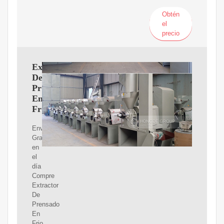
Obtén
el
precio
Extractor
De
Prensado
En
Frio
Envíos
Gratis
en
el
día
Compre
Extractor
De
Prensado
En
Frio