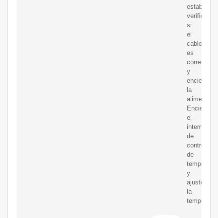
estable,
verifique
si
el
cableado
es
correcto
y
encienda
la
alimentaci
Encienda
el
interruptor
de
control
de
temperatur
y
ajuste
la
temperatur