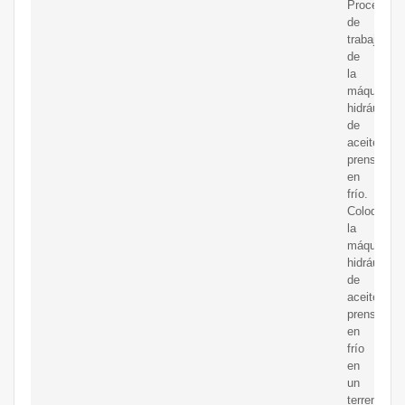
Proceso
de
trabajo
de
la
máquina
hidráulica
de
aceite
prensado
en
frío.
Coloque
la
máquina
hidráulica
de
aceite
prensado
en
frío
en
un
terreno