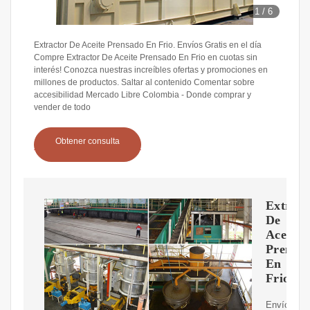
1
/
6
Extractor De Aceite Prensado En Frio. Envíos Gratis en el día
Compre Extractor De Aceite Prensado En Frio en cuotas sin
interés! Conozca nuestras increíbles ofertas y promociones en
millones de productos. Saltar al contenido Comentar sobre
accesibilidad Mercado Libre Colombia - Donde comprar y
vender de todo
Obtener consulta
Extract
De
Aceite
Prensa
En
Frio
Envíos