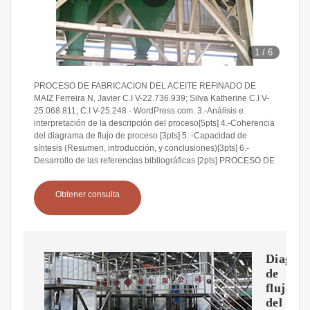
1
/
6
PROCESO DE FABRICACION DEL ACEITE REFINADO DE
MAIZ Ferreira N, Javier C.I V-22.736.939; Silva Katherine C.I V-
25.068.811; C.I V-25.248 - WordPress.com. 3.-Análisis e
interpretación de la descripción del proceso[5pts] 4.-Coherencia
del diagrama de flujo de proceso [3pts] 5. -Capacidad de
síntesis (Resumen, introducción, y conclusiones)[3pts] 6.-
Desarrollo de las referencias bibliográficas [2pts] PROCESO DE
Obtener consulta
Diagra
de
flujo
del