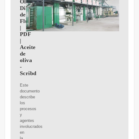
Oliva
Diagrama
de
Flujo
|
PDF
|
Aceite
de
oliva
-
Scribd
Este
documento
describe
los
procesos
y
agentes
involucrados
en
la