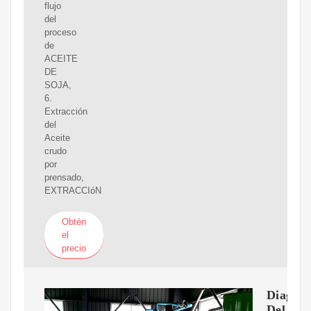
flujo
del
proceso
de
ACEITE
DE
SOJA,
6.
Extracción
del
Aceite
crudo
por
prensado,
EXTRACCIóN
Obtén
el
precio
Diagra
Del