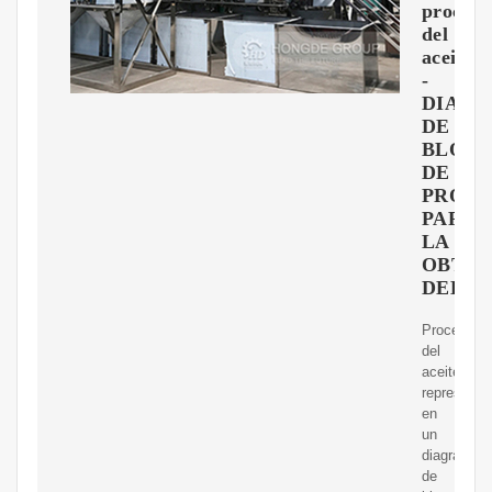
proceso
del
aceite
-
DIAG
DE
BLOQ
DE
PROC
PARA
LA
OBTEN
DEL
Proceso
del
aceite
representa
en
un
diagrama
de