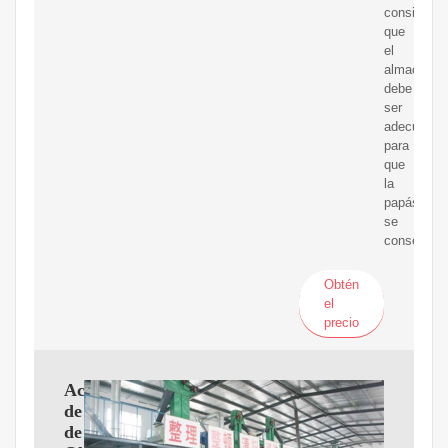
considera
que
el
almacenam
debe
ser
adecuado
para
que
la
papás
se
conserven.
Obtén
el
precio
Aceite
de
de