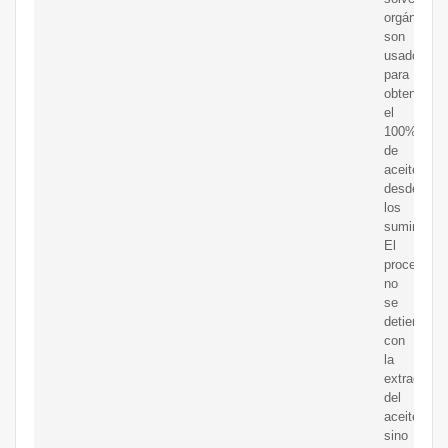
orgánicos
son
usados
para
obtener
el
100%
de
aceite
desde
los
suministro
El
proceso
no
se
detiene
con
la
extracción
del
aceite,
sino