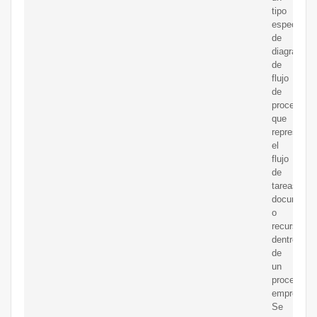
tipo
especializ
de
diagrama
de
flujo
de
procesos
que
representa
el
flujo
de
tareas,
documento
o
recursos
dentro
de
un
proceso
empresaria
Se