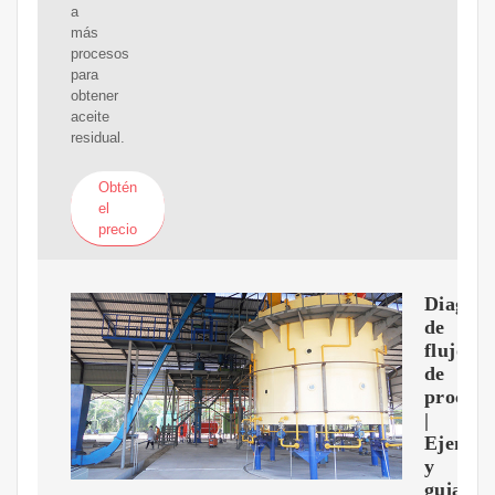
a
más
procesos
para
obtener
aceite
residual.
Obtén
el
precio
Diagra
de
flujo
de
proceso
|
Ejempl
y
guia