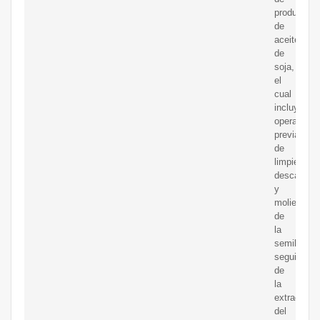
producción
de
aceite
de
soja,
el
cual
incluye
operacione
previas
de
limpieza,
descascar
y
molienda
de
la
semilla,
seguido
de
la
extracción
del