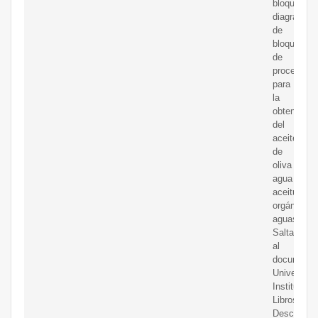
bloques
diagrama
de
bloques
de
proceso
para
la
obtención
del
aceite
de
oliva
agua
aceituna
orgánicos
aguas
Saltar
al
documento
Universida
Instituto
Libros
Descubre