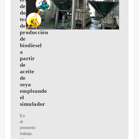
de
dos
tecnologías
de
producción
de
biodiesel
a
partir
de
aceite
de
soya
empleando
el
simulador
En
el
presente
trabajo