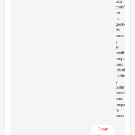
usa
comúnmen
en
la
gestión
de
proyectos
y
el
análisis
empresaria
para
identificar
ineficienci
y
optimizar
procesos
para
mejorar
la
productivid
Obtén
el