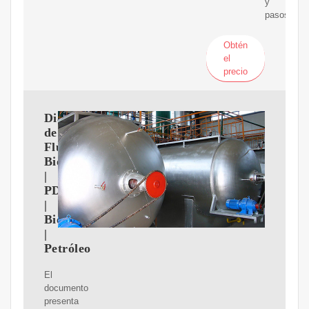
y
pasos
Obtén
el
precio
Diagrama
de
Flujo
Biodiesel
|
PDF
|
Biodiésel
|
Petróleo
El
documento
presenta