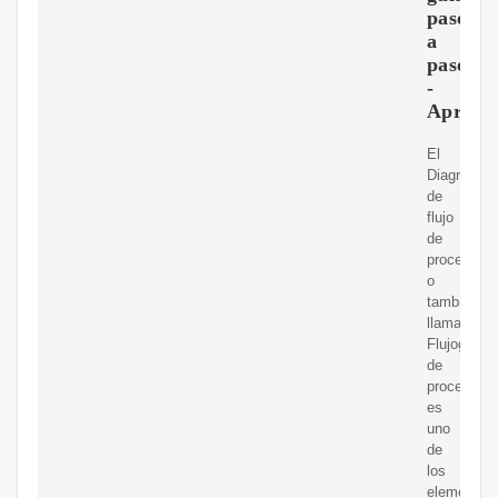
paso
a
paso
-
Aproba
El
Diagrama
de
flujo
de
proceso
o
también
llamado
Flujograma
de
proceso
es
uno
de
los
elementos