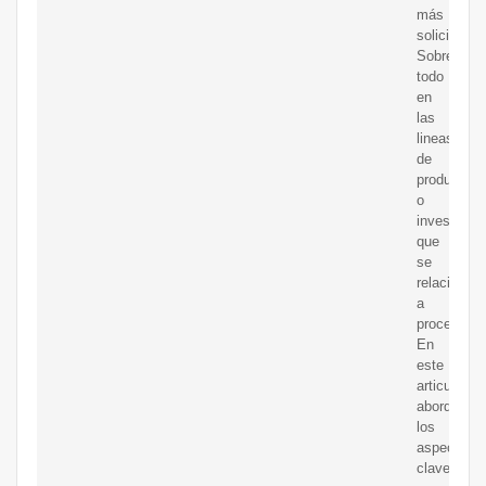
más
solicitados
Sobre
todo
en
las
lineas
de
producción
o
investigac
que
se
relacionan
a
procesos.
En
este
articulo
abordamos
los
aspectos
clave