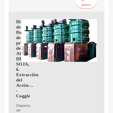
precio
Diagrama
del
flujo
del
proceso
de
ACEITE
DE
SOJA,
6.
Extracción
del
Aceite…
-
Coggle
Diagrama
del