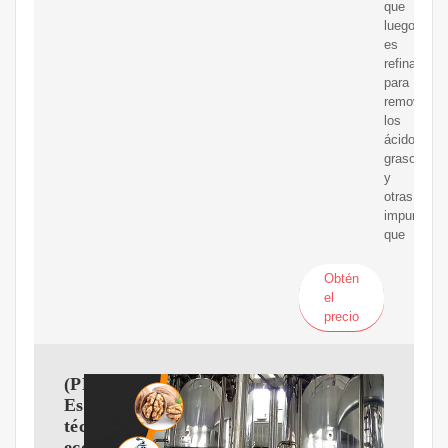
que
luego
es
refinado
para
remover
los
ácidos
grasos
y
otras
impurezas
que
Obtén
el
precio
(PDF)
Estudio
técnico-
económico