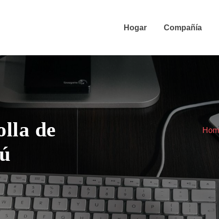
Hogar
Compañía
olla de
Hom
rú