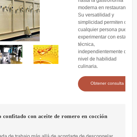
hasta la gastronomía
moderna en restaurantes.
Su versatilidad y
simplicidad permiten que
cualquier persona pueda
experimentar con esta
técnica,
independientemente de su
nivel de habilidad
culinaria.
Obtener consulta
 confitado con aceite de romero en cocción
da de trabajo más allá de acordarte de descongelar