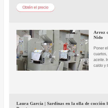
Obtén el precio
Arroz c
Nido
Poner el
cuartos,
aceite. 
caldo y 
Laura García | Sardinas en la olla de cocción l