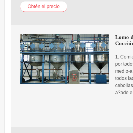
Obtén el precio
Lomo d
Cocció
1. Comie
por todo
medio-al
todos la
cebollas
a?ade el