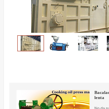
Bacalao
lenta
No da na