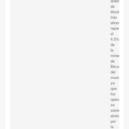
análisis
de
blockchain
Irán
ahora
representa
el
4.5%
de
la
minería
de
Bitcoin
del
mundo,
ya
que
los
operadores
se
sienten
atraídos
por
la