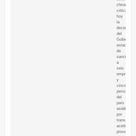
chinas
criticaron
hoy
la
decisión
del
Gobierno
estadouni
de
sancionar
a
seis
empresas
y
cinco
personas
del
país
asiático
por
transportar
aceite
provenient