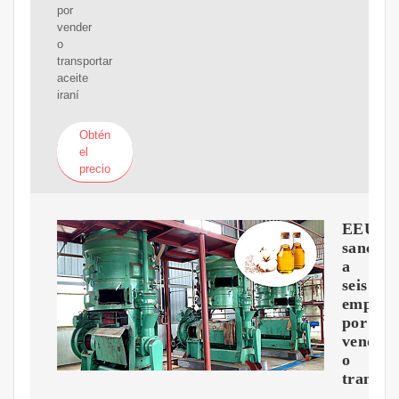
por
vender
o
transportar
aceite
iraní
Obtén
el
precio
EEUU
sancion
a
seis
empres
por
vender
o
transpo