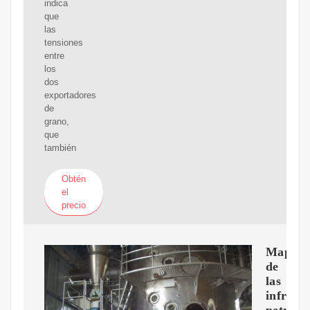
indica
que
las
tensiones
entre
los
dos
exportadores
de
grano,
que
también
Obtén
el
precio
Mapa
de
las
infraes
petrolíf