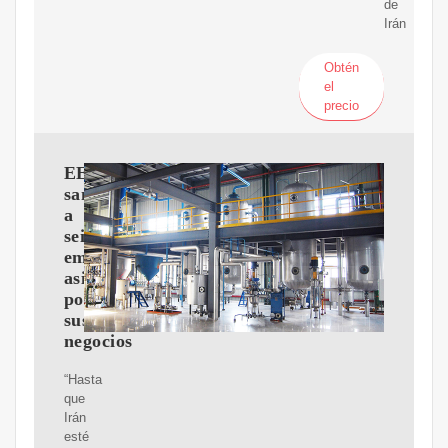
de
Irán
Obtén
el
precio
EEUU
sancionó
a
seis
empresas
asiáticas
por
sus
negocios
“Hasta
que
Irán
esté