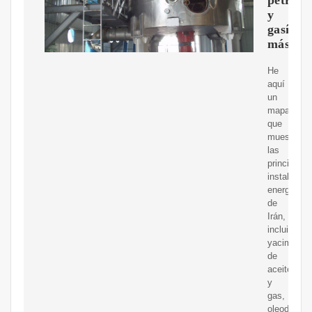
y
gasístic
más
He
aquí
un
mapa
que
muestra
las
principales
instalacio
energética
de
Irán,
incluidos
yacimiento
de
aceite
y
gas,
oleoductos