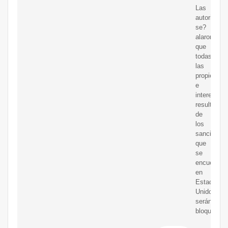
Las
autoridade
se?
alaron
que
todas
las
propiedade
e
intereses
resultantes
de
los
sancionad
que
se
encuentren
en
Estados
Unidos
serán
bloqueada