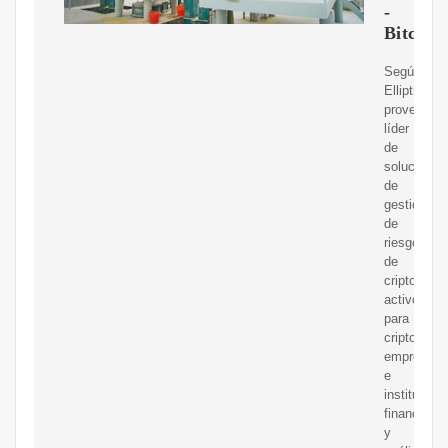
-
Bitcoin
Según
Elliptic,
proveedor
líder
de
soluciones
de
gestión
de
riesgos
de
cripto
activos
para
cripto
empresas
e
institucion
financieras
y