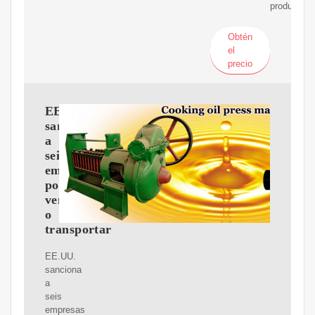
productos
Obtén
el
precio
EE.UU.
sanciona
a
seis
empresas
por
vender
o
transportar
EE.UU.
sanciona
a
seis
empresas