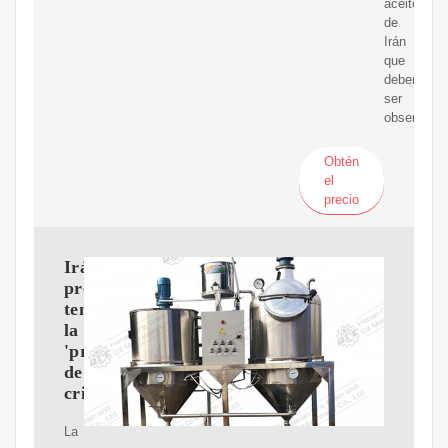
aceite
de
Irán
que
deben
ser
observado
Obtén
el
precio
Irán
prohíbe
temporalmente
la
'producción'
de
criptomonedas
La