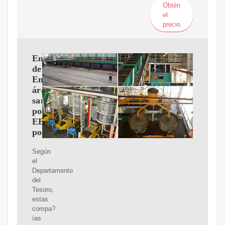
Obtén
el
precio
Empresas
de
Emiratos
árabes
sancionadas
por
EE.UU.
por
Según
el
Departamento
del
Tesoro,
estas
compa?
ías