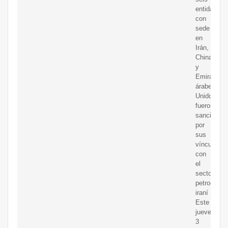
entidades
con
sede
en
Irán,
China
y
Emiratos
árabes
Unidos,
fueron
sancionad
por
sus
vínculos
con
el
sector
petroquími
iraní
Este
jueves,
3