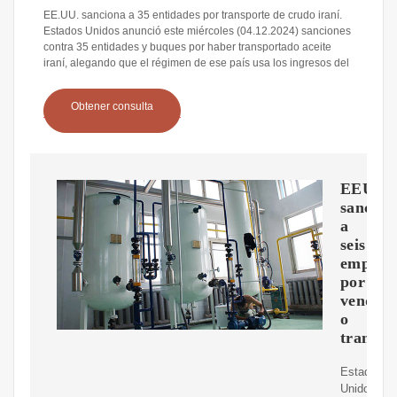
EE.UU. sanciona a 35 entidades por transporte de crudo iraní.
Estados Unidos anunció este miércoles (04.12.2024) sanciones
contra 35 entidades y buques por haber transportado aceite
iraní, alegando que el régimen de ese país usa los ingresos del
Obtener consulta
EEUU
sancion
a
seis
empres
por
vender
o
transpo
Estados
Unidos