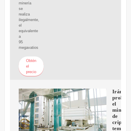
minería
se
realiza
ilegalmente,
el
equivalente
a
95
megavatios
Obtén
el
precio
Irán
prohibe
el
minado
de
cripto
tempor