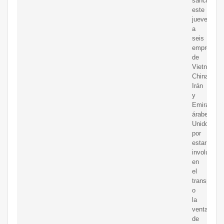
sancionó
este
jueves
a
seis
empresas
de
Vietnam,
China,
Irán
y
Emiratos
árabes
Unidos
por
estar
involucrad
en
el
transporte
o
la
venta
de