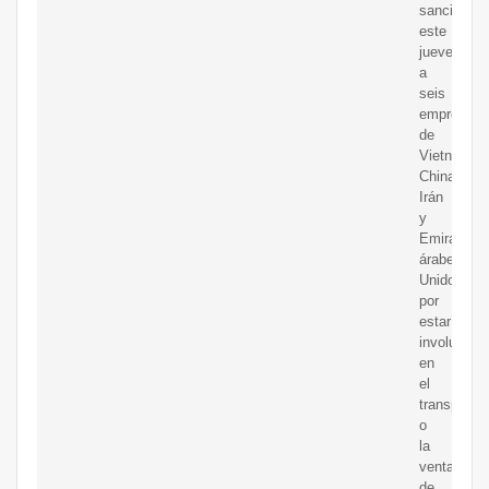
sancionó
este
jueves
a
seis
empresas
de
Vietnam,
China,
Irán
y
Emiratos
árabes
Unidos
por
estar
involucrad
en
el
transporte
o
la
venta
de