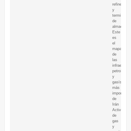
refinerías
y
terminales
de
almacenam
Este
es
el
mapa
de
las
infraestruc
petrolífera
y
gasísticas
más
importante
de
Irán
Activos
de
gas
y