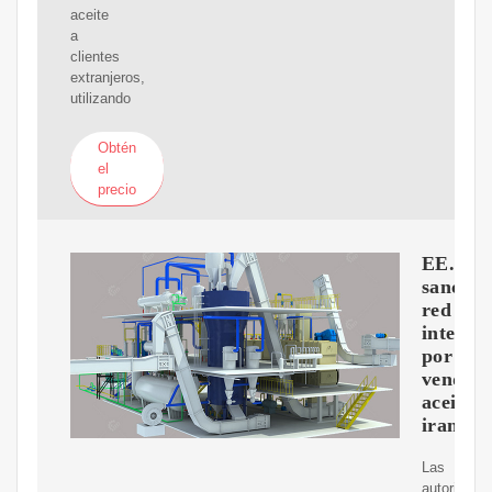
aceite
a
clientes
extranjeros,
utilizando
Obtén
el
precio
EE.UU.
sancion
red
interna
por
vender
aceite
iraní
Las
autoridade