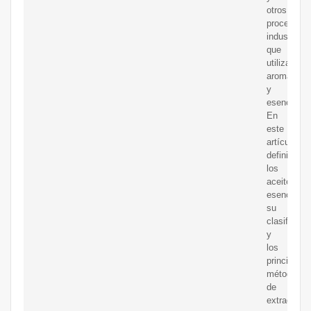
otros
procesos
industriale
que
utilizan
aromas
y
esencias.
En
este
artículo
definiremo
los
aceites
esenciales
su
clasificaci
y
los
principales
métodos
de
extracción