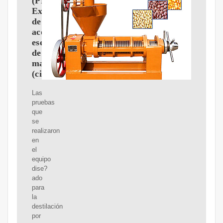
(PDF)
Extracción
de
aceites
esenciales
de
mandarina
(citrus
Las
pruebas
que
se
realizaron
en
el
equipo
dise?
ado
para
la
destilación
por