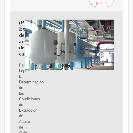
precio
(PDF)
Extracción
de
aceite
de
café
Falla
López,
L.,
Determinación
de
las
Condiciones
de
Extracción
de
Aceite
de
Café