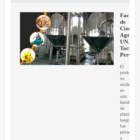
Faculta
de
Ciencia
Agropec
UNJBG
Tacna-
Perú
El
producto
se
recibió
en
una
bandeja
de
plástico,
luego
fue
pesado
y