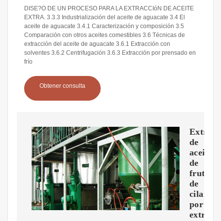
DISE?O DE UN PROCESO PARA LA EXTRACCIóN DE ACEITE
EXTRA. 3.3.3 Industrialización del aceite de aguacate 3.4 El
aceite de aguacate 3.4.1 Caracterización y composición 3.5
Comparación con otros aceites comestibles 3.6 Técnicas de
extracción del aceite de aguacate 3.6.1 Extracción con
solventes 3.6.2 Centrifugación 3.6.3 Extracción por prensado en
frío
Obtener consulta
Extracc
de
aceite
de
frutos
de
cilantro
por
extrusi