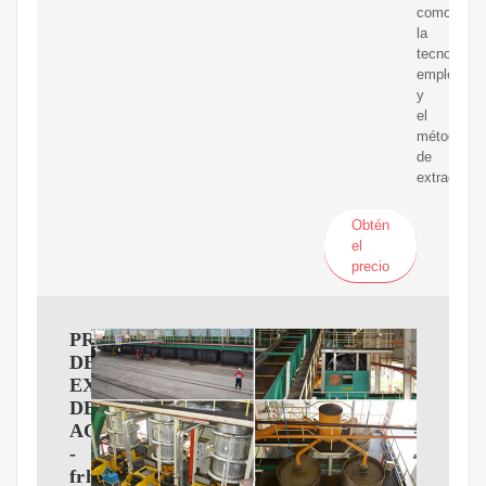
como
la
tecnología
empleada
y
el
método
de
extracción.
Obtén
el
precio
PROCESOS
DE
EXTRACCIóN
DE
ACEITES
-
frh.cvg.utn.edu.ar