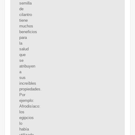
semilla
de
cilantro
tiene
muchos
beneficios
para
la
salud
que
se
atribuyen
a
sus
increíbles
propiedades.
Por
ejemplo:
Afrodisíaco:
los
egipcios
lo
había
utilizado