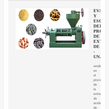
EVALU
Y
ESCAL
DEL
PROC
DE
EXTRA
DE
-
UNAL
rendimient
en
el
proceso
de
la
extracción
de
aceite
de