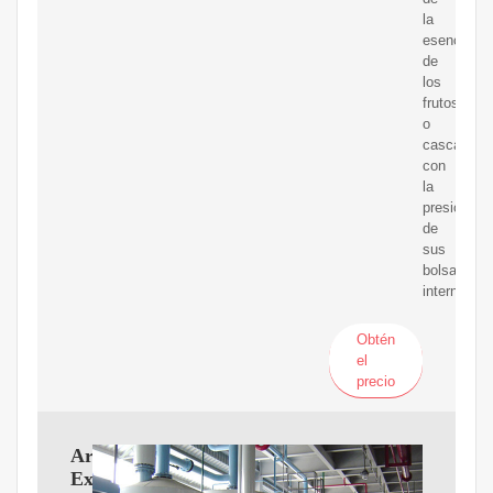
la
esencia
de
los
frutos
o
cascaras
con
la
presión
de
sus
bolsas
internas
Obtén
el
precio
Artículo:
Extracción