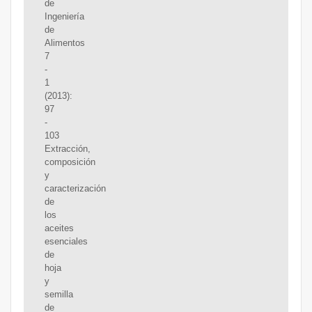
de
Ingeniería
de
Alimentos
7
-
1
(2013):
97
-
103
Extracción,
composición
y
caracterización
de
los
aceites
esenciales
de
hoja
y
semilla
de