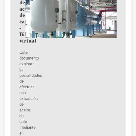
de
aceite
de
café
-
Biblioteca
virtual
Este
documento
explora
las
posibilidades
de
efectuar
una
extracción
de
aceite
de
café
mediante
el