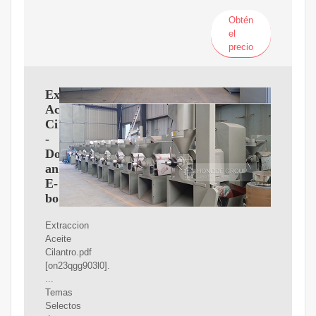
Obtén
el
precio
Extraccion
Aceite
Cilantro.pdf
-
Documents
and
E-
books
Extraccion
Aceite
Cilantro.pdf
[on23qgg903l0].
...
Temas
Selectos