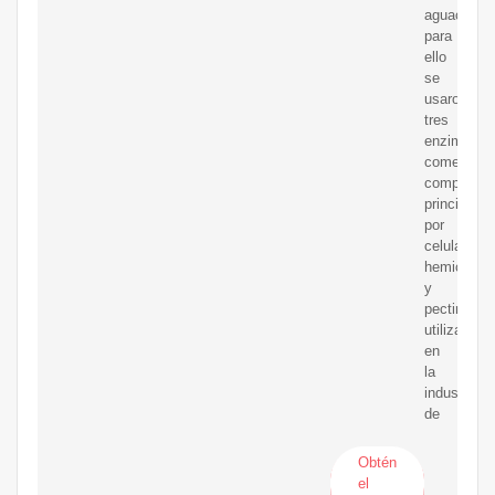
aguacate,
para
ello
se
usaron
tres
enzimas
comerciale
compuesta
principalm
por
celulasas,
hemicelula
y
pectinasas
utilizadas
en
la
industria
de
Obtén
el