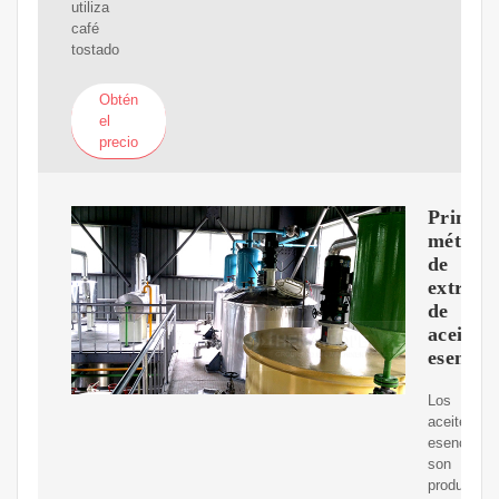
utiliza
café
tostado
Obtén
el
precio
Princip
método
de
extracc
de
aceites
esencial
Los
aceites
esenciales
son
productos