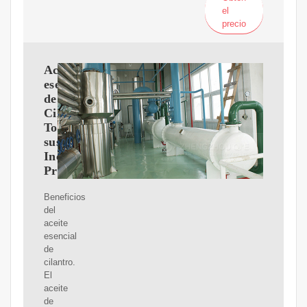
el
precio
Aceite
esencial
de
Cilantro:
Todas
sus
Increíbles
Propiedades
Beneficios
del
aceite
esencial
de
cilantro.
El
aceite
de