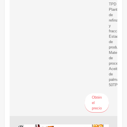
TPD
Planta
de
refinación
y
fraccion...
Estado
de
producción
Material
de
procesamie
Aceite
de
palmarendi
50TPD
Obtén
el
precio