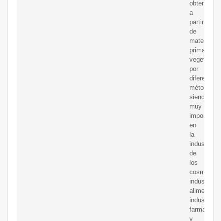
obtenidos
a
partir
de
materia
prima
vegetal
por
diferentes
métodos,
siendo
muy
importante
en
la
industria
de
los
cosmético
industria
alimentaria
industria
farmacéuti
y