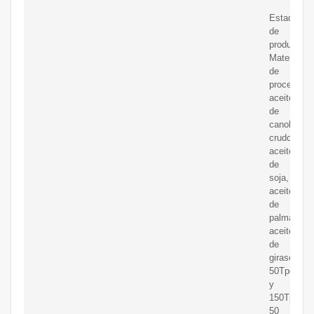
Estado
de
producción
Material
de
procesamie
aceite
de
canola
crudo,
aceite
de
soja,
aceite
de
palma,
aceite
de
girasolrend
50Tpd
y
150Tpd
50