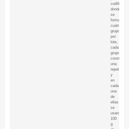
codificado,
donde
se
formaron
cuatro
grupos
por
lote,
cada
grupo
constituyó
una
repetición
y
en
cada
una
de
ellas
se
usaron
100
g