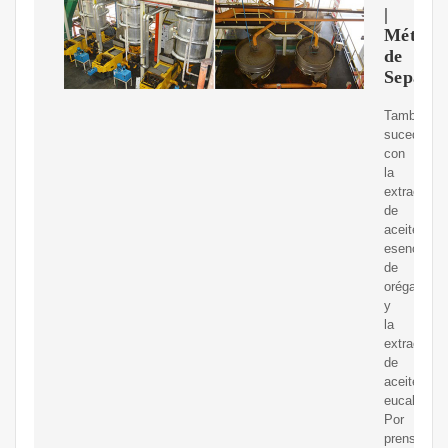
|
Método
de
Separac
También,
sucede
con
la
extracción
de
aceite
esencial
de
orégano
y
la
extracción
de
aceite
eucalipto.
Por
prensado