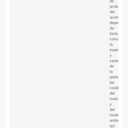
de
producción
del
aceite
depende
de
factores
como
la
especie
y
variedad
de
la
planta,
las
condicione
del
suelo
y
del
medio
ambiente,
así