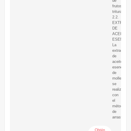
de
frutos
triturados.
2.2.
EXTRACC
DE
ACEITE
ESENCIA
La
extracción
de
aceite
esencial
de
molle
se
realizó
con
el
método
de
arrastre
Obtén