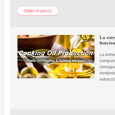
Obtén el precio
La extr
funcio
La extra
compuest
consigue
rendimie
extracci