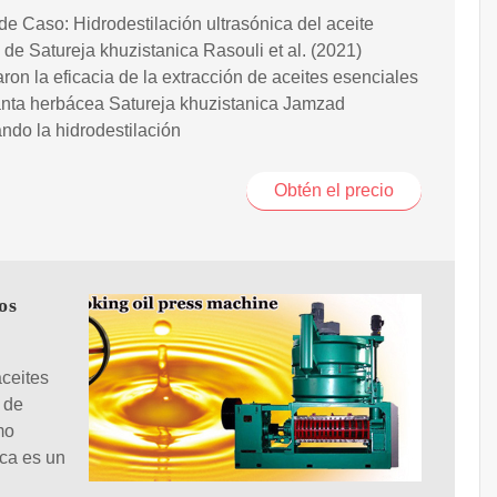
de Caso: Hidrodestilación ultrasónica del aceite
 de Satureja khuzistanica Rasouli et al. (2021)
aron la eficacia de la extracción de aceites esenciales
anta herbácea Satureja khuzistanica Jamzad
do la hidrodestilación
Obtén el precio
os
aceites
 de
mo
ica es un