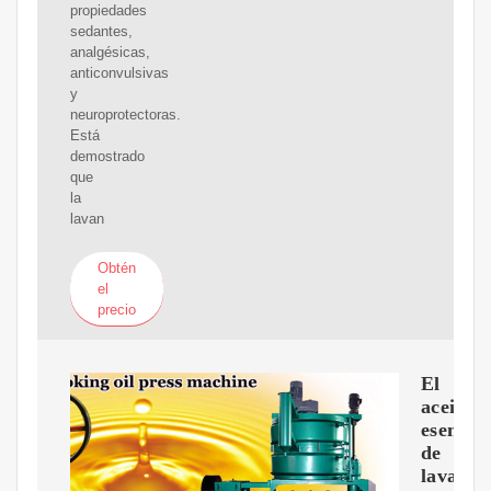
propiedades
sedantes,
analgésicas,
anticonvulsivas
y
neuroprotectoras.
Está
demostrado
que
la
lavan
Obtén
el
precio
El
aceite
esencial
de
lavand