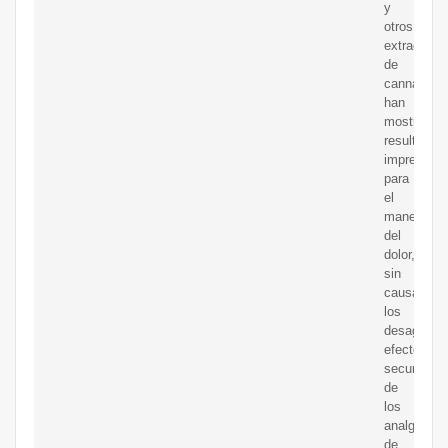
y
otros
extractos
de
cannabis
han
mostrado
resultados
impresiona
para
el
manejo
del
dolor,
sin
causar
los
desagrada
efectos
secundario
de
los
analgésico
de