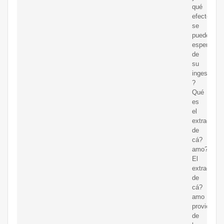
qué
efectos
se
pueden
esperar
de
su
ingesta.
?
Qué
es
el
extracto
de
cá?
amo?
El
extracto
de
cá?
amo
proviene
de