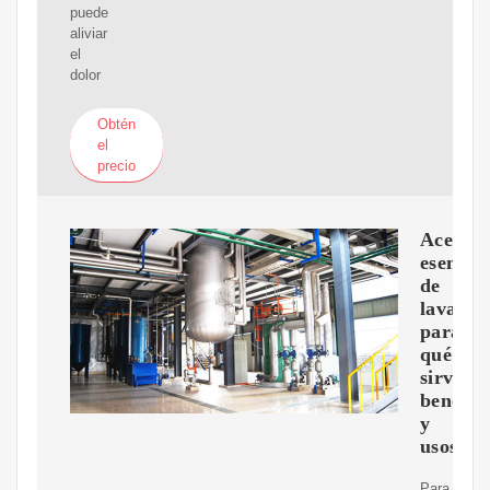
puede
aliviar
el
dolor
Obtén
el
precio
Aceite
esencial
de
lavanda
para
qué
sirve,
benefic
y
usos
Para