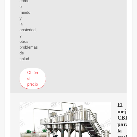
como
el
miedo
y
la
ansiedad,
y
otros
problemas
de
salud.
Obtén
el
precio
El
mejor
CBD
para
la
ansieda