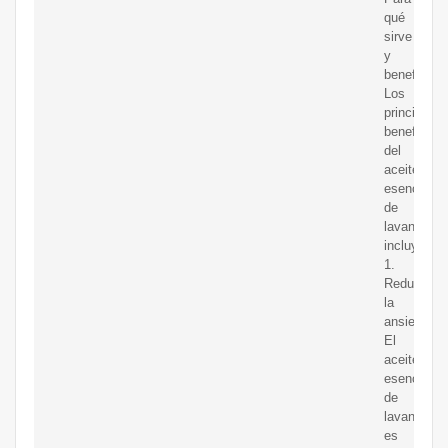
qué
sirve
y
beneficios.
Los
principales
beneficios
del
aceite
esencial
de
lavanda
incluyen:
1.
Reducir
la
ansiedad.
El
aceite
esencial
de
lavanda
es