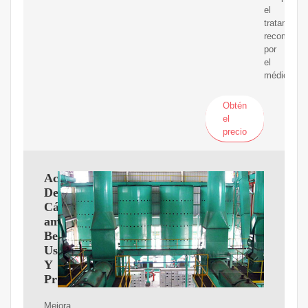
el
tratamient
recomenda
por
el
médico.
Obtén
el
precio
Aceite
De
Cá?
amo:
Beneficios,
Usos
Y
Precauciones
Mejora