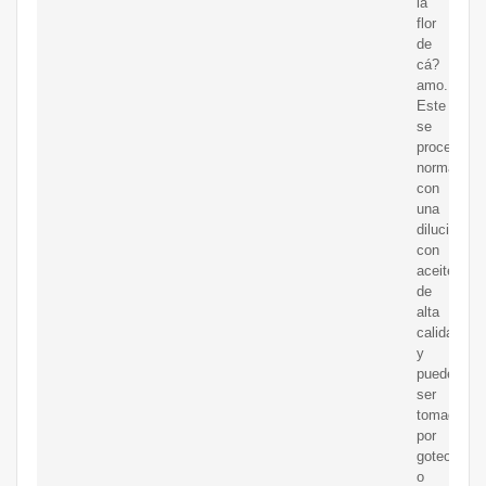
la
flor
de
cá?
amo.
Este
se
procesa
normalmen
con
una
dilución
con
aceite
de
alta
calidad
y
puede
ser
tomado
por
goteo
o