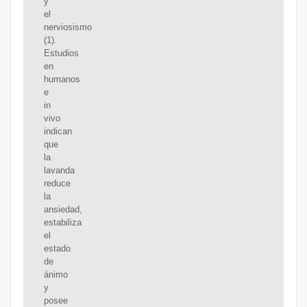
y
el
nerviosismo
(1).
Estudios
en
humanos
e
in
vivo
indican
que
la
lavanda
reduce
la
ansiedad,
estabiliza
el
estado
de
ánimo
y
posee