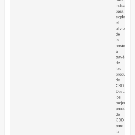
indicados
para
explorar
el
alivio
de
la
ansiedad
a
través
de
los
productos
de
CBD.
Descubra
los
mejores
productos
de
CBD
para
la