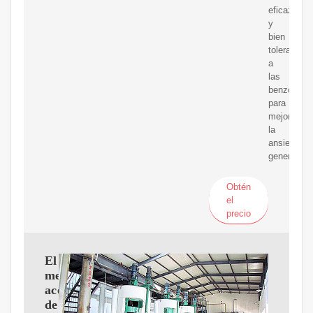
eficaz
y
bien
tolerada
a
las
benzodiaz
para
mejorar
la
ansiedad
generaliza
Obtén
el
precio
El
mejor
aceite
de