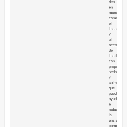
rico
en
monoterpe
como
el
linaool
y
el
acetato
de
linalilo,
con
propiedade
sedantes
y
calmantes
que
pueden
ayudar
a
reducir
la
ansiedad,
complemen