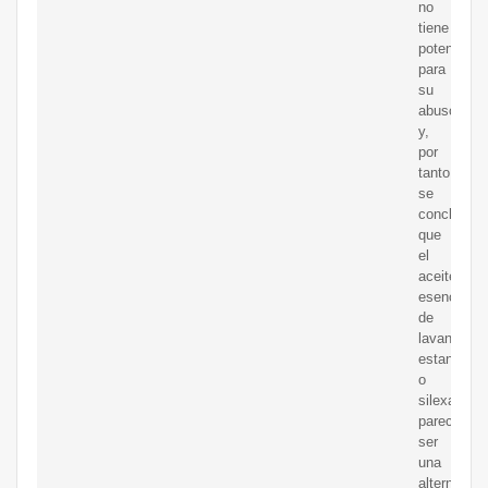
no
tiene
potencial
para
su
abuso,
y,
por
tanto,
se
concluyó
que
el
aceite
esencial
de
lavanda
estandariz
o
silexan
parece
ser
una
alternativa