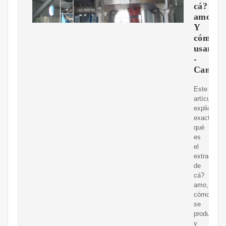
cá?
amo?
Y
cómo
usarlo
-
Cannab
Este
artículo
explica
exactamen
qué
es
el
extracto
de
cá?
amo,
cómo
se
produce
y