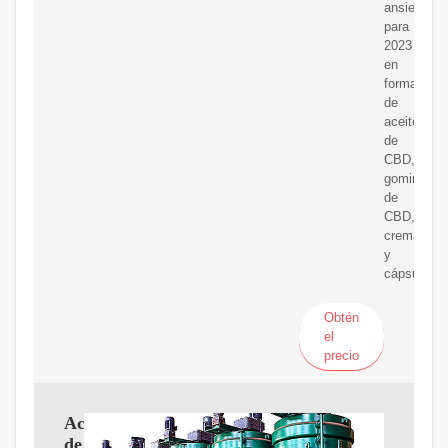
ansiedad
para
2023
en
forma
de
aceites
de
CBD,
gominolas
de
CBD,
cremas
y
cápsulas.
Obtén
el
precio
Aceite
de