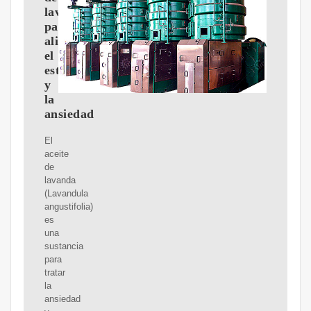
lavanda
para
aliviar
el
estrés
y
la
ansiedad
El
aceite
de
lavanda
(Lavandula
angustifolia)
es
una
sustancia
para
tratar
la
ansiedad