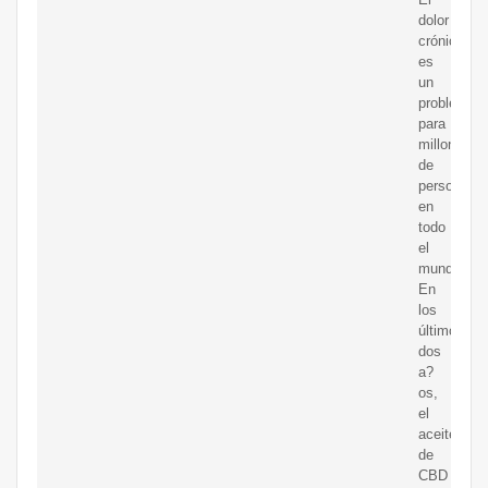
dolor
crónico
es
un
problema
para
millones
de
personas
en
todo
el
mundo.
En
los
últimos
dos
a?
os,
el
aceite
de
CBD