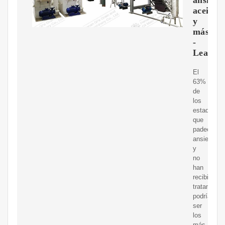
aceites
y
más…
-
Leafwel
El
63%
de
los
estadouni
que
padecen
ansiedad
y
no
han
recibido
tratamient
podrían
ser
los
más