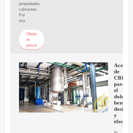
propiedades
calmantes.
Por
eso
Obtén
el
precio
Aceite
de
CBD
para
el
dolor:
benefici
dosis
y
efectos
El