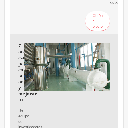
aplicado
Obtén
el
precio
7
aceites
esenciales
para
combatir
la
ansiedad
y
mejorar
tu
Un
equipo
de
investigadores