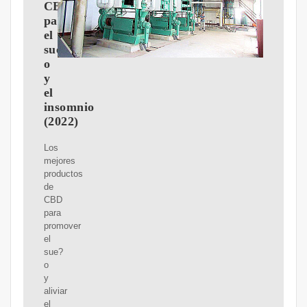
CBD
para
el
sue?
o
y
el
insomnio
(2022)
Los
mejores
productos
de
CBD
para
promover
el
sue?
o
y
aliviar
el