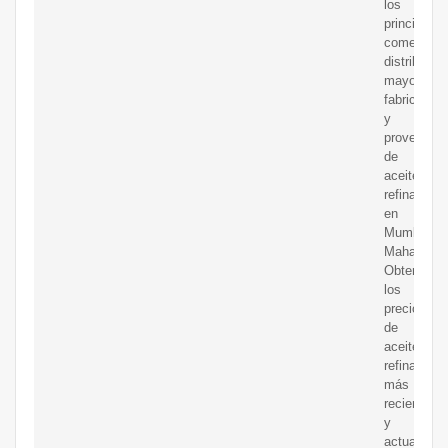
los
principales
comerciant
distribuido
mayoristas
fabricantes
y
proveedor
de
aceite
refinado
en
Mumbai,
Maharashtr
Obtenga
los
precios
de
aceite
refinado
más
recientes
y
actualizad