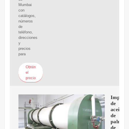
Mumbai
con
catálogos,
números
de
teléfono,
direcciones
y
precios
para
Obtén
el
precio
Importa
de
aceite
de
palma
de