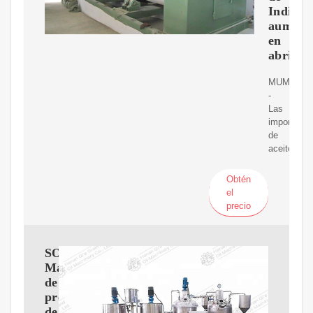
India
aument
en
abril
MUMBÁI
-
Las
importacio
de
aceite
Obtén
el
precio
SOKO
Máquina
de
prensa
de