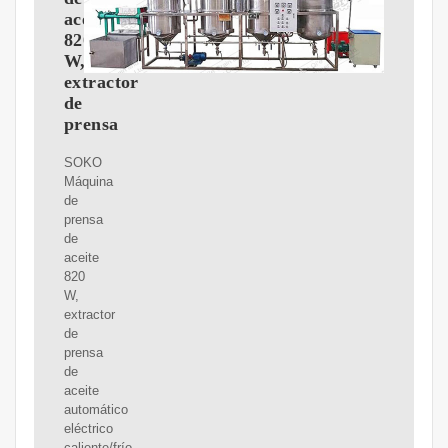
aceite
820
W,
extractor
de
prensa
SOKO
Máquina
de
prensa
de
aceite
820
W,
extractor
de
prensa
de
aceite
automático
eléctrico
caliente/frío