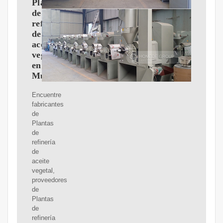
Planta
de
refinación
de
aceite
vegetal
en
Mumbai
Encuentre
fabricantes
de
Plantas
de
refinería
de
aceite
vegetal,
proveedores
de
Plantas
de
refinería