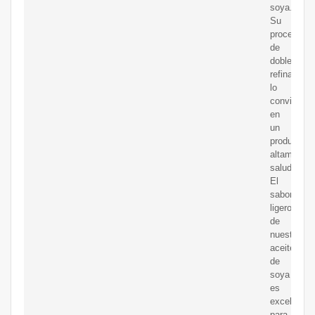
soya.
Su
proceso
de
doble
refinamien
lo
convierte
en
un
producto
altamente
saludable.
El
sabor
ligero
de
nuestro
aceite
de
soya
es
excelente
para