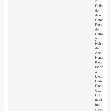
y
Refinación
de
Aceite
Comestible
Plantas
de
Extracción
y
Refinación
de
Aceites.
Henan
Kingman
Mechanica
&
Electrical
Complete
Plant
Co.,
Ltd.
(KMEC)
fue
creada