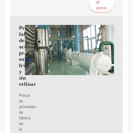
el
precio
Proveedor
fabricante
de
aceite
prensado
en
frío
y
sin
refinar
Precio
de
proveedor
de
fábrica
de
la