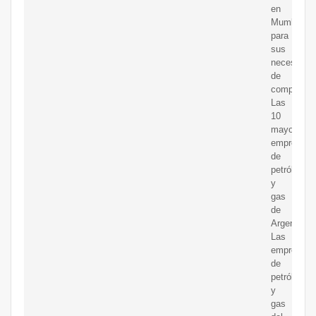
en
Mumbai
para
sus
necesidad
de
compra.
Las
10
mayores
empresas
de
petróleo
y
gas
de
Argentina
Las
empresas
de
petróleo
y
gas