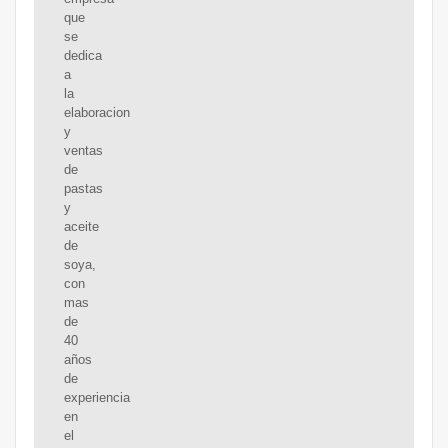
que
se
dedica
a
la
elaboracion
y
ventas
de
pastas
y
aceite
de
soya,
con
mas
de
40
años
de
experiencia
en
el