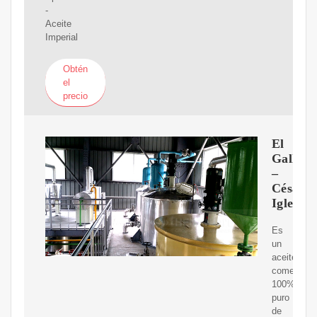
-
Aceite
Imperial
Obtén
el
precio
El
Gallo
–
César
Iglesias
Es
un
aceite
comestible
100%
puro
de