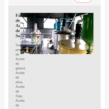
Fábrica
de
Aceite
de
Soja
Somos
proveedores
de
Aceite
de
girasol,
Aceite
de
oliva,
Aceite
de
Soja,
Aceite
de