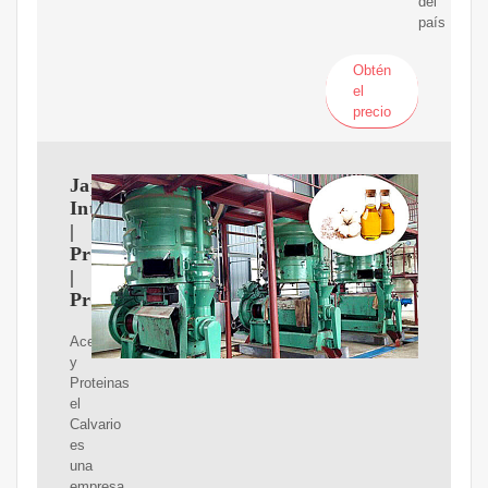
del
país
Obtén
el
precio
Japvi
Internacional
|
Productos
|
Proveedor
Aceites
y
Proteinas
el
Calvario
es
una
empresa