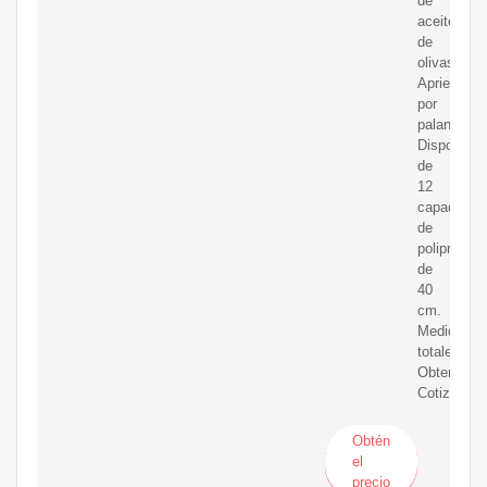
de
aceite
de
olivas.
Apriete
por
palanca.
Dispone
de
12
capachos
de
polipropile
de
40
cm.
Medidas
totales.
Obtener
Cotización
Obtén
el
precio