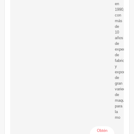
en
1990,
con
más
de
10
años
de
experienci
de
fabricación
y
exportació
de
gran
variedad
de
maquinaria
para
la
mo
Obtén