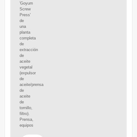
'Goyum
Screw
Press'
de
una
planta
completa
de
extracción
de
aceite
vegetal
(expulsor
de
aceite/prensa
de
aceite
de
tornillo,
filtro).
Prensa,
equipos