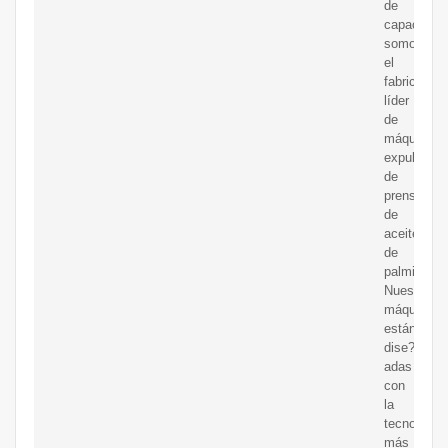
de
capacidad,
somos
el
fabricante
líder
de
máquinas
expulsoras
de
prensa
de
aceite
de
palmiste.
Nuestras
máquinas
están
dise?
adas
con
la
tecnología
más