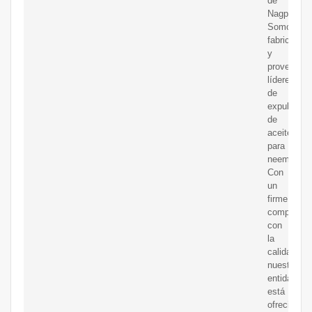
de
Nagpur.
Somos
fabricantes
y
proveedor
líderes
de
expulsores
de
aceite
para
neem.
Con
un
firme
compromis
con
la
calidad,
nuestra
entidad
está
ofreciendo