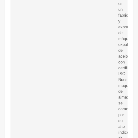
es
un
fabricante
y
exportador
de
máquinas
expulsoras
de
aceite
con
certificaci
ISO.
Nuestra
maquinaria
de
almazara
se
caracteriza
por
su
alto
índice