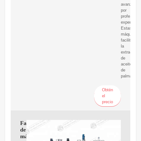
avanzada
por
profesiona
experiment
Estas
máquinas
facilitan
la
extracción
de
aceite
de
palma
Obtén
el
precio
Fabricantes
de
máquinas