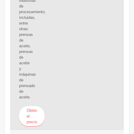
industrias
de
procesamiento,
incluidas,
entre
otras:
prensas
de
aceite,
prensas
de
aceite
y
máquinas
de
prensado
de
aceite.
Obtén
el
precio