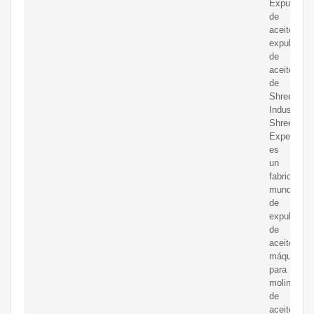
Expulsor
de
aceite,
expulsor
de
aceite
de
Shreeji
Industries.
Shreeji
Expeller
es
un
fabricante
mundial
de
expulsores
de
aceite,
máquinas
para
molinos
de
aceite