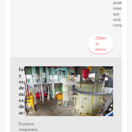
producción
interna,
que
está
completam
Obtén
el
precio
fabricante
y
exportador
de
máquinas
expulsoras
de
aceite
Expulsor,
maquinaria