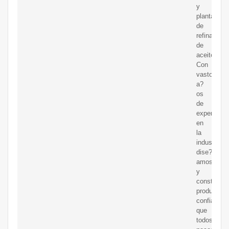
y
plantas
de
refinación
de
aceite.
Con
vastos
a?
os
de
experienci
en
la
industria,
dise?
amos
y
construim
productos
confiables
que
todos