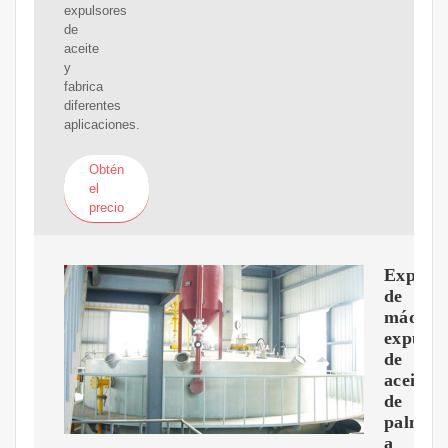
expulsores
de
aceite
y
fabrica
diferentes
aplicaciones.
Obtén
el
precio
Export
de
máquin
expulso
de
aceite
de
palma
a