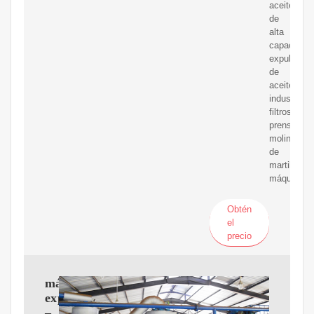
aceite
de
alta
capacidad,
expulsores
de
aceite
industriale
filtros
prensa,
molinos
de
martillos,
máquinas
Obtén
el
precio
máquina
expulsora
–