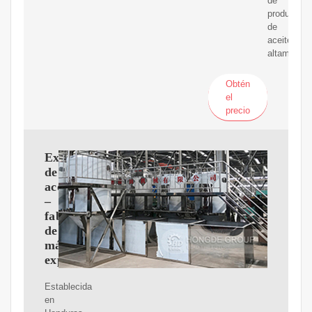
de
producción
de
aceite,
altamente
Obtén
el
precio
Expulsor
de
aceite
–
fabricante
de
máquinas
expulsoras
Establecida
en