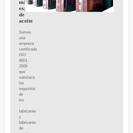
máquinas
expulsoras
de
aceite
Somos
una
empresa
certificada
ISO
9001-
2008
que
satisface
los
requisitos
de
los
.
fabricante
y
fabricante
de