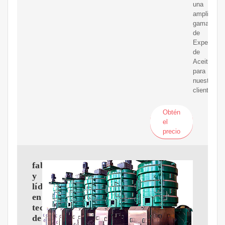
una
amplia
gama
de
Expeller
de
Aceite
para
nuestros
clientes.
Obtén
el
precio
fabricante
y
líder
en
tecnología
de