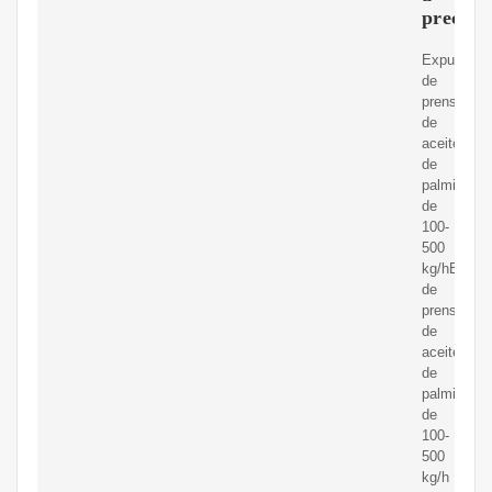
precio
Expulsor
de
prensa
de
aceite
de
palmiste
de
100-
500
kg/hExpuls
de
prensa
de
aceite
de
palmiste
de
100-
500
kg/h