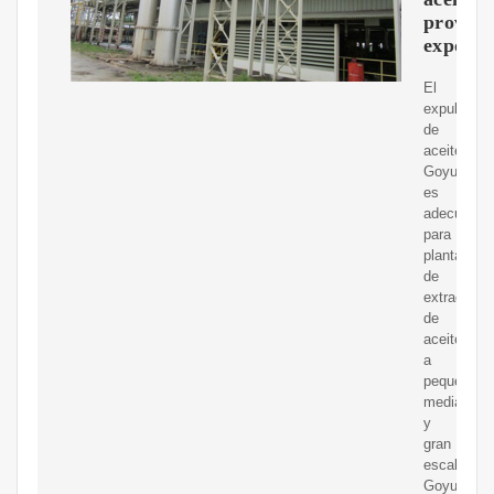
provee
exporta
El
expulsor
de
aceite
Goyum
es
adecuado
para
plantas
de
extracción
de
aceite
a
pequeña,
mediana
y
gran
escala.
Goyum