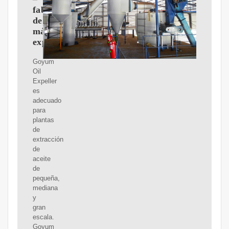
fabricante
de
máquinas
expulsoras
Goyum
Oil
Expeller
es
adecuado
para
plantas
de
extracción
de
aceite
de
pequeña,
mediana
y
gran
escala.
Goyum