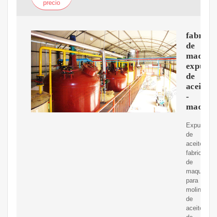
precio
fabrica
de
maquin
expulso
de
aceite
-
maquin
Expulsore
de
aceite:
fabricante
de
maquinaria
para
molinos
de
aceite