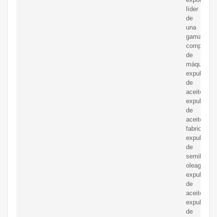
líder
de
una
gama
completa
de
máquinas
expulsoras
de
aceite,
expulsores
de
aceite
fabricados,
expulsores
de
semillas
oleaginosa
expulsores
de
aceite,
expulsores
de