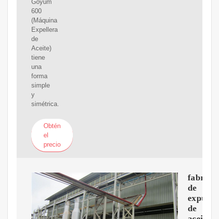
Goyum
600
(Máquina
Expellera
de
Aceite)
tiene
una
forma
simple
y
simétrica.
Obtén
el
precio
fabrica
de
expulso
de
aceite