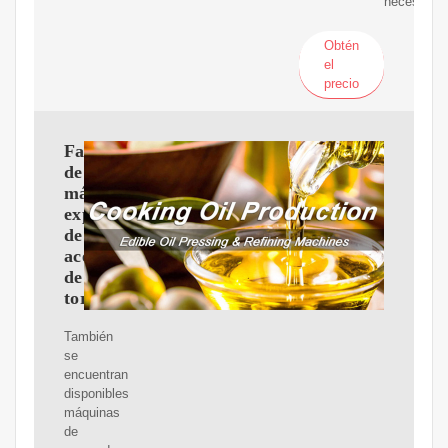
necesitan.
Obtén
el
precio
Fabricantes
de
máquinas
expulsoras
de
aceite
de
tornillo
También
se
encuentran
disponibles
máquinas
de