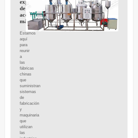
expulsoras
de
aceite
máquinas
Estamos
aquí
para
reunir
a
las
fábricas
chinas
que
suministran
sistemas
de
fabricación
y
maquinaria
que
utilizan
las