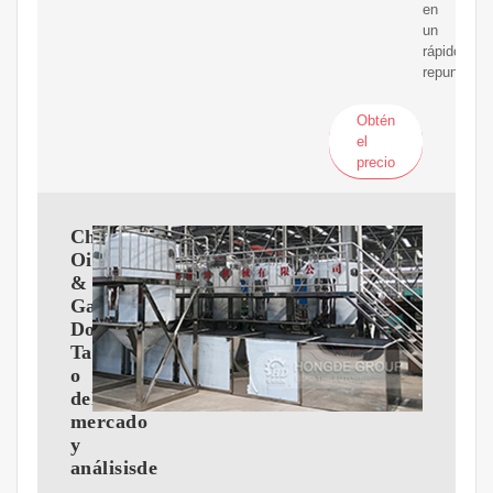
en
un
rápido
repunte
Obtén
el
precio
China
Oil
&
Gas
Downstream
Tama?
o
del
mercado
y
análisisde