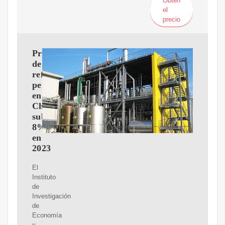
Obtén
el
precio
Producción
de
refinerías
petroleras
en
China
subirá
8%
en
2023
El
Instituto
de
Investigación
de
Economía
y