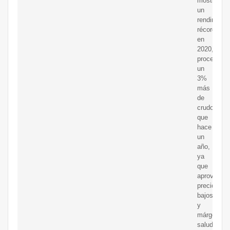
mostraron
un
rendimient
récord
en
2020,
procesand
un
3%
más
de
crudo
que
hace
un
año,
ya
que
aprovecha
precios
bajos
y
márgenes
saludables