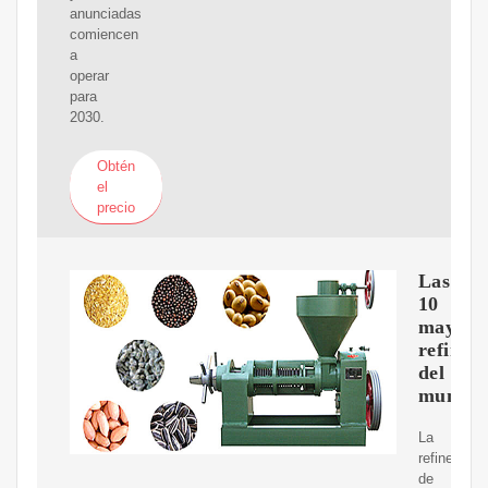
anunciadas
comiencen
a
operar
para
2030.
Obtén
el
precio
Las
10
mayore
refinerí
del
mundo
La
refinería
de