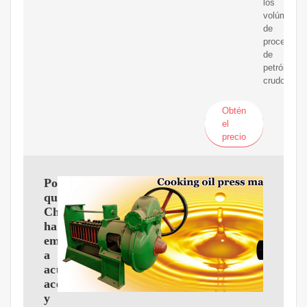
los
volúmenes
de
procesami
de
petróleo
crudo.
Obtén
el
precio
Por
qué
China
ha
empezado
a
acumular
aceite
y