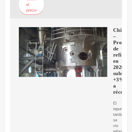
el
precio
China
–
Produc
de
refinerí
en
2020
subió
+3%
a
récord
El
repunte
también
se
vio
reforzado