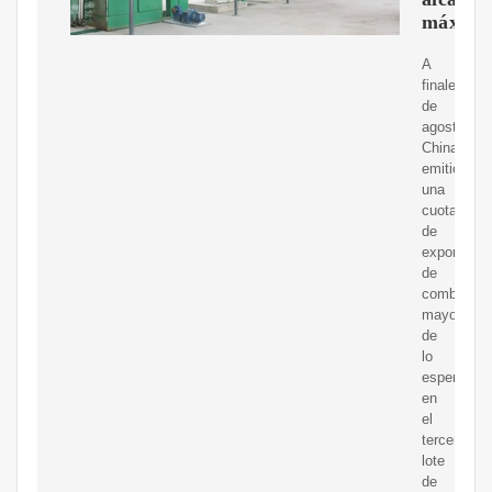
máximo
A
finales
de
agosto,
China
emitió
una
cuota
de
exportació
de
combustibl
mayor
de
lo
esperado
en
el
tercer
lote
de