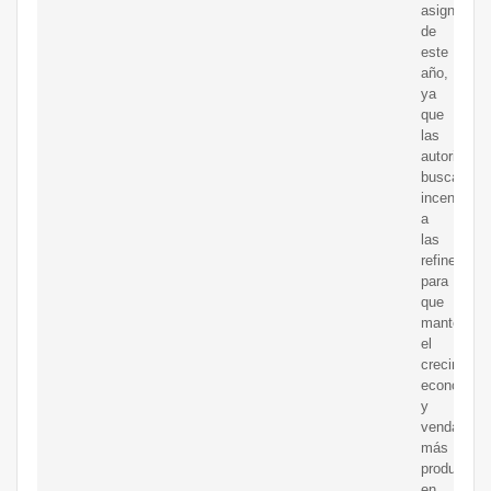
asignacion
de
este
año,
ya
que
las
autoridade
buscan
incentivar
a
las
refinerías
para
que
mantengan
el
crecimient
económico
y
vendan
más
producto
en