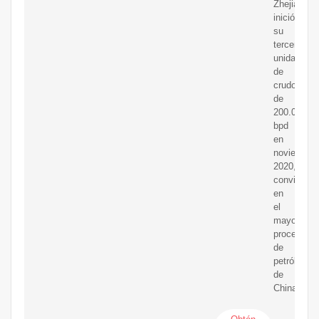
Zhejiang
inició
su
tercera
unidad
de
crudo
de
200.000
bpd
en
noviembre
2020,
convirtién
en
el
mayor
procesador
de
petróleo
de
China.