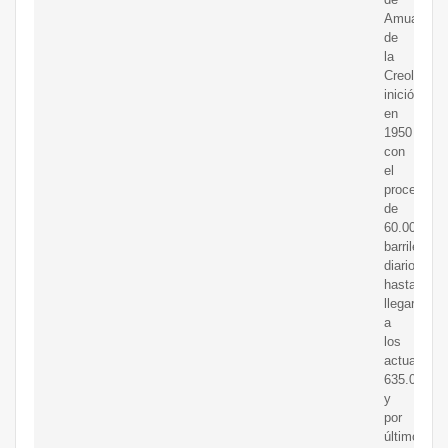
Amuay
de
la
Creole
inició
en
1950
con
el
procesami
de
60.000
barriles
diarios
hasta
llegar
a
los
actuales
635.000
y
por
último