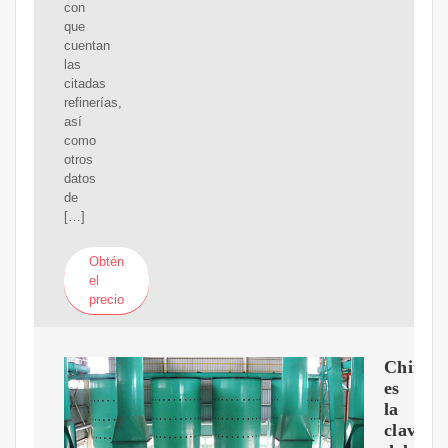
con
que
cuentan
las
citadas
refinerías,
así
como
otros
datos
de
[…]
Obtén
el
precio
China
es
la
clave