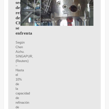
sector
de
refinación
de
China
se
enfrenta
Según
Chen
Aizhu.
SINGAPUR,
(Reuters)
–
Hasta
el
10%
de
la
capacidad
de
refinación
de