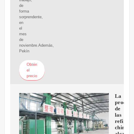
de
forma
sorprendente,
en
el
mes
de
noviembre.Además,
Pekín
Obtén
el
precio
La
producc
de
las
refinerí
chinas
alcanza