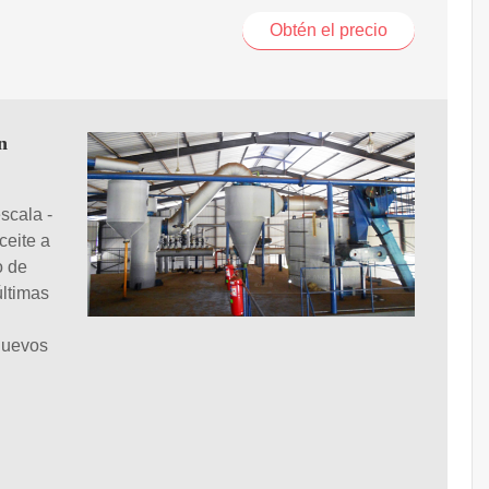
Obtén el precio
n
scala -
ceite a
o de
últimas
 nuevos