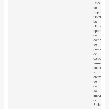
Directorio
de
Importador
Obtenga
las
últimas
oportunida
de
compra
de
proveedor
de
carbón
térmico,
cotizacion
y
ofertas
de
compra
de
importador
de
Bielorrusia