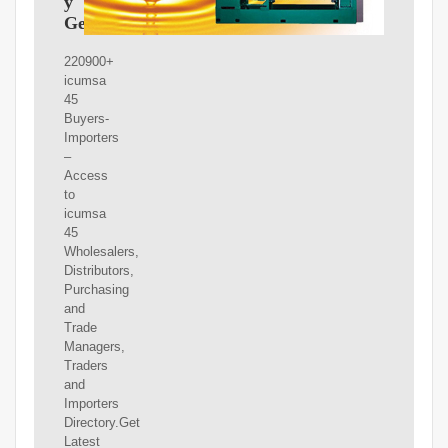
y
Gestores
220900+
icumsa
45
Buyers-
Importers
–
Access
to
icumsa
45
Wholesalers,
Distributors,
Purchasing
and
Trade
Managers,
Traders
and
Importers
Directory.Get
Latest