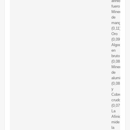
afinidad
fueron
Mineral
de
manganes
(0,11),
Oro
(0,099),
Algodón
en
bruto
(0,085),
Mineral
de
aluminio
(0,085),
y
Cobre
crudo
(0,079).
La
Afinidad
mide
la