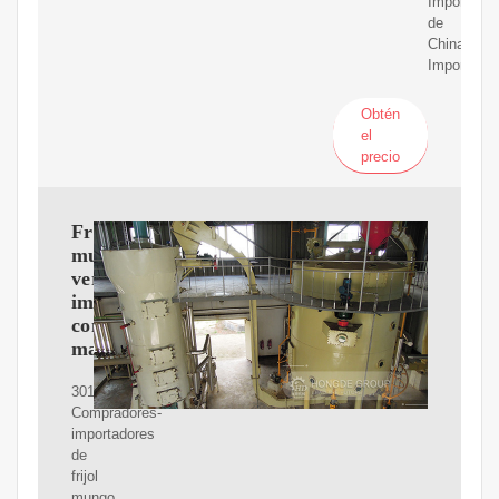
Importador
de
China,
Importador
Obtén
el
precio
Frijol
mungo
verde:
importadores,
compradores,
mayoristas
30100+
Compradores-
importadores
de
frijol
mungo