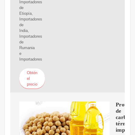
Importadores
de
Etiopía,
Importadores
de
India,
Importadores
de
Rumania
e
Importadores
Obtén
el
precio
Proveed
de
carbón
térmico
importa