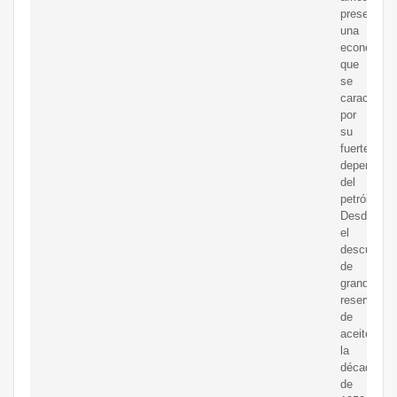
presenta
una
economía
que
se
caracteriza
por
su
fuerte
dependenc
del
petróleo.
Desde
el
descubrimi
de
grandes
reservas
de
aceiteen
la
década
de