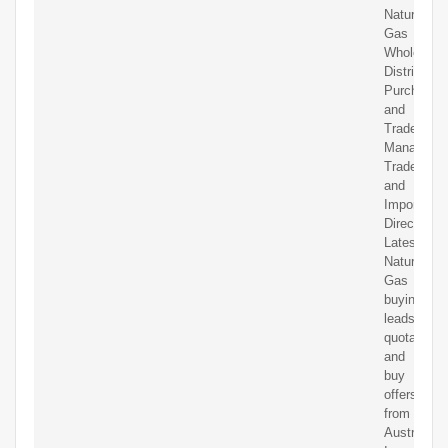
Natural
Gas
Wholesaler
Distributor
Purchasin
and
Trade
Managers,
Traders
and
Importers
Directory.
Latest
Natural
Gas
buying
leads,
quotations
and
buy
offers
from
Austria