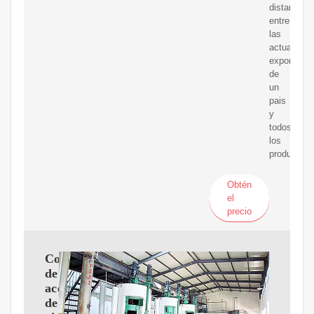
distancia
entre
las
actuales
exportacio
de
un
pais
y
todos
los
productos.
Obtén
el
precio
Comprador
de
aceite
de