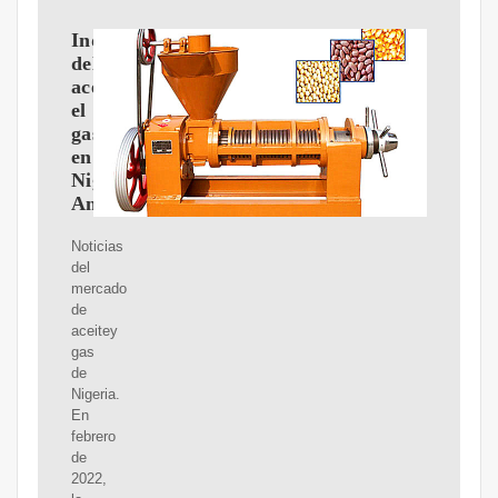
Industria
del
aceitey
el
gas
en
Nigeria
Análisis
Noticias
del
mercado
de
aceitey
gas
de
Nigeria.
En
febrero
de
2022,