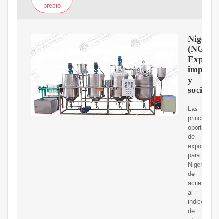
precio
Nigeria
(NGA)
Exporta
importa
y
socios
Las
principales
oportunida
de
exportació
para
Nigeria,
de
acuerdo
al
indice
de