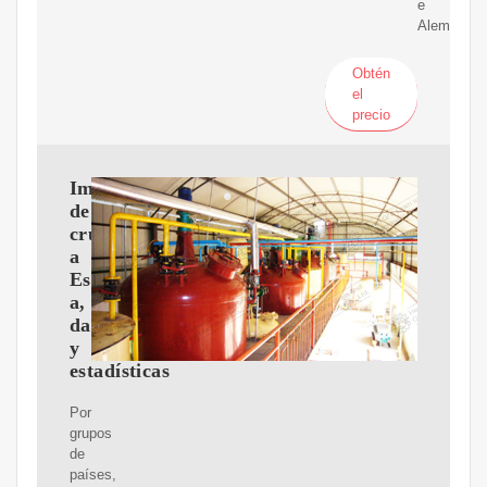
e
Alemania.
Obtén
el
precio
Importaciones
de
crudo
a
Espa?
a,
datos
y
estadísticas
Por
grupos
de
países,