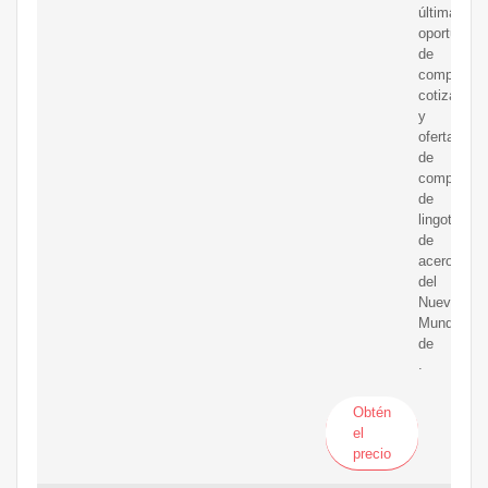
últimas
oportunida
de
compra,
cotizacion
y
ofertas
de
compra
de
lingotes
de
acero
del
Nuevo
Mundo
de
.
Obtén
el
precio