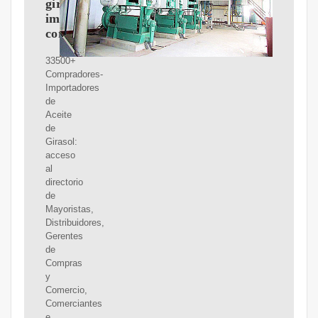
girasol:
importadores,
compradores
33500+
Compradores-
Importadores
de
Aceite
de
Girasol:
acceso
al
directorio
de
Mayoristas,
Distribuidores,
Gerentes
de
Compras
y
Comercio,
Comerciantes
e