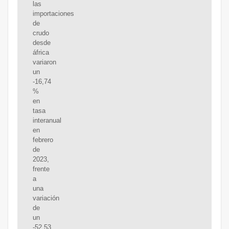
las
importaciones
de
crudo
desde
áfrica
variaron
un
-16,74
%
en
tasa
interanual
en
febrero
de
2023,
frente
a
una
variación
de
un
-52,53