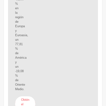
%
en
la
región
de
Europa
y
Euroasia,
un
77,81
%
de
América
y
un
-19,08
%
de
Oriente
Medio.
Obtén
el