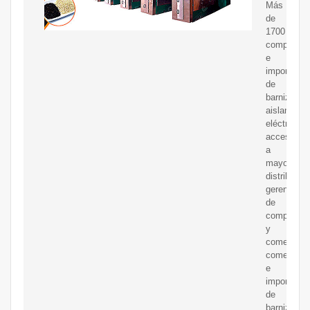
Más
de
1700
comprador
e
importador
de
barniz
aislante
eléctrico:
acceso
a
mayoristas
distribuido
gerentes
de
compras
y
comerciale
comercian
e
importador
de
barniz