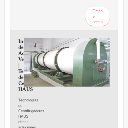
Obtén
el
precio
Industria
del
Aceite
Vegetal
|
Tecnologías
de
Centrífuga
HAUS
Tecnologías
de
Centrifugadoras
HAUS
ofrece
soluciones