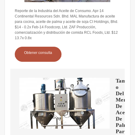
Reporte de la Industria del Aceite de Consumo. Apr-14
Continental Resources Sdn. Bhd. MAL Manufactura de aceite
para cocina, aceite de palma y aceite de soja CI Holdings, Bhd.
$14 - 0.2x Feb-14 Foodcorp, Ltd. ZAF Producción,
comercialización y distribución de comida RCL Foods, Ltd. $12
13.7x 0.8x
Obtener consulta
Tama?
o
Del
Mercad
De
Aceite
De
Palma,
Partici