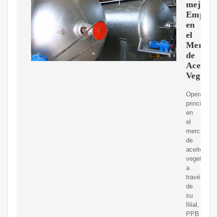
mejore
Empres
en
el
Mercad
de
Aceites
Vegetal
Opera
principalm
en
el
mercado
de
aceites
vegetales
a
través
de
su
filial,
PPB