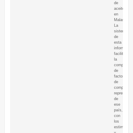
de
aceite
en
Malasia.
La
sistematiz
de
esta
informació
facilita
la
comparaci
de
factores
de
competitiv
representa
de
ese
país,
con
los
estimados
y