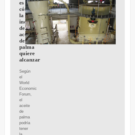
es
cómo
la
industria
del
aceite
de
palma
quiere
alcanzar
Según
el
World
Economic
Forum,
el
aceite
de
palma
podría
tener
la