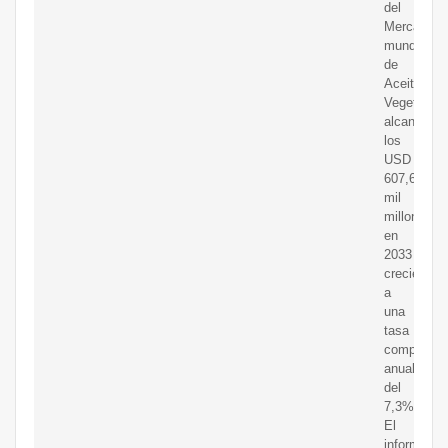
del
Mercado
mundial
de
Aceites
Vegetales
alcanzará
los
USD
607,6
mil
millones
en
2033
creciendo
a
una
tasa
compuesta
anual
del
7,3%.
El
informe