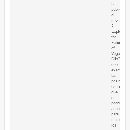
ha
publicado
el
informe
?
Exploring
the
Future
of
Vegetable
Oils?,
que
examina
las
posibles
estrategias
que
se
podrían
adoptar
para
mejorar
los