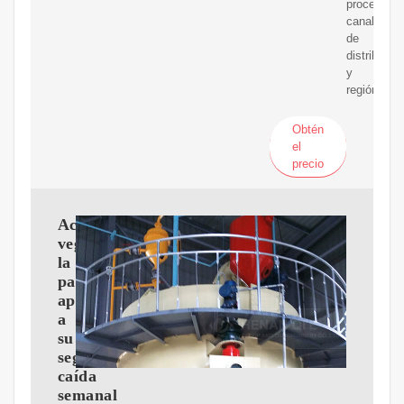
procesamie
canal
de
distribució
y
región.
Obtén
el
precio
Aceites
vegetales-
la
palma
apunta
a
su
segunda
caída
semanal