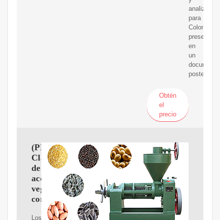
analizados
para
Colombia,
presentad
en
un
documento
posterior.
Obtén
el
precio
(PDF)
Clasificación
de
aceites
vegetales
comestibles
Los