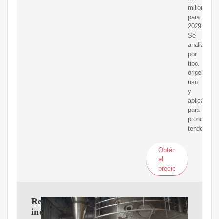
millones
para
2029.
Se
analiza
por
tipo,
origen,
uso
y
aplicación
para
pronosticar
tendencias
Obtén
el
precio
Redalyc.La
industria