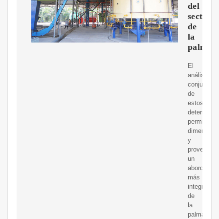
del
sector
de
la
palma
El
análisis
conjunto
de
estos
determinan
permite
dimensiona
y
proveer
un
abordaje
más
integral
de
la
palma