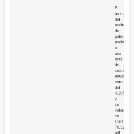
El
mercado
del
aceite
de
palma
asciende
a
una
tasa
de
crecimient
anual
compuesta
del
4.20%
y
se
valorará
en
USD
70.32
mil