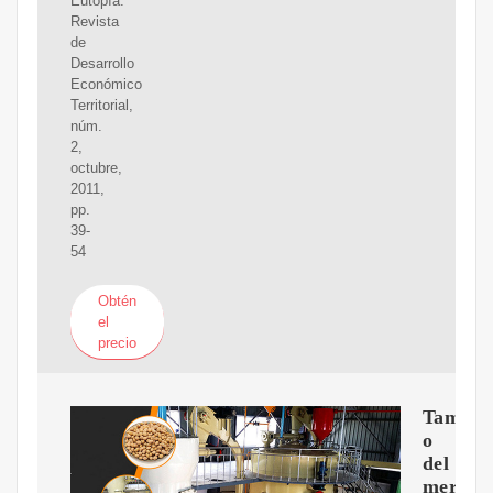
Eutopía:
Revista
de
Desarrollo
Económico
Territorial,
núm.
2,
octubre,
2011,
pp.
39-
54
Obtén
el
precio
Tama?
o
del
mercad