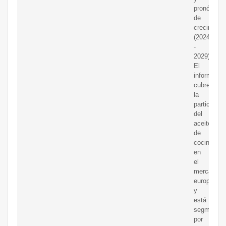
pronóstico
de
crecimient
(2024
-
2029)
El
informe
cubre
la
participaci
del
aceite
de
cocina
en
el
mercado
europeo
y
está
segmentad
por