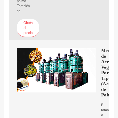
palma.
También
se
Obtén
el
precio
Mercad
de
Aceites
Vegetal
Por
Tipo
(Aceite
de
Palma
El
tama?
o