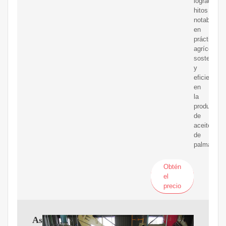
logrado
hitos
notables
en
prácticas
agrícolas
sostenible
y
eficiencia
en
la
producción
de
aceite
de
palma.
Obtén
el
precio
Así