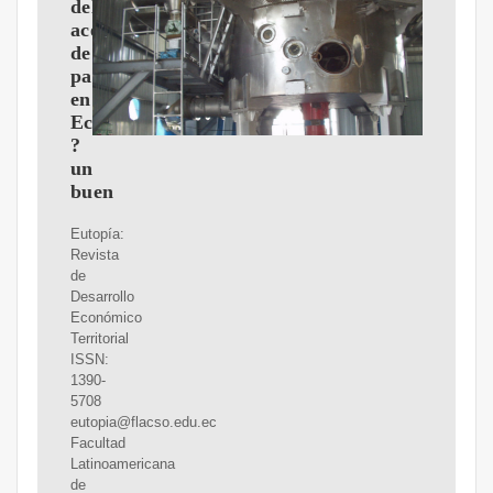
del
aceite
de
palma
en
Ecuador:
?
un
buen
Eutopía:
Revista
de
Desarrollo
Económico
Territorial
ISSN:
1390-
5708
eutopia@flacso.edu.ec
Facultad
Latinoamericana
de