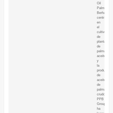
Oil
Palms
Berhad,
centrándo
en
el
cultivo
de
plantacion
de
palma
aceitera
y
la
producción
de
aceite
de
palma
crudo.
PPB
Group
ha