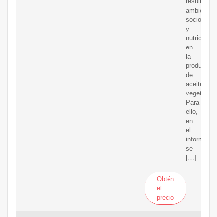
resultados
ambientale
socioecon
y
nutricional
en
la
producción
de
aceites
vegetales.
Para
ello,
en
el
informe
se
[…]
Obtén
el
precio