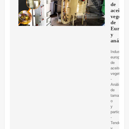
de
aceite
vegetal
de
Europa
y
análisis
Industria
europea
de
aceites
vegetales
-
Análisis
de
tama?
o
y
participaci
-
Tendencia
y