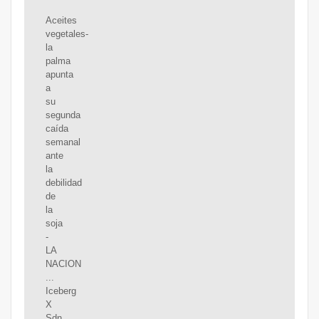
Aceites
vegetales-
la
palma
apunta
a
su
segunda
caída
semanal
ante
la
debilidad
de
la
soja
-
LA
NACION
...
Iceberg
X
Sdn