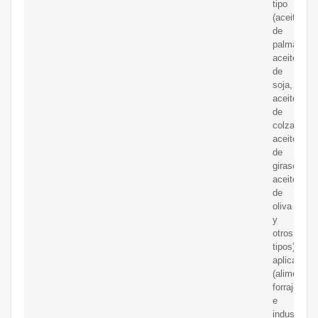
tipo
(aceite
de
palma,
aceite
de
soja,
aceite
de
colza,
aceite
de
girasol,
aceite
de
oliva
y
otros
tipos),
aplicación
(alimentari
forrajera
e
industrial)