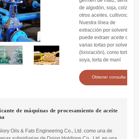
germen de maíz, semillas
de algodón, soja, colza y
otros aceites. cultivos;
Nuestra línea de
extracción por solvente
puede extraer aceite de
varias tortas por solvente
(lixiviación), como torta de
soya, torta de maní
Obtener consulta
icante de máquinas de procesamiento de aceite
ma
ory Oils & Fats Engineering Co., Ltd. como una de
esas subsidiarias de Doing Holdings Co., Ltd. es una