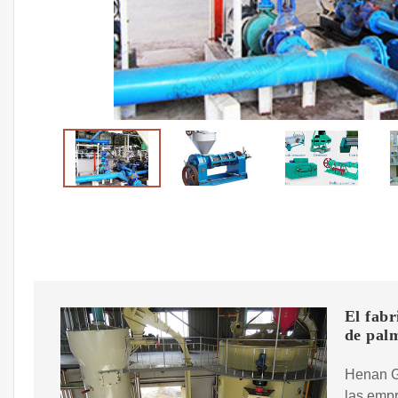
El fabr
de pal
Henan Gl
las empr