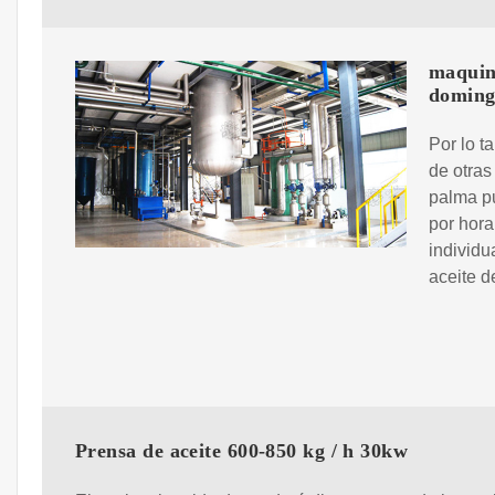
maquina
domin
Por lo t
de otras
palma pu
por hora
individu
aceite d
Prensa de aceite 600-850 kg / h 30kw