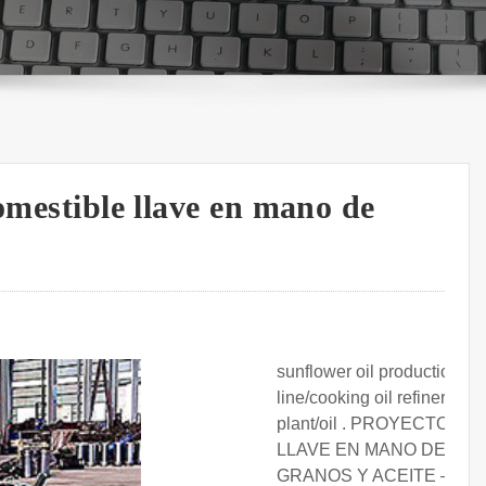
comestible llave en mano de
sunflower oil production
line/cooking oil refinery
plant/oil . PROYECTO
LLAVE EN MANO DE
GRANOS Y ACEITE ——