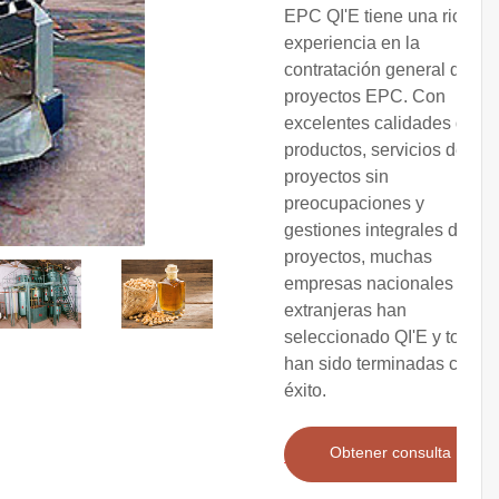
EPC QI'E tiene una rica
experiencia en la
contratación general de
proyectos EPC. Con
excelentes calidades de
productos, servicios de
proyectos sin
preocupaciones y
gestiones integrales de
proyectos, muchas
empresas nacionales y
extranjeras han
seleccionado QI'E y todas
han sido terminadas con
éxito.
Obtener consulta