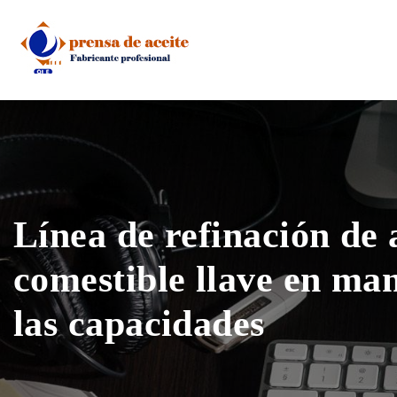
Skip
to
content
Línea de refinación de 
comestible llave en ma
las capacidades