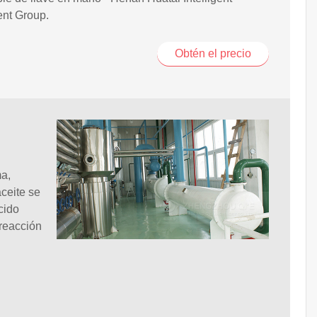
nt Group.
Obtén el precio
ma,
aceite se
cido
 reacción