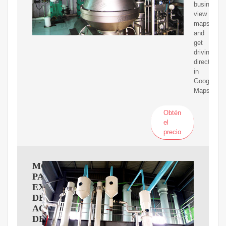
businesses
view
maps
and
get
driving
directions
in
Google
Maps.
Obtén
el
precio
MOLINO
PARA
EXTRACCIóN
DE
ACEITE
DE