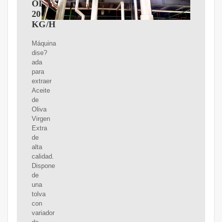
OLIVA
200
KG/H
Máquina
dise?
ada
para
extraer
Aceite
de
Oliva
Virgen
Extra
de
alta
calidad.
Dispone
de
una
tolva
con
variador