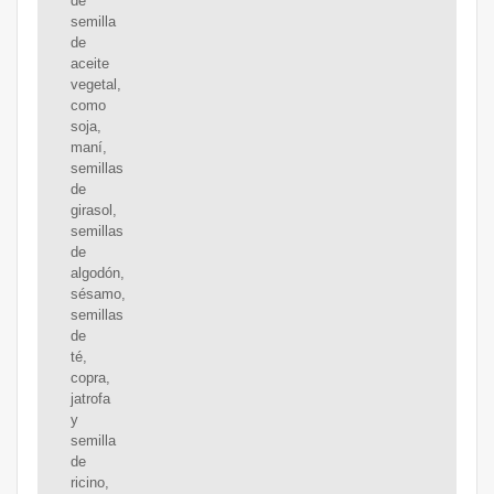
de
semilla
de
aceite
vegetal,
como
soja,
maní,
semillas
de
girasol,
semillas
de
algodón,
sésamo,
semillas
de
té,
copra,
jatrofa
y
semilla
de
ricino,