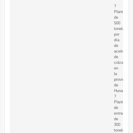
?
Planta
de
500
toneladas
por
día
de
aceite
de
colza
en
la
provincia
de
Hunan.
?
Planta
de
extracción
de
300
toneladas