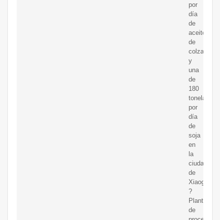
por
día
de
aceite
de
colza
y
una
de
180
toneladas
por
día
de
soja
en
la
ciudad
de
Xiaogan.
?
Planta
de
procesami