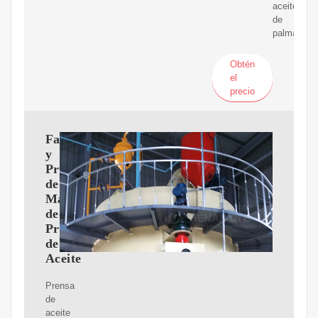
aceite
de
palma:
Obtén
el
precio
Fabricante
y
Proveedor
de
Máquinas
de
Prensa
de
Aceite
Prensa
de
aceite