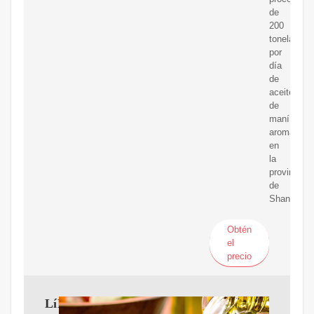
de
200
toneladas
por
día
de
aceite
de
maní
aromático
en
la
provincia
de
Shandong.
Obtén
el
precio
LíNEA