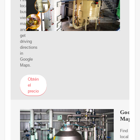
local
businesses,
view
maps
and
get
driving
directions
in
Google
Maps.
Obtén
el
precio
Google
Maps
Find
local