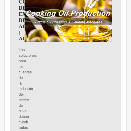
COMPLETA
DE
EXTRACCIóN
DE
ACEITE
|
AGROISA
Las
soluciones
para
los
clientes
de
la
industria
del
aceite
de
oliva
deben
cubrir
todas