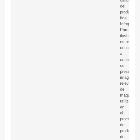
calidad
del
producto
final.
Infografía.
Para
ilustrar
estos
conceptos,
a
continuaci
se
presentan
imágenes
relevantes
de
maquinaria
utilizada
en
el
proceso
de
producción
de