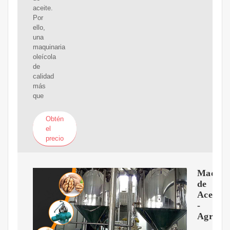
aceite.
Por
ello,
una
maquinaria
oleícola
de
calidad
más
que
Obtén
el
precio
Maquin
de
Aceite
-
Agrovi