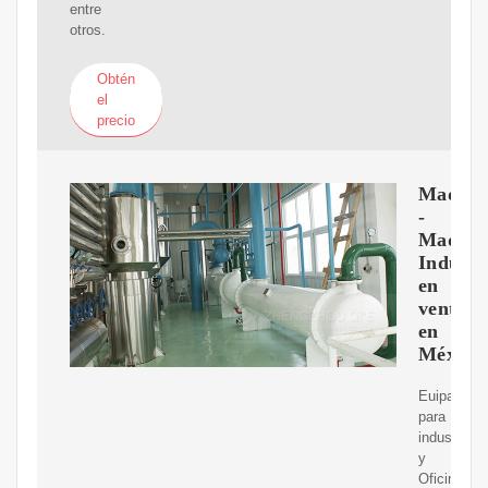
entre
otros.
Obtén
el
precio
Maquin
-
Maquin
Industr
en
venta
en
México
Euipamien
para
industrias
y
Oficinas,