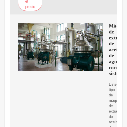
el
precio
Máquin
de
extracc
de
aceite
de
aguacat
con
sistema
Este
tipo
de
máquina
de
extracción
de
aceite