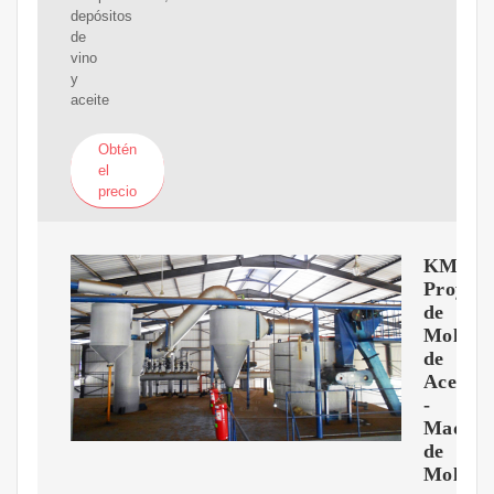
depósitos
de
vino
y
aceite
Obtén
el
precio
KMEC
Proyect
de
Molino
de
Aceite
-
Maquin
de
Molino