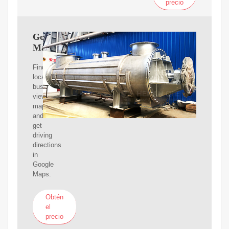
precio
Google
Maps
Find
local
businesses,
view
maps
and
get
driving
directions
in
Google
Maps.
Obtén
el
precio