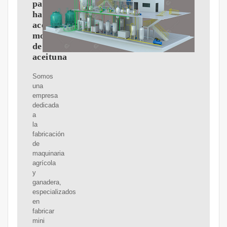
para
hacer
aceite,
molinos
de
aceituna
Somos
una
empresa
dedicada
a
la
fabricación
de
maquinaria
agrícola
y
ganadera,
especializados
en
fabricar
mini