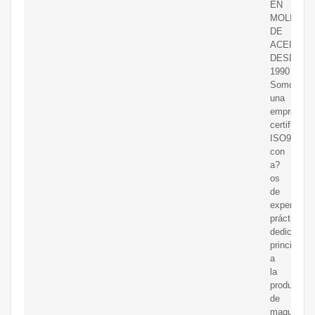
EN
MOLINOS
DE
ACEITE
DESDE
1990
Somos
una
empresa
certificada
ISO9001
con
a?
os
de
experienci
práctica
dedicada
principalm
a
la
producción
de
maquinaria