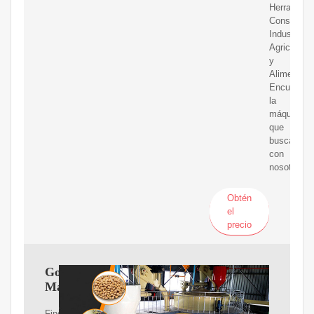
Herramient
Construcci
Industria
Agricola
y
Alimenticia
Encuentra
la
máquina
que
buscas
con
nosotros.
Obtén
el
precio
Google
Maps
Find