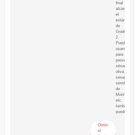
final
alcanza
el
estándar
de
Grado
2.
Puede
usarse
para
presionar
sésamo,
oliva,
sésamo,
semilla
de
Moringa,
etc.
también
puede
Obtén
el