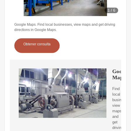
1
/
6
Google Maps. Find local businesses, view maps and get driving
directions in Google Maps.
Obtener consulta
Google
Maps
Find
local
businesses
view
maps
and
get
driving