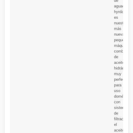
de
aguacate
hyrdaulci
es
nuestra
más
nueva
pequeña
máquina
combinada
de
aceite
hidráulico,
muy
perfecta
para
uso
doméstico
con
sistema
de
filtración,
el
aceite