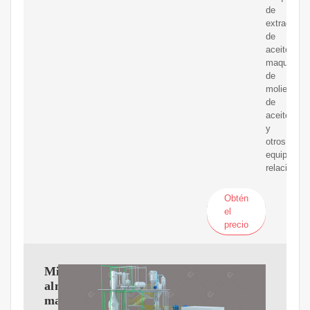
de
extracción
de
aceite,
maquinaria
de
molienda
de
aceite
y
otros
equipos
relacionad
Obtén
el
precio
Mini
almazaras,
maquinas