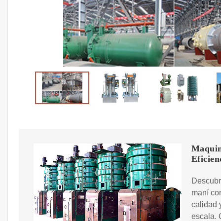
Maquina
Eficien
Descubra
maní con
calidad 
escala. 