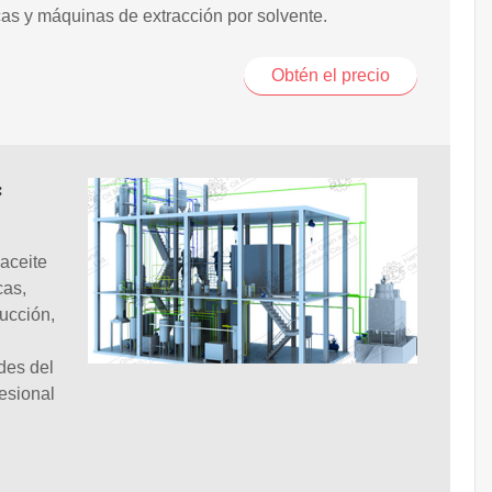
cas y máquinas de extracción por solvente.
Obtén el precio
:
 aceite
cas,
ucción,
des del
esional