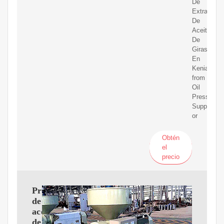
De
Extracción
De
Aceite
De
Girasol
En
Kenia
from
Oil
Pressers
Supplier
or
Obtén
el
precio
Prensa
de
aceite
de