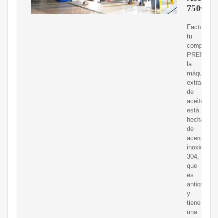
750w
Facturamo
tu
compra.C
PREMIUM
la
máquina
extractora
de
aceite
está
hecha
de
acero
inoxidable
304,
que
es
antioxidan
y
tiene
una