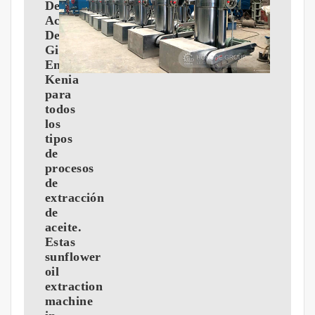
De
Aceite
De
Girasol
En
Kenia
para
todos
los
tipos
de
procesos
de
extracción
de
aceite.
Estas
sunflower
oil
extraction
machine