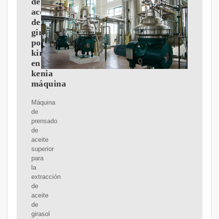
de
aceite
de
girasol
por
kirdi
en
kenia
máquina
Máquina
de
prensado
de
aceite
superior
para
la
extracción
de
aceite
de
girasol