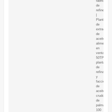
fabricantes
de
refinería
|
Planta
de
extracción
de
aceite
alimentario
en
venta.
50TPD
planta
de
refinación
y
faccionami
de
aceite
crudo
de
palma
100