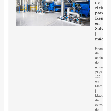
de
ricino
para
Kenia
en
Salvado
|
máquin
Prensa
de
aceite
de
ricino
yzyx
120
en
Marruecos
|
Maquinaria
de
extracción
de