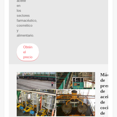
aceite
en
los
sectores
farmacéutico,
cosmético
y
alimentario.
Obtén
el
precio
Máquin
de
prensa
de
aceite
de
cocina
de