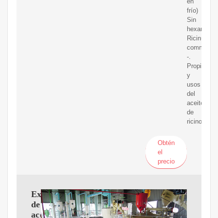
en
frío)
Sin
hexanos
Ricinus
communis
-.
Propiedad
y
usos
del
aceite
de
ricino.
Obtén
el
precio
Extractor
de
aceite