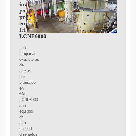
industrial
por
prensado
en
frío
LCNF6000
Las
maquinas
extractoras
de
aceite
por
prensado
en
frío
LCNF6000
son
equipos
de
alta
calidad
diseñados