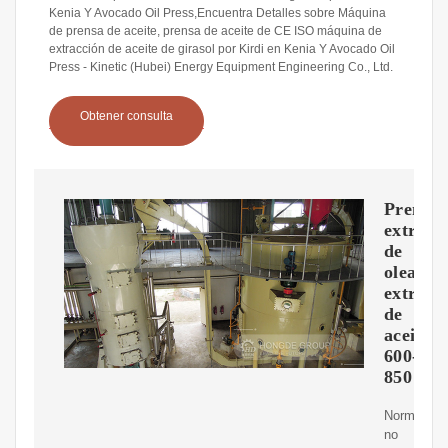
Kenia Y Avocado Oil Press,Encuentra Detalles sobre Máquina
de prensa de aceite, prensa de aceite de CE ISO máquina de
extracción de aceite de girasol por Kirdi en Kenia Y Avocado Oil
Press - Kinetic (Hubei) Energy Equipment Engineering Co., Ltd.
Obtener consulta
Prensa
extruso
de
oleagin
extracc
de
aceites
600-
850
Normalmen
no