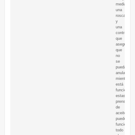
mediante
una
rosca
y
una
contratuer
que
asegura
que
no
se
pueda
anular
mientras
está
funcionand
estas
prensas
de
aceite
pueden
funcionar
todo