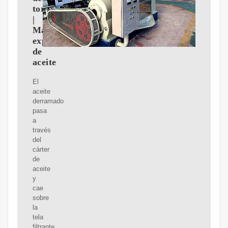
tornillo
|
Máquina
expulsora
de
aceite
El
aceite
derramado
pasa
a
través
del
cárter
de
aceite
y
cae
sobre
la
tela
filtrante