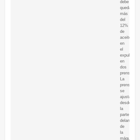
debe
quedar
más
del
12%
de
aceite
en
el
expulsor
en
dos
prensas.
La
prensa
se
ajusta
desde
la
parte
delantera
de
la
máquina