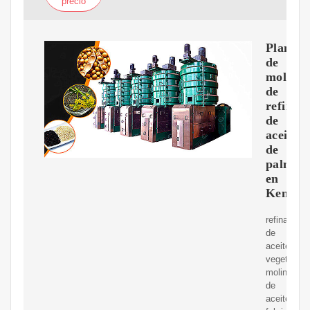
precio
Planta
de
molino
de
refinerí
de
aceite
de
palma
en
Kenia
refinación
de
aceite
vegetal
molino
de
aceite