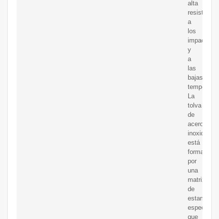
alta
resistencia
a
los
impactos
y
a
las
bajas
temperatur
La
tolva
de
acero
inoxidable
está
formada
por
una
matriz
de
estampaci
especializ
que