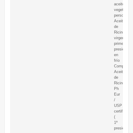
aceite
vegetal
personaliz
Aceite
de
Ricino
virgen,
primera
presión
en
frío
Comprar
Aceite
de
Ricino.
Ph
Eur
/
USP
certified
(
1ª
presión