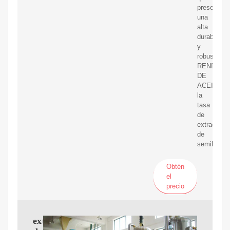
presenta
una
alta
durabilidad
y
robustez.
RENDIMI
DE
ACEITE:
la
tasa
de
extracción
de
semillas
Obtén
el
precio
extracción