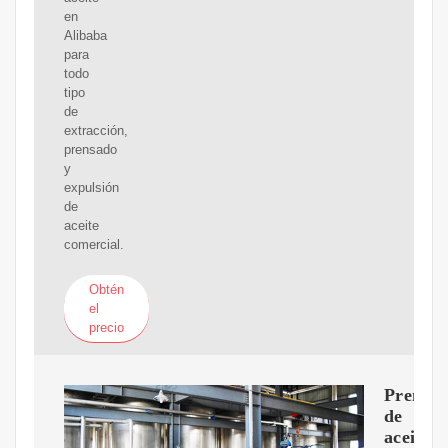
en
Alibaba
para
todo
tipo
de
extracción,
prensado
y
expulsión
de
aceite
comercial.
Obtén
el
precio
Prensa
de
aceite