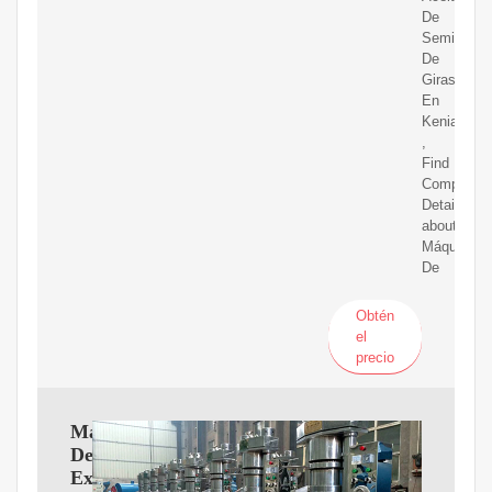
De
Semilla
De
Girasol
En
Kenia
,
Find
Complete
Details
about
Máquina
De
Obtén
el
precio
Máquina
De
Extracción