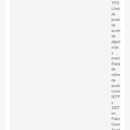
TPD
Línea
de
producción
de
aceite
de
algodón,
soja
y
maní
Equipo
de
refinería
de
aceite
comestible
50TPD
y
150TPD
en
Pakistán
Grandes
Aceite