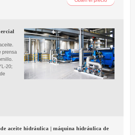
Obtén el precio
ercial
ceite.
e prensa
rnillo.
YL-20;
 de
de aceite hidráulica | máquina hidráulica de