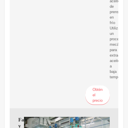
aceite
de
prensa
en
frío
Utiliza
un
proceso
mecánico
para
extraer
aceite
a
baja
temperatur
Obtén
el
precio
Fabricante
y