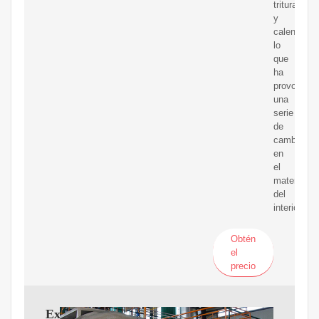
triturarlo
y
calentarlo,
lo
que
ha
provocado
una
serie
de
cambios
en
el
material
del
interior.
Obtén
el
precio
Extractor