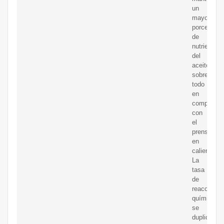
un
mayor
porcentaje
de
nutrientes
del
aceite,
sobre
todo
en
comparaci
con
el
prensado
en
caliente.
La
tasa
de
reacciones
químicas
se
duplica