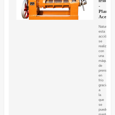
frío
-
Plantas
Aceiter
Naturalmen
esta
acción
se
realiza
con
una
máquina
de
prensado
en
frío
gracias
a
la
que
se
puede
mantener