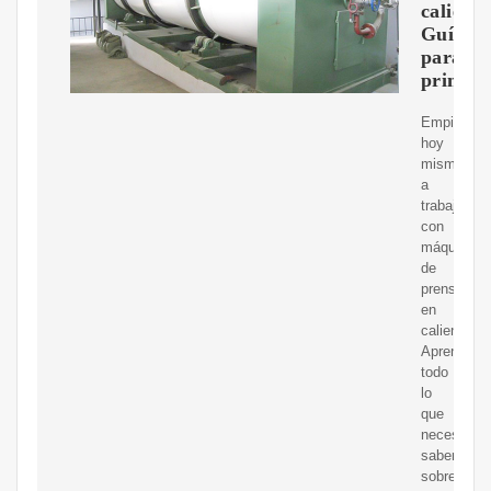
caliente
Guía
para
princip
Empiece
hoy
mismo
a
trabajar
con
máquinas
de
prensado
en
caliente.
Aprenda
todo
lo
que
necesita
saber
sobre