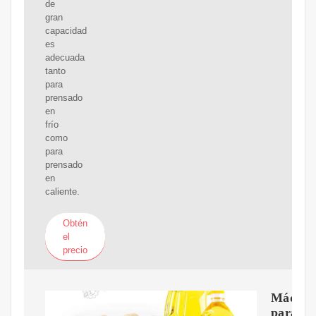
de
gran
capacidad
es
adecuada
tanto
para
prensado
en
frío
como
para
prensado
en
caliente.
Obtén
el
precio
Máquin
para