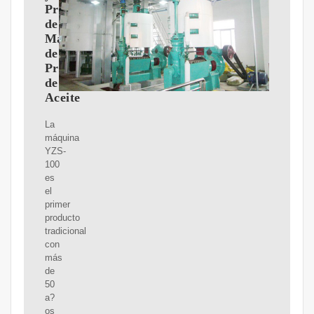
Proveedor
de
Máquinas
de
Prensa
de
Aceite
La
máquina
YZS-
100
es
el
primer
producto
tradicional
con
más
de
50
a?
os