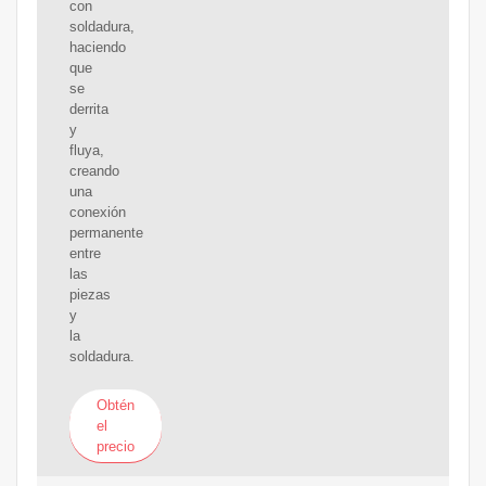
con
soldadura,
haciendo
que
se
derrita
y
fluya,
creando
una
conexión
permanente
entre
las
piezas
y
la
soldadura.
Obtén
el
precio