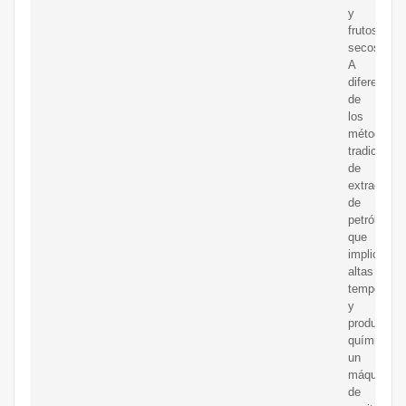
y
frutos
secos.
A
diferencia
de
los
métodos
tradicional
de
extracción
de
petróleo,
que
implican
altas
temperatur
y
productos
químicos,
un
máquina
de