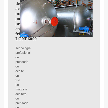
de
aceite
industrial
por
prensado
en
frío
LCNF6000
Tecnología
profesional
de
prensado
de
aceite
en
frío
La
máquina
aceitera
de
prensado
en