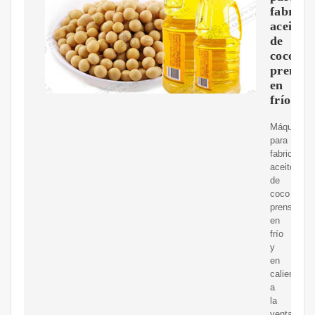
fabrica
aceite
de
coco
prensa
en
frío
Máquina
para
fabricar
aceite
de
coco
prensado
en
frío
y
en
caliente
a
la
venta.