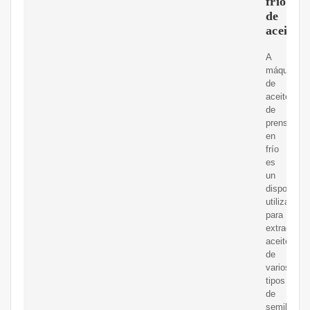
frío
de
aceite
A
máquina
de
aceite
de
prensa
en
frío
es
un
dispositivo
utilizado
para
extraer
aceite
de
varios
tipos
de
semillas