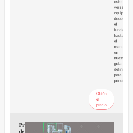
este
versátil
equipo,
desde
el
funcionami
hasta
el
mantenimie
en
nuestra
guía
definitiva
para
principiant
Obtén
el
precio
Prensa
de