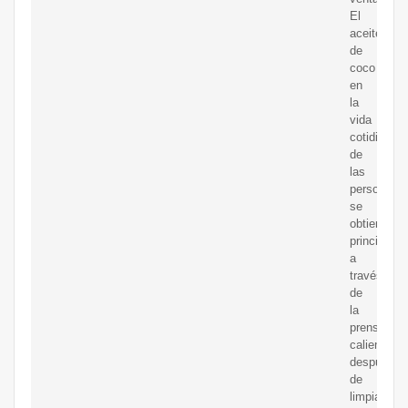
El
aceite
de
coco
en
la
vida
cotidiana
de
las
personas
se
obtiene
principalm
a
través
de
la
prensa
caliente
después
de
limpiarlo,