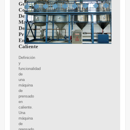
Guía
Completa
De
Máquinas
De
Prensado
En
Caliente
Definición
y
funcionalidad
de
una
máquina
de
prensado
en
caliente.
Una
máquina
de
prensado