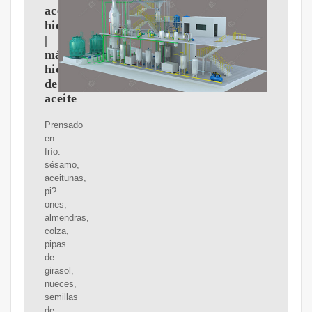
aceite
hidráulica
|
máquina
hidráulica
de
aceite
Prensado
en
frío:
sésamo,
aceitunas,
pi?
ones,
almendras,
colza,
pipas
de
girasol,
nueces,
semillas
de