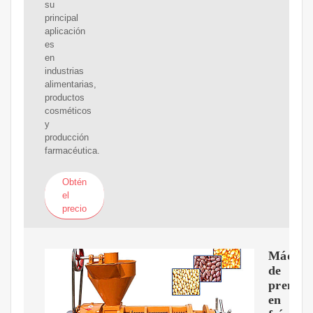
su
principal
aplicación
es
en
industrias
alimentarias,
productos
cosméticos
y
producción
farmacéutica.
Obtén
el
precio
Máquin
de
prensa
en