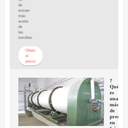
de
extraer
más
aceite
de
las
semillas.
Obtén
el
precio
?
Qué
es
una
máquin
de
prensa
en