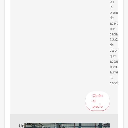
en
la
prensa
de
aceite
por
cada
10oC
de
calor,
que
actúa
para
aumentar
la
cantidad
Obtén
el
precio
Una