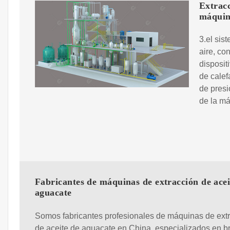
Extracc
máqui
3.el sis
aire, co
disposit
de calef
de presi
de la má
Fabricantes de máquinas de extracción de acei
aguacate
Somos fabricantes profesionales de máquinas de ext
de aceite de aguacate en China, especializados en b