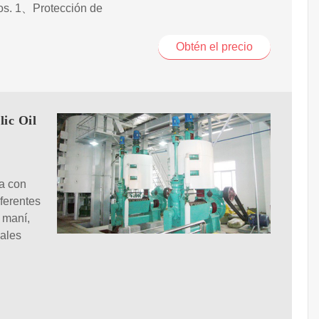
ios. 1、Protección de
Obtén el precio
lic Oil
da con
iferentes
 maní,
iales