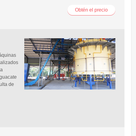
Obtén el precio
áquinas
ializados
la
aguacate
ulta de