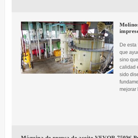
Molino
impresc
De esta
que ayud
sino que
calidad 
sido dis
fundamen
mejorar 
Máquina de prensa de aceite VEVOR 750W P