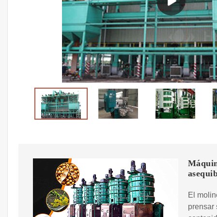
Máquina
asequib
El molin
prensar 