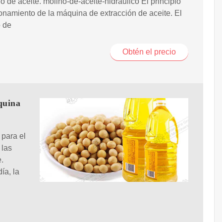
o de aceite. molino-de-aceite-hidráulico El principio
onamiento de la máquina de extracción de aceite. El
o de
Obtén el precio
quina
 para el
 las
e.
ía, la