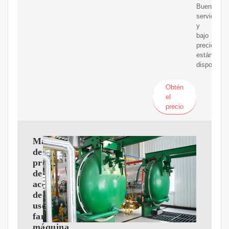
Buen
servicio
y
bajo
precio
están
disponibles
Obtén
el
precio
Máquina
de
prensado
de
aceite
de
uso
familiar,
máquina