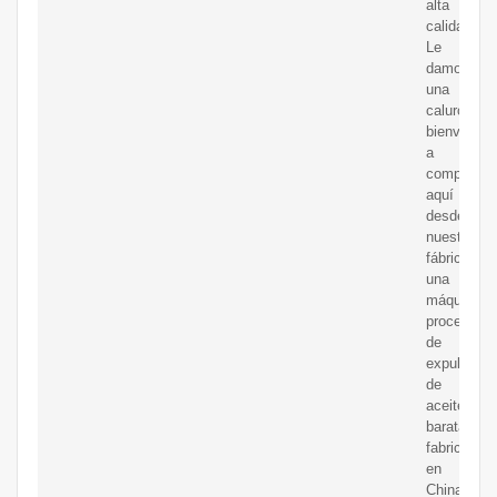
alta
calidad.
Le
damos
una
calurosa
bienvenida
a
comprar
aquí
desde
nuestra
fábrica
una
máquina
procesado
de
expulsor
de
aceite
barata
fabricada
en
China.