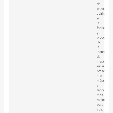
de
proveedor
calificados
en
la
fabricación
y
procesami
de
la
industria
de
maquinaria
estará
presentan
sus
máquinas
y
tecnología
más
recientes
para
vos.