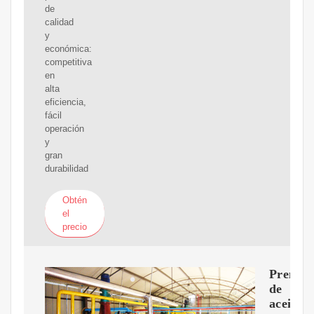
de
calidad
y
económica:
competitiva
en
alta
eficiencia,
fácil
operación
y
gran
durabilidad
Obtén
el
precio
Prensa
de
aceite