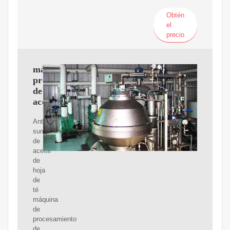
Obtén
el
precio
máquina
procesadora
de
aceite
Antler
suministro
de
aceite
de
hoja
de
té
máquina
de
procesamiento
de