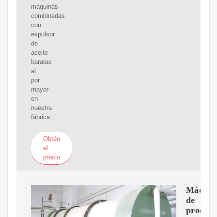
máquinas
combinadas
con
expulsor
de
aceite
baratas
al
por
mayor
en
nuestra
fábrica.
Obtén
el
precio
Máquin
de
procesa