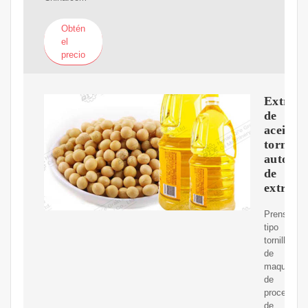
Obtén
el
precio
Extract
de
aceite
tornillo
automát
de
extracc
Prensas
tipo
tornillo
de
maquinaria
de
procesami
de