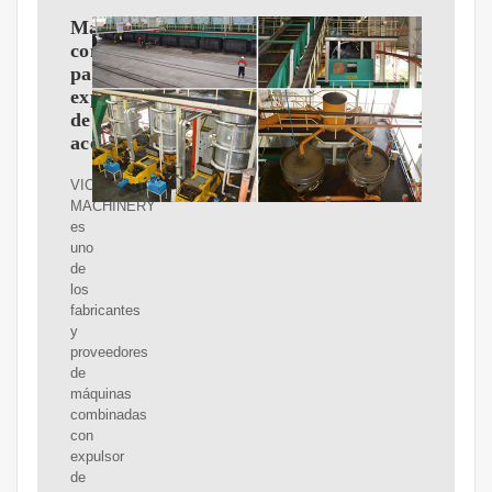
Máquinas
combinadas
para
expulsores
de
aceite
VIC
MACHINERY
es
uno
de
los
fabricantes
y
proveedores
de
máquinas
combinadas
con
expulsor
de