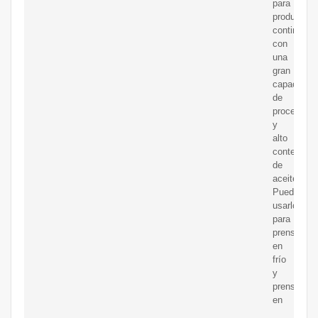
para
producción
continua,
con
una
gran
capacidad
de
procesami
y
alto
contenido
de
aceite.
Puedes
usarlo
para
prensado
en
frío
y
prensado
en