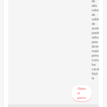
de
alta
velocidad
de
salida
de
aceite.Ad
pueden
utilizarse
para
diversas
materias
primas,
como
los
cacahuete
frijol,
la
Obtén
el
precio