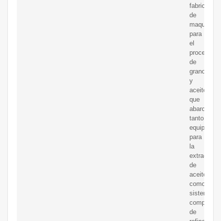
fabricación
de
maquinaria
para
el
procesami
de
granos
y
aceite,
que
abarca
tanto
equipos
para
la
extracción
de
aceite
como
sistemas
completos
de