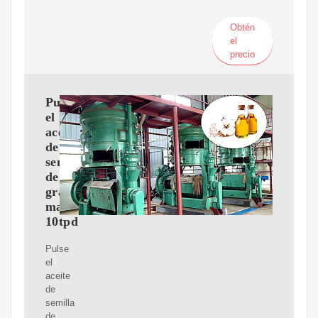
Obtén
el
precio
Pulse
el
aceite
de
semilla
de
grano
maquinaria
10tpd
Pulse
el
aceite
de
semilla
de