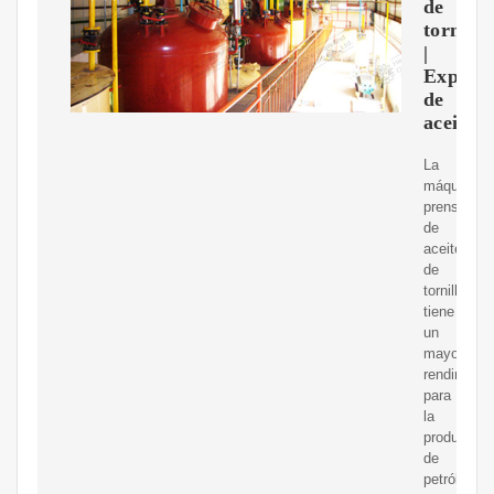
de
tornillo
|
Expuls
de
aceite
La
máquina
prensadora
de
aceite
de
tornillo
tiene
un
mayor
rendimient
para
la
producción
de
petróleo.