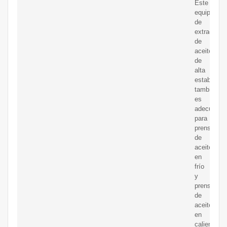
Este
equipo
de
extracción
de
aceite
de
alta
estabilidad
también
es
adecuado
para
prensas
de
aceite
en
frío
y
prensas
de
aceite
en
caliente.