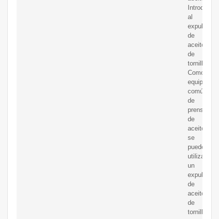
Introducci
al
expulsor
de
aceite
de
tornillo.
Como
equipo
común
de
prensado
de
aceite,
se
puede
utilizar
un
expulsor
de
aceite
de
tornillo