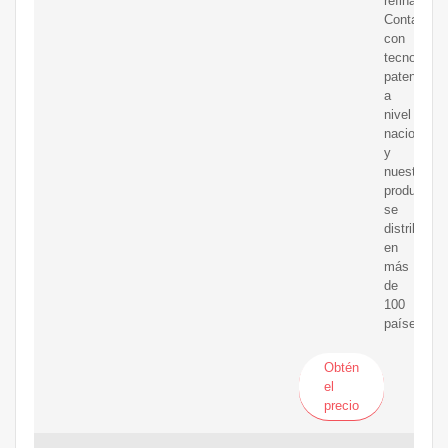
refinación.
Contamos
con
tecnología
patentada
a
nivel
nacional,
y
nuestros
productos
se
distribuyen
en
más
de
100
países.
Obtén
el
precio