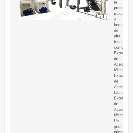
te
proporcion
maquinaria
y
herramient
de
alta
tecnología
como
Extractor
de
Aceite
fábrica,
Extractor
de
Aceite
fábrica
Extractor
de
Aceite
fábrica.
Un
gran
número