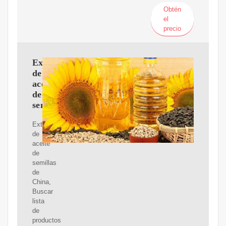
Obtén
el
precio
Extractor
de
aceite
de
semillas
Extractor
de
aceite
de
semillas
de
China,
Buscar
lista
de
productos