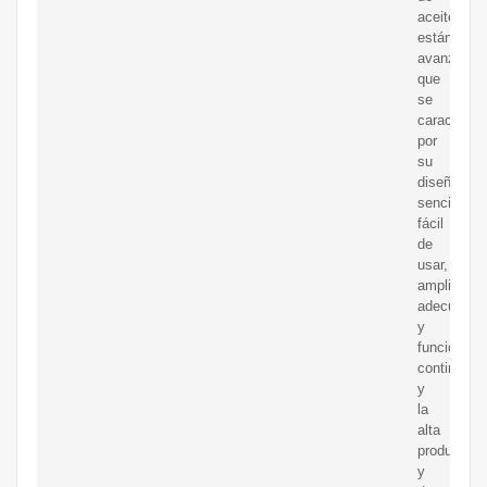
aceite
están
avanzadas
que
se
caracteriza
por
su
diseño
sencillo,
fácil
de
usar,
amplia
adecuació
y
funcionami
continuo;
y
la
alta
productivi
y