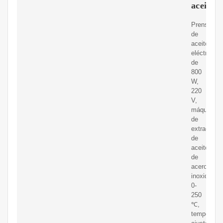
aceite"
Prensa
de
aceite
eléctrica
de
800
W,
220
V,
máquina
de
extracción
de
aceite
de
acero
inoxidable,
0-
250
℃,
temperatur