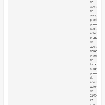
de
aceite
de
oliva,
puede
prensar
aceitunas
enteras,
prensa
de
aceite
doméstica
prensa
de
tornillo
automática
prensa
de
aceite
automática
de
2200
W,
con