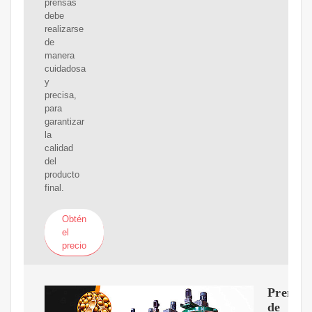
prensas
debe
realizarse
de
manera
cuidadosa
y
precisa,
para
garantizar
la
calidad
del
producto
final.
Obtén
el
precio
Prensas
de