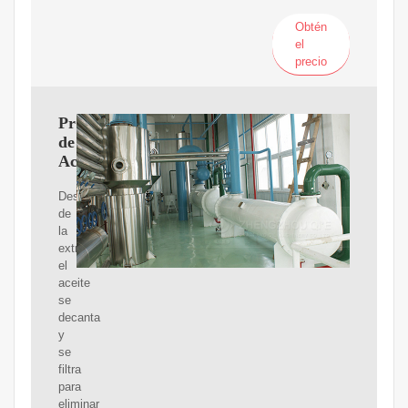
Obtén
el
precio
Prensas
de
Aceite
Después
de
la
extracción,
el
aceite
se
decanta
y
se
filtra
para
eliminar