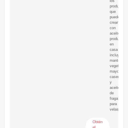
los
productos
que
puedes
crear
con
aceites
producidos
en
casa
incluyen
mantecas
vegetales,
mayonesa
casera,
y
aceites
de
fragancia
para
velas.
Obtén
el