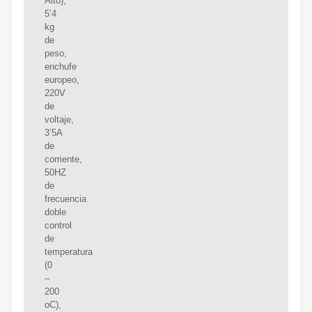
Alto),
5’4
kg
de
peso,
enchufe
europeo,
220V
de
voltaje,
3’5A
de
corriente,
50HZ
de
frecuencia
doble
control
de
temperatura
(0
–
200
oC),