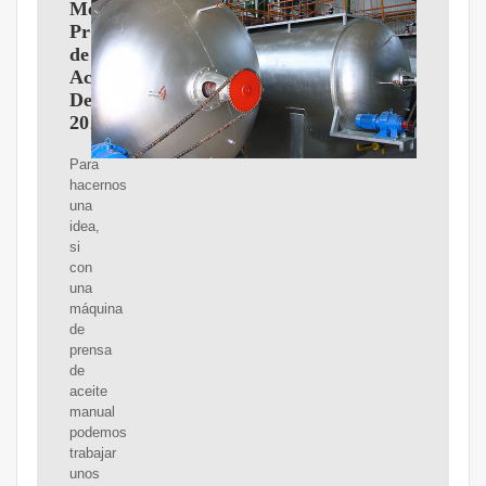
Mejores
Prensas
de
Aceite
De
2025
Para
hacernos
una
idea,
si
con
una
máquina
de
prensa
de
aceite
manual
podemos
trabajar
unos