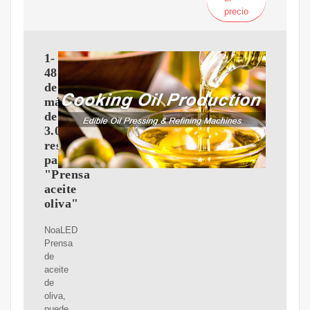
precio
1-
48
de
más
de
3.000
resultados
para
"Prensa
aceite
oliva"
NoaLED
Prensa
de
aceite
de
oliva,
puede