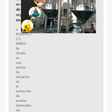
aceite
de
segunda
mano
a
KOMPACT
2.0
600KG
by
Qnubu
es
una
prensa
de
iniciación
en
la
extracción
de
aceites
esenciales
sin