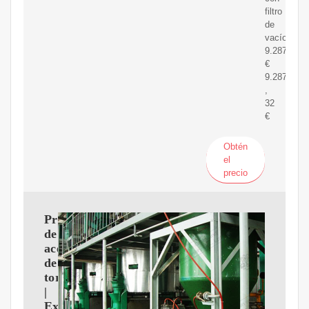
filtro
de
vacío
9.287,32
€
9.287
,
32
€
Obtén
el
precio
Prensa
de
aceite
de
tornillo
|
Expulsor