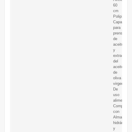
60
cm
Polipropile
Capacheta
para
prensa
de
aceitunas
y
extracción
del
aceite
de
oliva
virgen.
De
uso
alimentario
Compatibl
con
Almazaras
hidráulicas
y