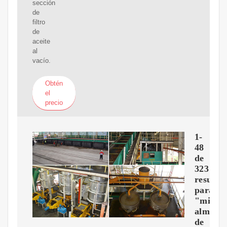
sección
de
filtro
de
aceite
al
vacío.
Obtén
el
precio
1-
48
de
323
resulta
para
"mini
almaza
de