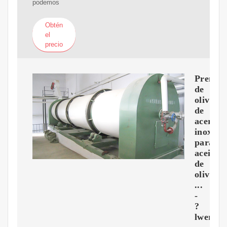
podemos
Obtén
el
precio
Prensas
de
oliva
de
acero
inoxida
para
aceite
de
oliva
...
-
?
lwerk