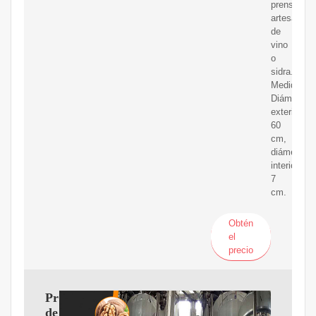
prensas
artesanale
de
vino
o
sidra.
Medidas:
Diámetro
exterior
60
cm,
diámetro
interior
7
cm.
Obtén
el
precio
Prensa
de