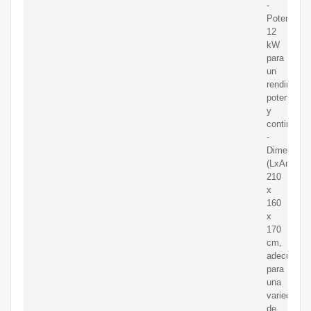
-
Potencia:
12
kW
para
un
rendimient
potente
y
continuo
-
Dimension
(LxAnxAl):
210
x
160
x
170
cm,
adecuadas
para
una
variedad
de