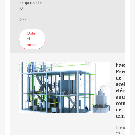
temporizador
(0
–
999
Obtén
el
precio
hzexun
Prensa
de
aceite
eléctric
automát
control
de
temper
Prensado
en