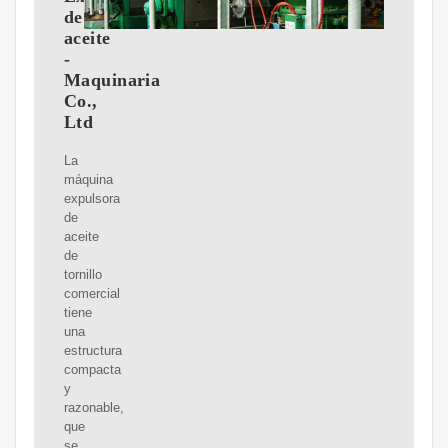
de
aceite
-
Maquinaria
Co.,
Ltd
La
máquina
expulsora
de
aceite
de
tornillo
comercial
tiene
una
estructura
compacta
y
razonable,
que
se