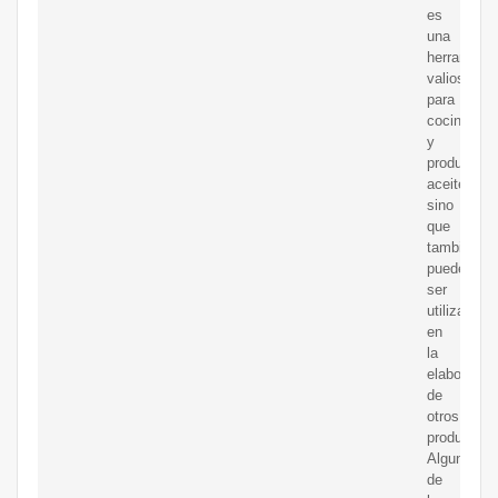
es
una
herramient
valiosa
para
cocinar
y
producir
aceites,
sino
que
también
puede
ser
utilizada
en
la
elaboració
de
otros
productos.
Algunos
de