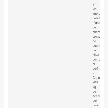
Y
los
impresiona
detalles
técnicos
de
nuestra
prensa
de
aceite
de
oliva
completan
el
perfil:
-
Capacidad
200
kg
de
aceitunas
por
hora