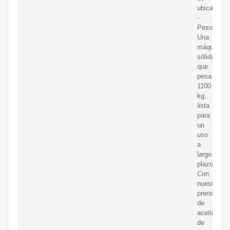
ubicacione
-
Peso:
Una
máquina
sólida
que
pesa
1100
kg,
lista
para
un
uso
a
largo
plazo
Con
nuestra
prensa
de
aceite
de