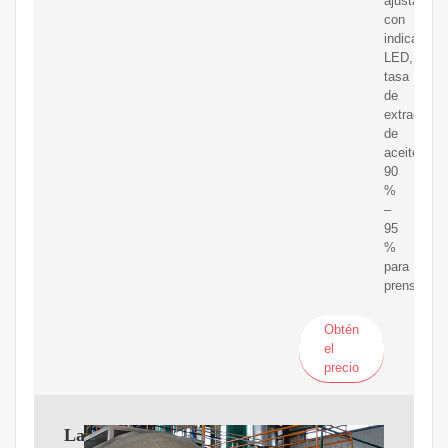
ajustable
con
indicador
LED,
tasa
de
extracción
de
aceite
90
%
–
95
%
para
prensar
Obtén
el
precio
Las