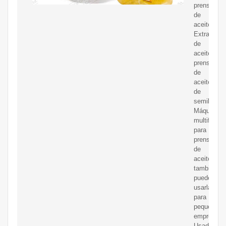
prensado
de
aceite
Extractor
de
aceite,
prensa
de
aceite
de
semillas
Máquina
multifuncio
para
prensas
de
aceite,
también
puede
usarla
para
pequeñas
empresas
Usado