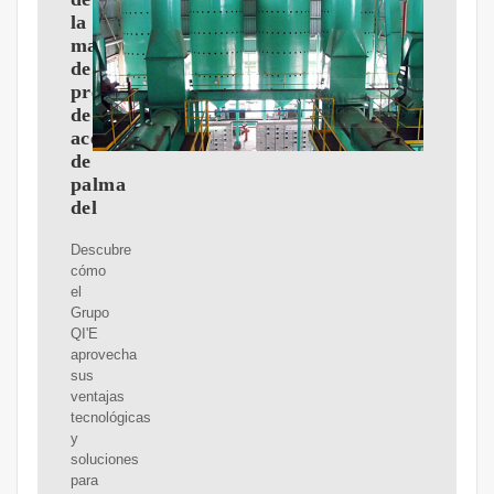
la
maquinaria
de
prensado
de
aceite
de
palma
del
Descubre
cómo
el
Grupo
QI'E
aprovecha
sus
ventajas
tecnológicas
y
soluciones
para