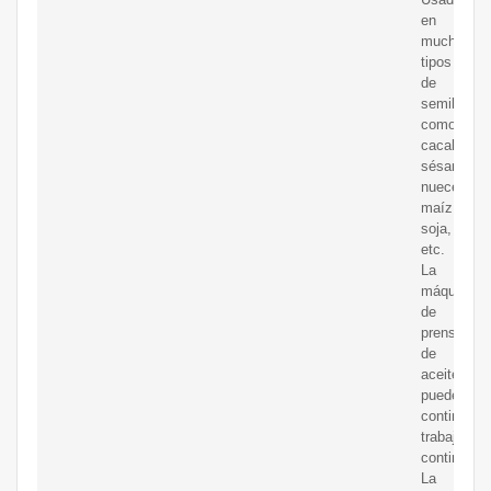
en
muchos
tipos
de
semillas,
como
cacahuete
sésamo,
nueces,
maíz,
soja,
etc.
La
máquina
de
prensa
de
aceite
puede
continuar
trabajo
continuo
La