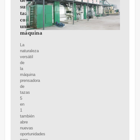
de
sus
tazas
con
una
máquina
La
naturaleza
versátil
de
la
máquina
prensadora
de
tazas
5
en
1
también
abre
nuevas
oportunidades
para