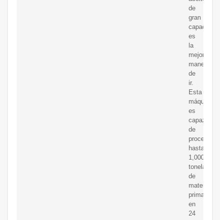
de
gran
capacidad
es
la
mejor
manera
de
ir.
Esta
máquina
es
capaz
de
procesar
hasta
1,000
toneladas
de
materia
prima
en
24