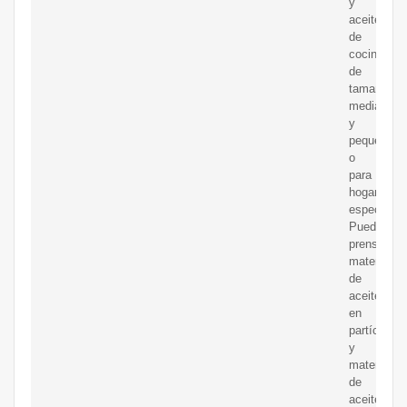
y
aceite
de
cocina
de
tamaño
mediano
y
pequeño
o
para
hogares
especializ
Pueden
prensar
materiales
de
aceite
en
partículas
y
materiales
de
aceite