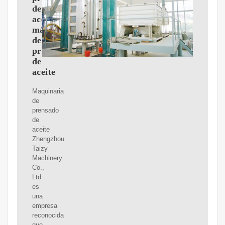
de
aceite:
máquina
de
prensa
de
aceite
Maquinaria
de
prensado
de
aceite
Zhengzhou
Taizy
Machinery
Co.,
Ltd
es
una
empresa
reconocida
que