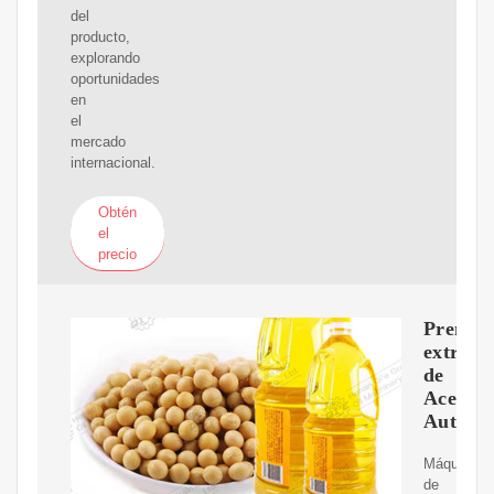
del
producto,
explorando
oportunidades
en
el
mercado
internacional.
Obtén
el
precio
Prensa
extract
de
Aceite
Automá
Máquina
de