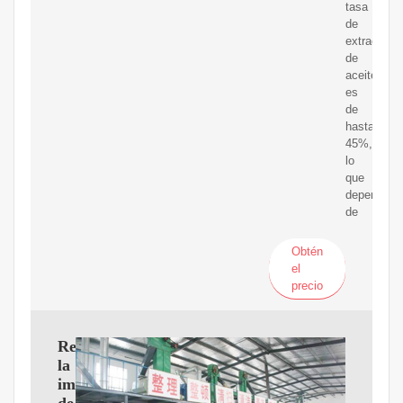
tasa
de
extracción
de
aceite
es
de
hasta
45%,
lo
que
depende
de
Obtén
el
precio
Revolucione
la
impresión