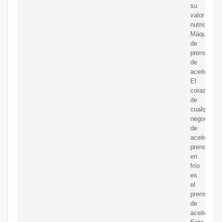
su
valor
nutricional.
Máquina
de
prensa
de
aceite.
El
corazón
de
cualquier
negocio
de
aceite
prensado
en
frío
es
el
prensa
de
aceite.