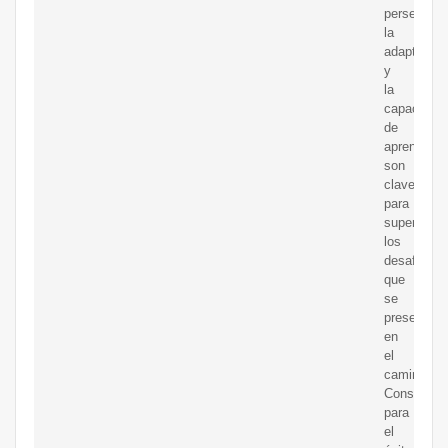
perseveran
la
adaptación
y
la
capacidad
de
aprendizaj
son
claves
para
superar
los
desafíos
que
se
presenten
en
el
camino.
Consejos
para
el