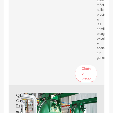
Esta
máquina
aplica
presión
a
las
semillas
oleaginosa
expulsand
el
aceite
sin
generar
Obtén
el
precio
QI'E
Group:
Líder
en