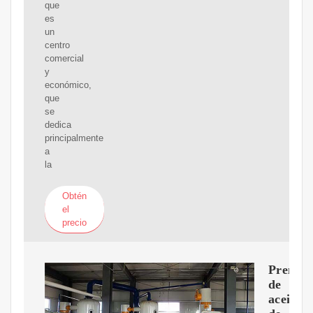
que
es
un
centro
comercial
y
económico,
que
se
dedica
principalmente
a
la
Obtén
el
precio
Prensa
de
aceite