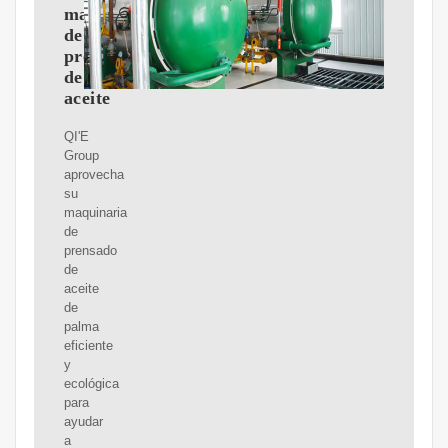
maquinaria
de
prensado
de
aceite
QI'E
Group
aprovecha
su
maquinaria
de
prensado
de
aceite
de
palma
eficiente
y
ecológica
para
ayudar
a