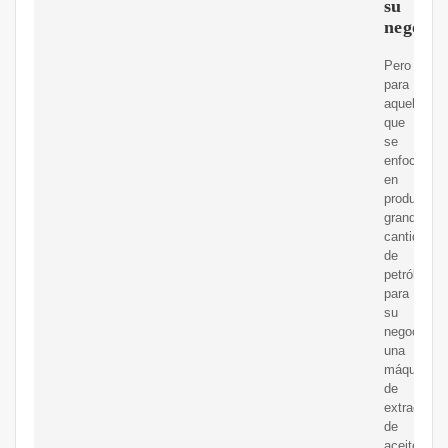
su
negocio
Pero
para
aquellos
que
se
enfocan
en
producir
grandes
cantidades
de
petróleo
para
su
negocio,
una
máquina
de
extracción
de
aceite