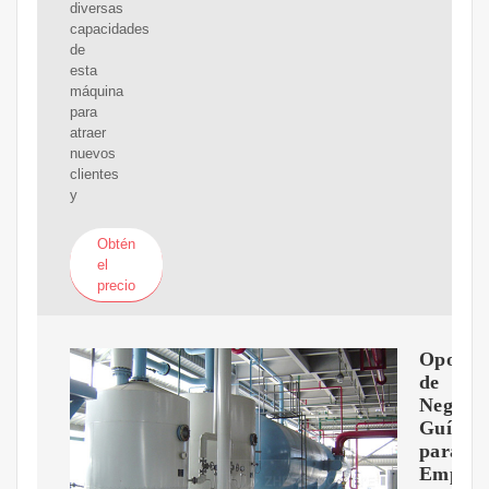
diversas
capacidades
de
esta
máquina
para
atraer
nuevos
clientes
y
Obtén
el
precio
Oportu
de
Negocio
Guía
para
Empren