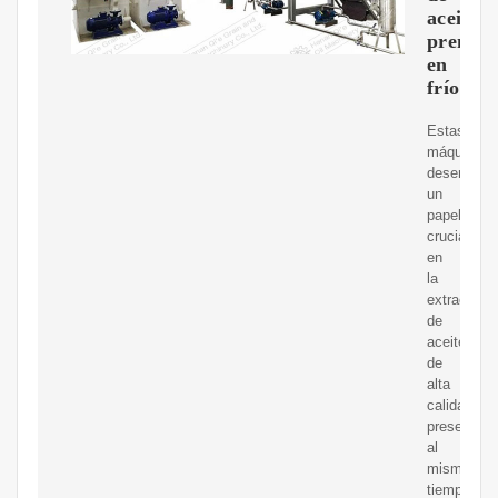
aceite
prensa
en
frío?
Estas
máquinas
desempeñ
un
papel
crucial
en
la
extracción
de
aceite
de
alta
calidad
preservan
al
mismo
tiempo