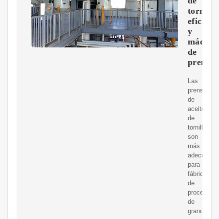
de
tornillo
eficient
y
máquin
de
prensa
Las
prensas
de
aceite
de
tornillo
son
más
adecuadas
para
fábricas
de
procesami
de
granos