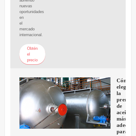
abriendo
nuevas
oportunidades
en
el
mercado
internacional.
Obtén
el
precio
Cómo
elegir
la
prensa
de
aceite
más
adecua
para