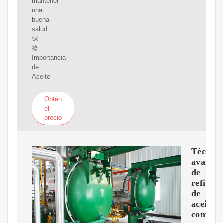
mantener
una
buena
salud.
馃
搶
Importancia
de
Aceite
Obtén
el
precio
Técnica
avanza
de
refinac
de
aceites
comesti