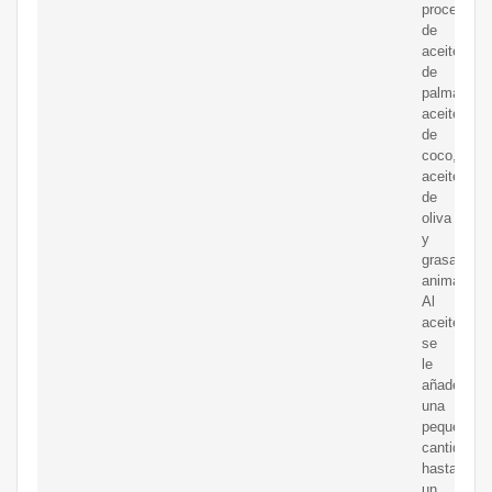
procesami
de
aceite
de
palma,
aceite
de
coco,
aceite
de
oliva
y
grasas
animales.
Al
aceite
se
le
añade
una
pequeña
cantidad,
hasta
un