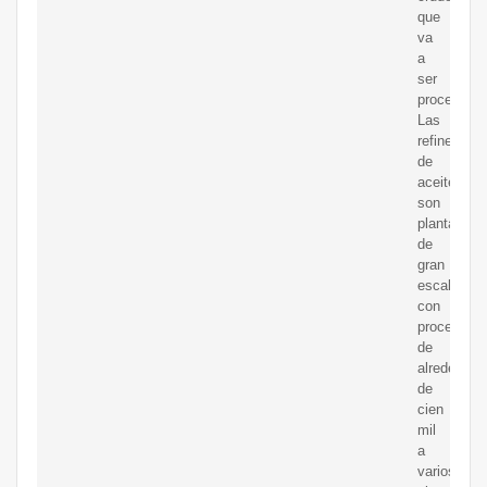
que
va
a
ser
procesado.
Las
refinerías
de
aceite
son
plantas
de
gran
escala
con
procedimie
de
alrededor
de
cien
mil
a
varios