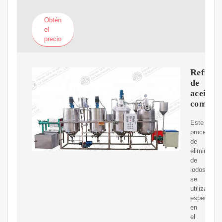
Obtén
el
precio
Refina
de
aceites
comesti
Este
procedimie
de
eliminació
de
lodos
se
utiliza
especialm
en
el