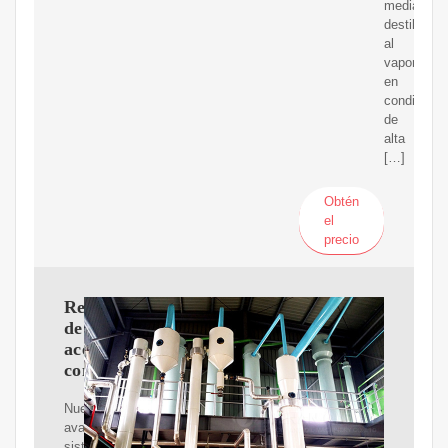
mediante
destilación
al
vapor
en
condicione
de
alta
[…]
Obtén
el
precio
Refinación
de
aceite
comestible
Nuestros
avanzados
sistemas