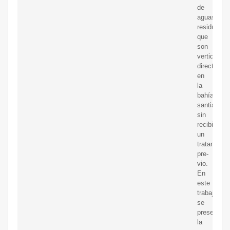
de
aguas
residuales
que
son
vertidas
directamen
en
la
bahía
santiaguer
sin
recibir
un
tratamient
pre-
vio.
En
este
trabajo
se
presenta
la