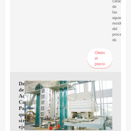
caracteriz
de
las
aguas
residuales
del
proceso
de
Obtén
el
precio
Definición
de
Aceites
Comestibles:
Para
que
sirve,
ejemplos