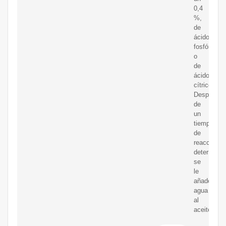
0,4
%,
de
ácido
fosfórico
o
de
ácido
cítrico.
Después
de
un
tiempo
de
reacción
determinad
se
le
añade
agua
al
aceite.