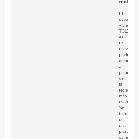
molien
El
separador
vibratorio
TQLZ
es
un
nuevo
producto
creado
a
partir
de
la
tecnología
más
avanzada.
Se
trata
de
una
pieza
común