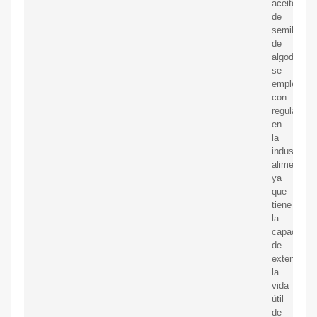
aceite
de
semilla
de
algodón
se
emplea
con
regularidad
en
la
industria
alimentaria
ya
que
tiene
la
capacidad
de
extender
la
vida
útil
de