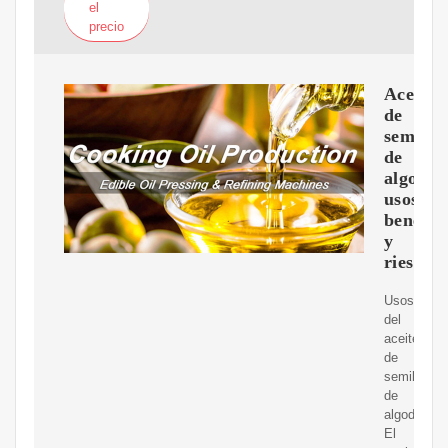
el
precio
Aceite
de
semilla
de
algodón
usos,
benefic
y
riesgos
Usos
del
aceite
de
semilla
de
algodón.
El