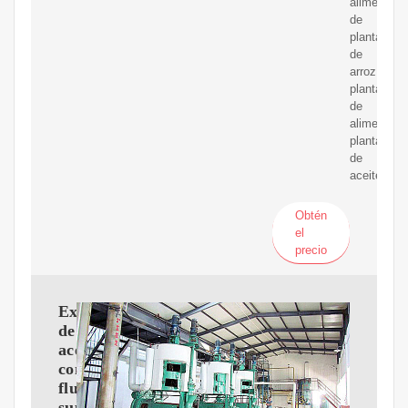
alimentaci
de
planta
de
arroz,
plantas
de
alimentaci
plantas
de
aceite
Obtén
el
precio
Extracción
de
aceites
con
fluidos
supercríticos