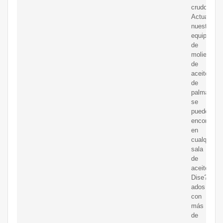
crudo.
Actualmen
nuestro
equipo
de
molienda
de
aceite
de
palma
se
puede
encontrar
en
cualquier
sala
de
aceite.
Dise?
ados
con
más
de