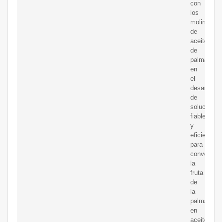
con
los
molinos
de
aceite
de
palma
en
el
desarrollo
de
soluciones
fiables
y
eficientes
para
convertir
la
fruta
de
la
palma
en
aceite