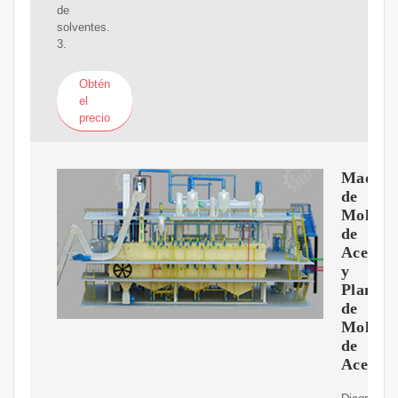
de
solventes.
3.
Obtén
el
precio
Maquin
de
Molien
de
Aceite
y
Planta
de
Molien
de
Aceite