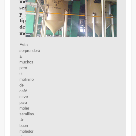
moler
semillas
y
tipos
de
molinillo
Esto
sorprenderá
a
muchos,
pero
el
molinillo
de
café
sirve
para
moler
semillas.
Un
buen
moledor