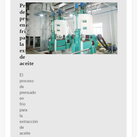
Proceso
de
prensado
en
frío
para
la
extracción
de
aceite
El
proceso
de
prensado
en
frío
para
la
extracción
de
aceite