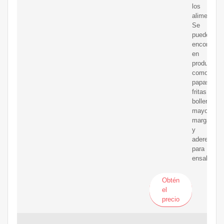
los
alimentos.
Se
puede
encontrar
en
productos
como
papas
fritas,
bollería,
mayonesa,
margarina
y
aderezos
para
ensaladas.
Obtén
el
precio