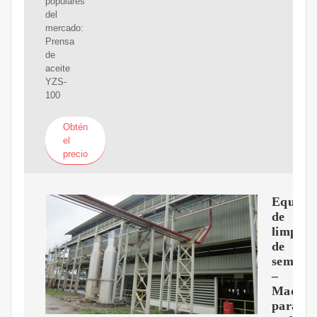
populares
del
mercado:
Prensa
de
aceite
YZS-
100
Obtén
el
precio
Equipo
de
limpiez
de
semilla
–
Maquin
para