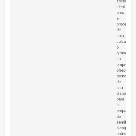
socio
ideal
para
el
procesami
de
soja,
colza
o
girasol.
La
empresa
ofrece
tecnología
de
alta
disponibili
para
la
preparació
de
semillas
oleaginosa
antes