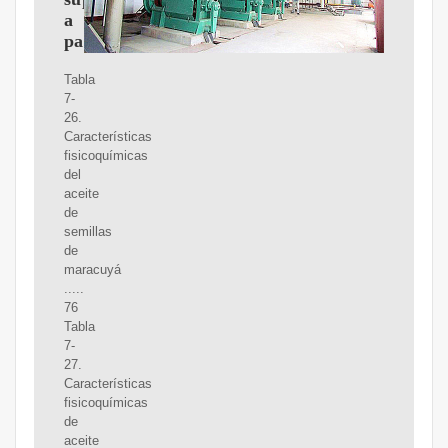
a
partir
Tabla
7-
26.
Características
fisicoquímicas
del
aceite
de
semillas
de
maracuyá
.....
76
Tabla
7-
27.
Características
fisicoquímicas
de
aceite