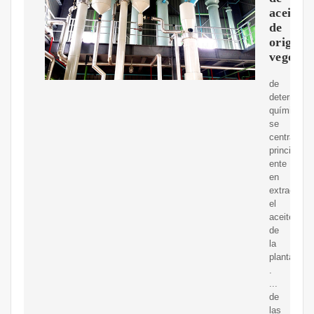
aceites
de
origen
vegetal
de
determinar
químicame
se
centra
principalm
ente
en
extraer
el
aceite
de
la
planta
.
...
de
las