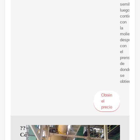
semillas,
luego
continúa
con
la
molienda,
después
con
el
prensado,
de
donde
se
obtienen
Obtén
el
precio
??
Cómo