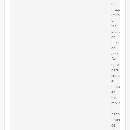
de
maquinaria
utilizada
en
las
plantas
de
molienda
de
aceite.
Se
emplea
para
limpiar
el
material
en
los
molinos
de
harina,
trabajos
de