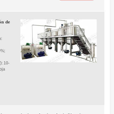
ón de
o:
9%;
): 10-
oja