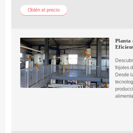
Obtén el precio
Planta 
Eficien
Descubre
frijoles
Desde la
tecnolog
producci
alimenta