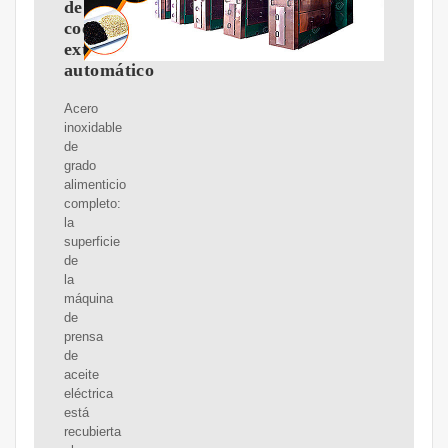
de
cocina,
extractor
automático
Acero
inoxidable
de
grado
alimenticio
completo:
la
superficie
de
la
máquina
de
prensa
de
aceite
eléctrica
está
recubierta