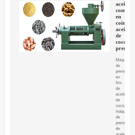
aceite
comesti
en
coimbat
aceite
de
coco
prensa
Máquina
de
prensado
en
frío
de
aceite
de
coco,
máquina
de
prensado
de
aceite