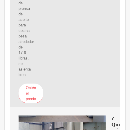
de
prensa
de
aceite
para
cocina
pesa
alrededor
de
17.6
libras,
se
asienta
bien.
Obtén
el
precio
?
Qué