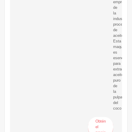
empresas
de
la
industria
procesado
de
aceite.
Esta
maquinaria
es
esencial
para
extraer
aceite
puro
de
la
pulpa
del
coco
Obtén
el