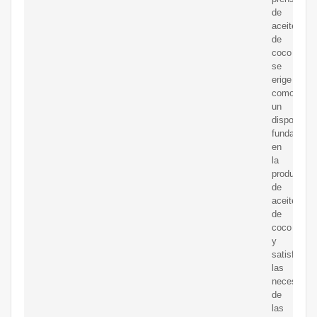
de
aceite
de
coco
se
erige
como
un
dispositivo
fundament
en
la
producción
de
aceite
de
coco
y
satisface
las
necesidad
de
las