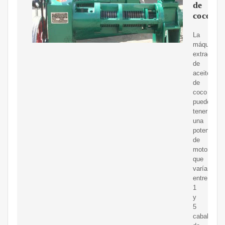
de
coco
La
máquina
extractora
de
aceite
de
coco
puede
tener
una
potencia
de
motor
que
varía
entre
1
y
5
caballos