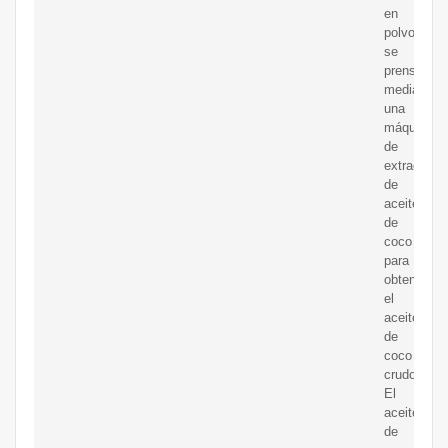
en
polvo)
se
prensa
mediante
una
máquina
de
extracción
de
aceite
de
coco
para
obtener
el
aceite
de
coco
crudo.
El
aceite
de