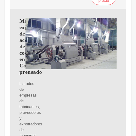
precio
Máquina
expulsora
de
aceite
de
coco
en
Coimbatore
prensado
Listados
de
empresas
de
fabricantes,
proveedores
y
exportadores
de
máquinas