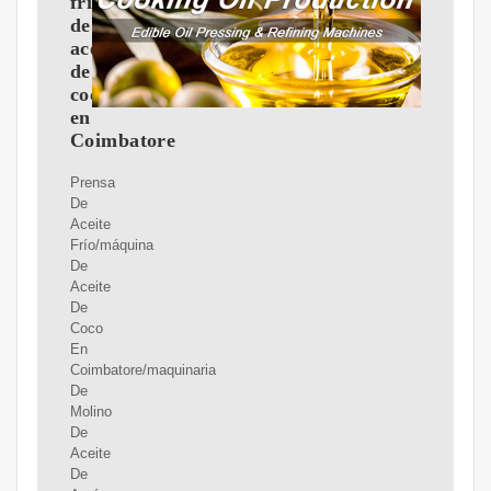
frío/máquina
de
aceite
de
coco
en
Coimbatore
Prensa
De
Aceite
Frío/máquina
De
Aceite
De
Coco
En
Coimbatore/maquinaria
De
Molino
De
Aceite
De