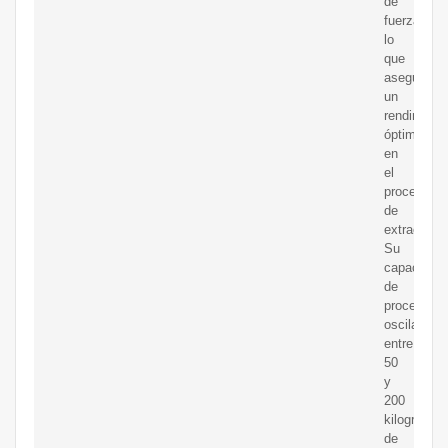
de
fuerza,
lo
que
asegura
un
rendimient
óptimo
en
el
proceso
de
extracción.
Su
capacidad
de
procesami
oscila
entre
50
y
200
kilogramos
de