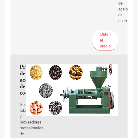
de
aceite
de
coco.
Obtén
el
precio
Prensa
de
aceite
de
coco
Somos
fabricantes
y
proveedores
profesionales
de