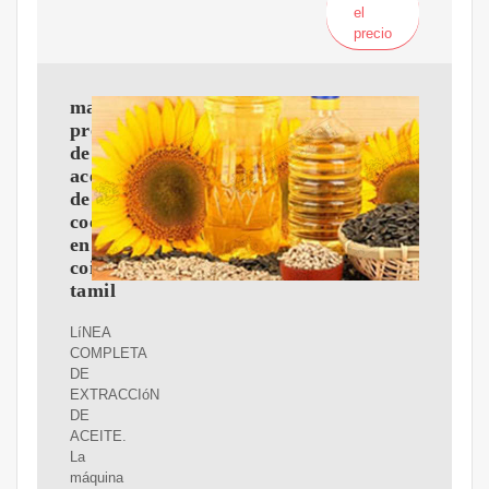
el
precio
maquina
procesadora
de
aceite
de
coco
en
coimbatore
tamil
LíNEA
COMPLETA
DE
EXTRACCIóN
DE
ACEITE.
La
máquina