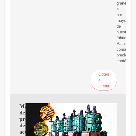
granel
al
por
mayor
de
nuestra
fábrica.
Para
consultar
precios,
contácteno
Obtén
el
precio
Máquina
de
prensa
de
aceite