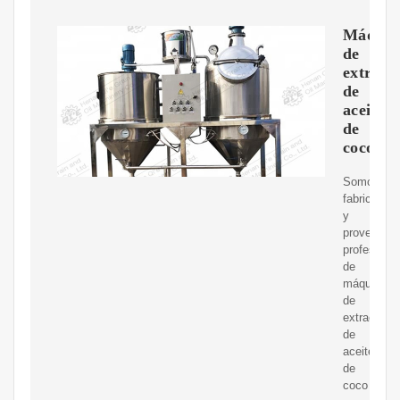
Máquin
de
extracc
de
aceite
de
coco
Somos
fabricantes
y
proveedor
profesiona
de
máquinas
de
extracción
de
aceite
de
coco