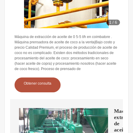
1
/
6
Máquina de extracción de aceite de 0 5-5 t/h en coimbatore .
Máquina prensadora de aceite de coco a la venta|Bajo costo y
precio Calidad Premium, el proceso de producción de aceite de
coco no es complicado. Existen dos métodos tradicionales de
procesamiento del aceite de coco: procesamiento en seco
(hacer aceite de copra) y procesamiento nosotros (hacer aceite
de coco fresco). Proceso de prensado de
Obtener consulta
Maquin
extract
de
aceite