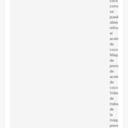
coco
comestible
se
puede
obtener
refinando
el
aceite
de
coco.
Máquina
de
prensa
de
aceite
de
coco
Video
de
trabajo
de
la
máquina
prensadora