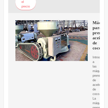
el
precio
Máquin
para
prensar
aceite
de
coco
Introducci
a
las
máquinas
prensador
de
aceite
de
coco.
La
máquina
prensadora