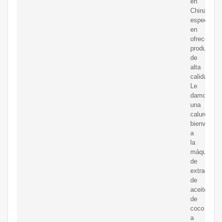
en
China,
especializ
en
ofrecer
productos
de
alta
calidad.
Le
damos
una
calurosa
bienvenida
a
la
máquina
de
extracción
de
aceite
de
coco
a