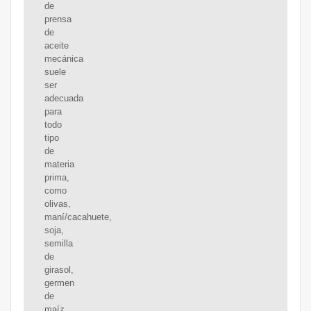
de
prensa
de
aceite
mecánica
suele
ser
adecuada
para
todo
tipo
de
materia
prima,
como
olivas,
maní/cacahuete,
soja,
semilla
de
girasol,
germen
de
maíz,