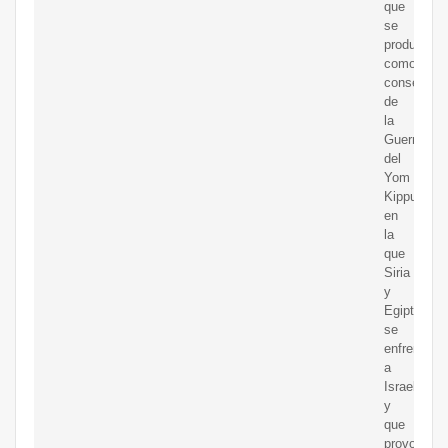
que
se
produjo
como
consecuen
de
la
Guerra
del
Yom
Kippur
en
la
que
Siria
y
Egipto
se
enfrentaro
a
Israel
y
que
provocó