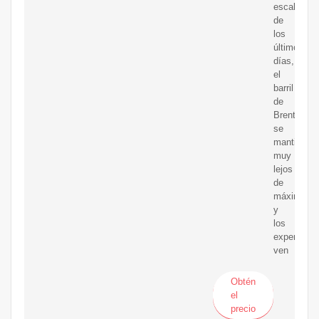
escalada
de
los
últimos
días,
el
barril
de
Brent
se
mantiene
muy
lejos
de
máximos
y
los
expertos
ven
Obtén
el
precio