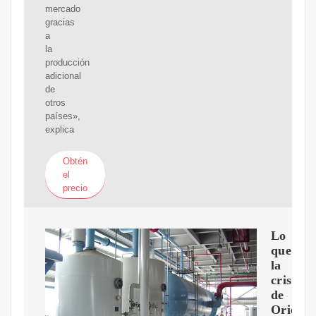
mercado
gracias
a
la
producción
adicional
de
otros
países»,
explica
Obtén
el
precio
Lo
que
la
crisis
de
Oriente