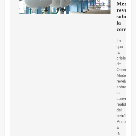
Medio
revela
sobre
la
convuls
Lo
que
la
crisis
de
Oriente
Medio
revela
sobre
la
convulsa
realidad
del
petróleo
Pese
a
la