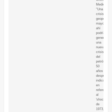
Medio.
"Una
crisis
geopolítica
mayor
ahí
podría
generar
una
nueva
crisis
del
petróleo,
50
años
después",
indicó
en
referencia
al
'shock'
de
1973,