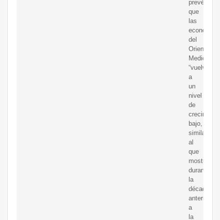
prevé
que
las
economías
del
Oriente
Medio
“vuelvan
a
un
nivel
de
crecimient
bajo,
similar
al
que
mostraron
durante
la
década
anterior
a
la