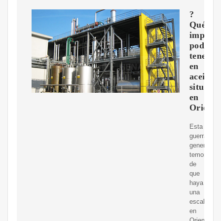
?
Qué
impact
podría
tener
en
aceite
situaci
en
Oriente
Esta
guerra
genera
temores
de
que
haya
una
escalada
en
Oriente