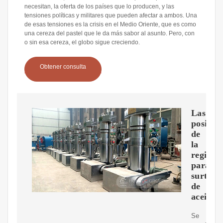
necesitan, la oferta de los países que lo producen, y las
tensiones políticas y militares que pueden afectar a ambos. Una
de esas tensiones es la crisis en el Medio Oriente, que es como
una cereza del pastel que le da más sabor al asunto. Pero, con
o sin esa cereza, el globo sigue creciendo.
Obtener consulta
Las
posibil
de
la
región
para
surtirse
de
aceite
Se