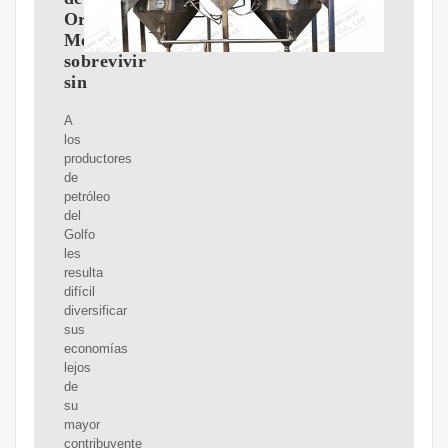
Oriente
Medio
sobrevivir
sin
A
los
productores
de
petróleo
del
Golfo
les
resulta
difícil
diversificar
sus
economías
lejos
de
su
mayor
contribuyente