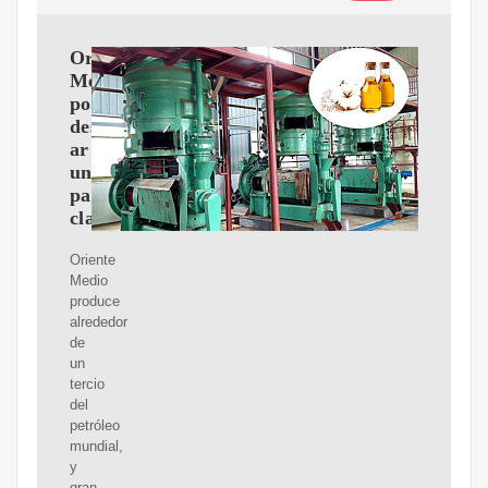
Oriente
Medio
podría
desempe?
ar
un
papel
clave
Oriente
Medio
produce
alrededor
de
un
tercio
del
petróleo
mundial,
y
gran