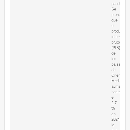
pandemia.
Se
pronostica
que
el
producto
interno
bruto
(PIB)
de
los
países
del
Oriente
Medio
aumentará
hasta
el
2,7
%
en
2024,
lo