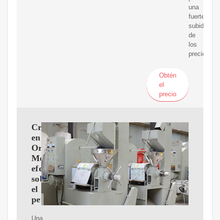
una
fuerte
subida
de
los
precios.
Obtén
el
precio
Crisis
en
Oriente
Medio:
efectos
sobre
el
petróleo
Una