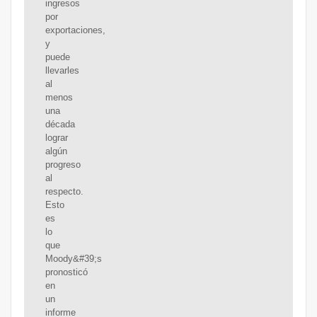
ingresos
por
exportaciones,
y
puede
llevarles
al
menos
una
década
lograr
algún
progreso
al
respecto.
Esto
es
lo
que
Moody&#39;s
pronosticó
en
un
informe