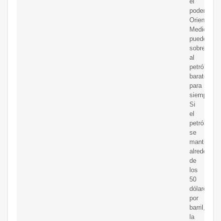
el
poderoso
Oriente
Medio
puede
sobrevivir
al
petróleo
barato
para
siempre.
Si
el
petróleo
se
mantiene
alrededor
de
los
50
dólares
por
barril,
la