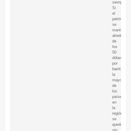
siempre.
Si
el
petróleo
se
mantiene
alrededor
de
los
50
dólares
por
barril,
la
mayoría
de
los
países
en
la
región
se
quedará
sin