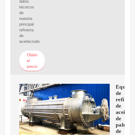
datos
técnicos
de
nuestra
principal
refinería
de
aceitecrudo.
Obtén
el
precio
Equipo
de
refinerí
de
aceite
de
palma
de