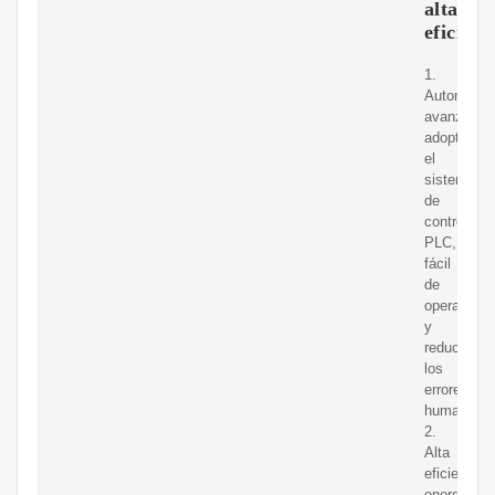
alta
eficienc
1.
Automatiz
avanzada:
adopta
el
sistema
de
control
PLC,
fácil
de
operar
y
reduce
los
errores
humanos.
2.
Alta
eficiencia
energética: