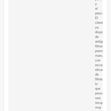
y
el
pescado.
El
cliente
ya
disponía
de
antiguos
filtros
prensa
manuales
con
escasa
eficacia
de
filtración,
lo
que
provocaba
una
recuperaci
muy