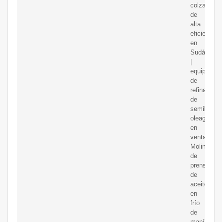
colza
de
alta
eficiencia
en
Sudáfrica
|
equipo
de
refinación
de
semillas
oleaginosa
en
venta.
Molino
de
prensa
de
aceite
en
frío
de
maní