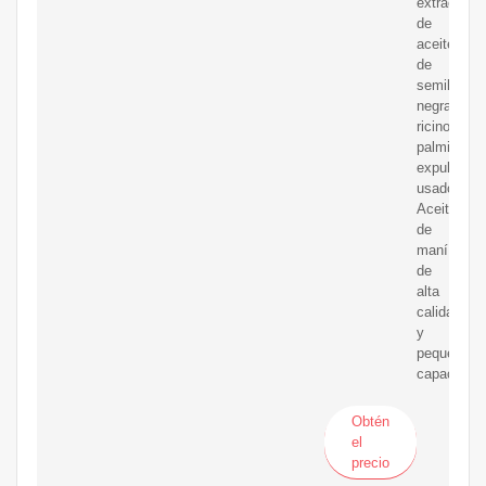
extracción
de
aceite
de
semilla
negra,
ricino,
palmiste,
expulsor
usado.
Aceite
de
maní
de
alta
calidad
y
pequeña
capacidad.
Obtén
el
precio