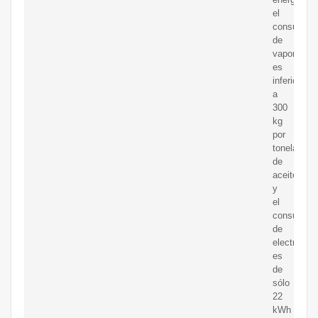
el
consumo
de
vapor
es
inferior
a
300
kg
por
tonelada
de
aceite,
y
el
consumo
de
electricida
es
de
sólo
22
kWh