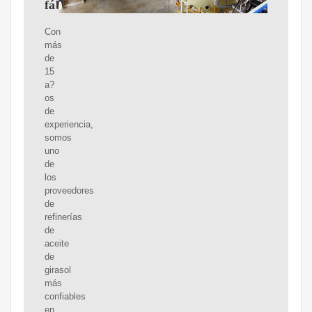
fábrica
Con
más
de
15
a?
os
de
experiencia,
somos
uno
de
los
proveedores
de
refinerías
de
aceite
de
girasol
más
confiables
en