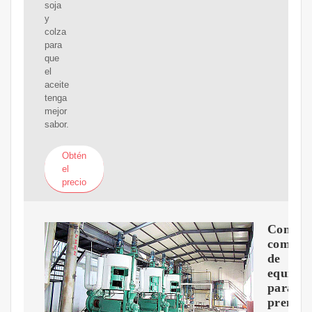
soja
y
colza
para
que
el
aceite
tenga
mejor
sabor.
Obtén
el
precio
Conjun
comple
de
equipos
para
prensar