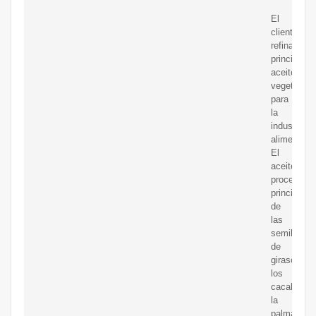
El
cliente
refina
principalm
aceite
vegetal
para
la
industria
alimentaria
El
aceite
procede
principalm
de
las
semillas
de
girasol,
los
cacahuate
la
palma