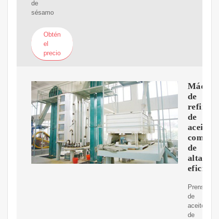
de
sésamo
Obtén
el
precio
Máquin
de
refinerí
de
aceite
comesti
de
alta
eficienc
Prensa
de
aceite
de