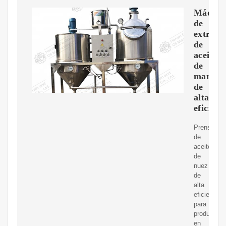
Máquin
de
extracc
de
aceite
de
maní
de
alta
eficienc
Prensa
de
aceite
de
nuez
de
alta
eficiencia
para
producción
en