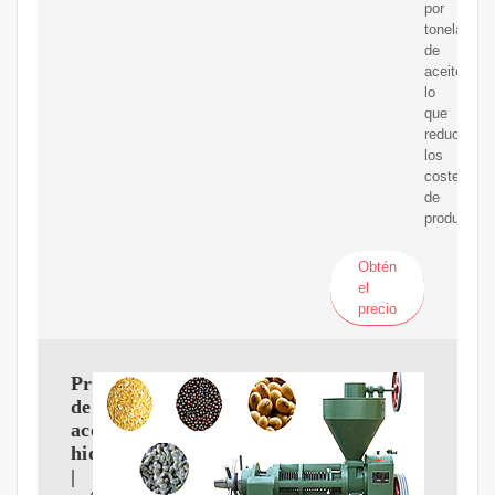
por
tonelada
de
aceite,
lo
que
reduce
los
costes
de
producción
Obtén
el
precio
Prensa
de
aceite
hidráulica
|