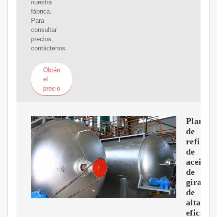
nuestra
fábrica.
Para
consultar
precios,
contáctenos.
Obtén
el
precio
Planta
de
refinerí
de
aceite
de
girasol
de
alta
eficienc