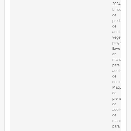
2024.
Línea
de
producción
de
aceite
vegetal,
proyecto
llave
en
mano
para
aceite
de
cocina.
Máquina
de
prensado
de
aceite
de
maní
para