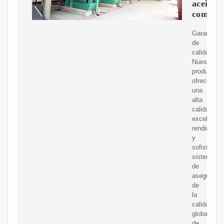
aceite
comesti
Garantía
de
calidad
Nuestros
productos
ofrecen
una
alta
calidad,
excelente
rendimient
y
sofisticado
sistema
de
asegurami
de
la
calidad
global
de