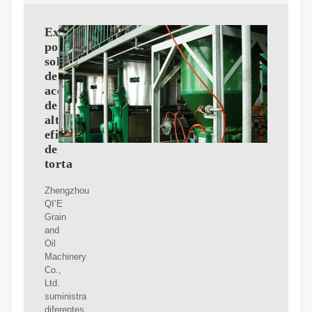
Extracción
por
solvente
de
aceite
de
alta
eficiencia
de
torta
Zhengzhou
QI’E
Grain
and
Oil
Machinery
Co.,
Ltd.
suministra
diferentes