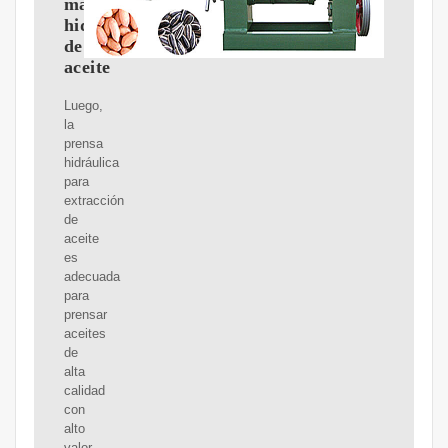
máquina
hidráulica
de
aceite
Luego,
la
prensa
hidráulica
para
extracción
de
aceite
es
adecuada
para
prensar
aceites
de
alta
calidad
con
alto
valor