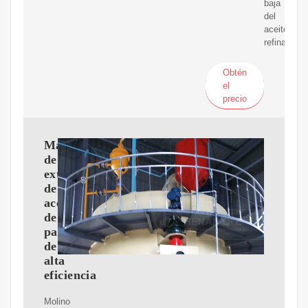
baja
del
aceite
refinado.
Obtén
el
precio
Máquina
de
extracción
de
aceite
de
palma
de
alta
eficiencia
Molino