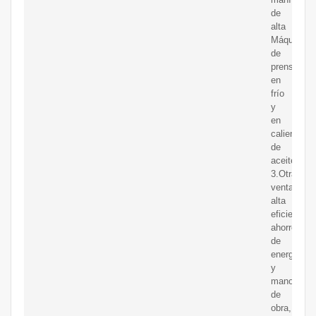
de
alta
Máquina
de
prensado
en
frío
y
en
caliente
de
aceite.
3.Otras
ventajas:
alta
eficiencia,
ahorro
de
energía
y
mano
de
obra,