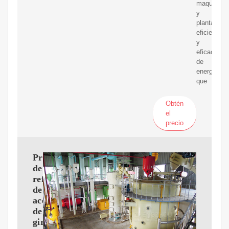
maquinaria
y
plantas
eficientes
y
eficaces
de
energía
que
Obtén
el
precio
Proveedores
de
refinería
de
aceite
de
girasol,