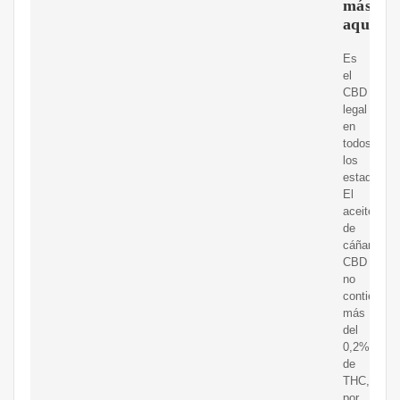
más
aquí
Es
el
CBD
legal
en
todos
los
estados?
El
aceite
de
cáñamo
CBD
no
contiene
más
del
0,2%
de
THC,
por