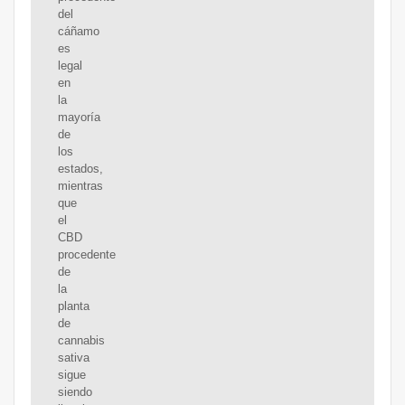
del
cáñamo
es
legal
en
la
mayoría
de
los
estados,
mientras
que
el
CBD
procedente
de
la
planta
de
cannabis
sativa
sigue
siendo