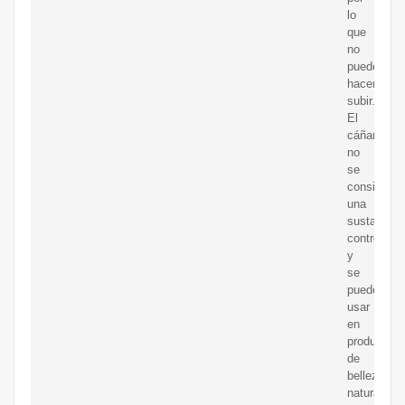
lo
que
no
puede
hacerte
subir.
El
cáñamo
no
se
considera
una
sustancia
controlada
y
se
puede
usar
en
productos
de
belleza
natural