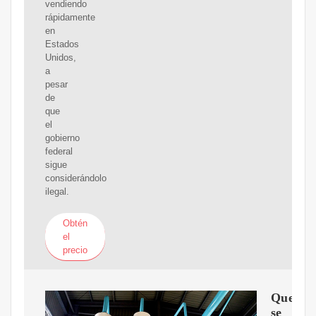
vendiendo
rápidamente
en
Estados
Unidos,
a
pesar
de
que
el
gobierno
federal
sigue
considerándolo
ilegal.
Obtén
el
precio
Que
se