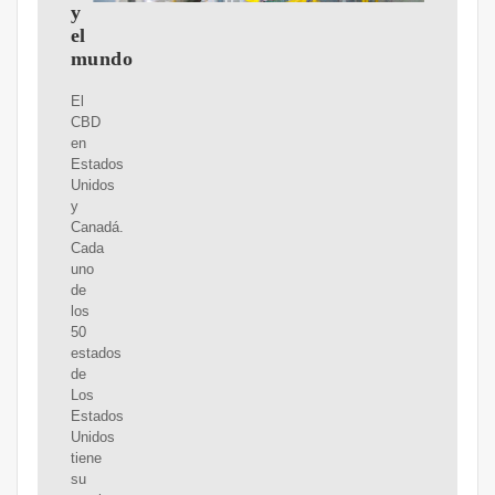
y
el
mundo
El
CBD
en
Estados
Unidos
y
Canadá.
Cada
uno
de
los
50
estados
de
Los
Estados
Unidos
tiene
su