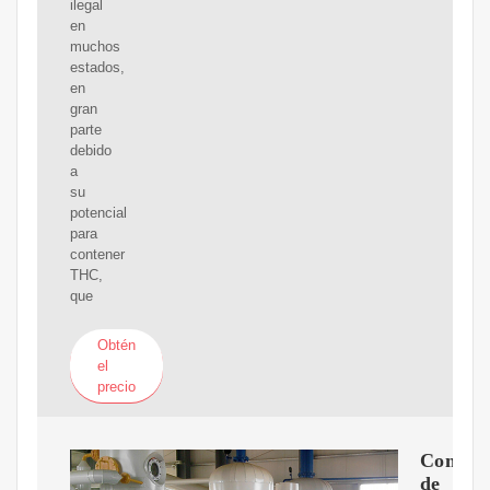
ilegal
en
muchos
estados,
en
gran
parte
debido
a
su
potencial
para
contener
THC,
que
Obtén
el
precio
Comerci
de