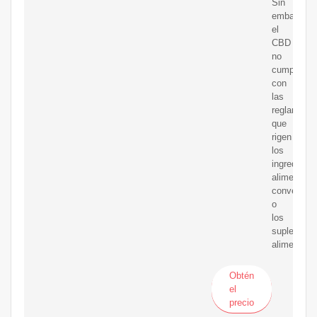
Sin
embargo,
el
CBD
no
cumple
con
las
reglamenta
que
rigen
los
ingredient
alimenticio
convencio
o
los
suplement
alimenticio
Obtén
el
precio