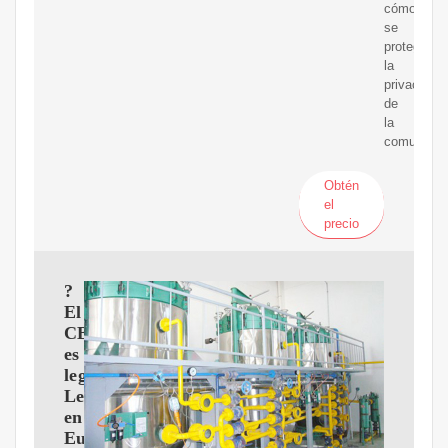
cómo
se
protege
la
privacidad
de
la
comunicac
Obtén
el
precio
?
El
CBD
es
legal?
Legislación
en
Europa