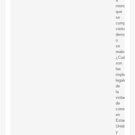
a
menos
que
se
cumplan
ciertas
demandas
o
se
realice
¿Cuáles
son
las
implicacio
legales
de
la
violación
de
correspond
en
Estados
Unidos
y