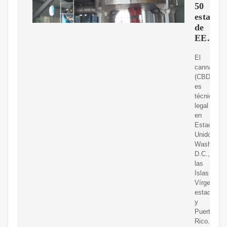
50
estados
de
EE.UU.
El
cannabidio
(CBD)
es
técnicame
legal
en
Estados
Unidos,
Washingto
D.C.,
las
Islas
Vírgenes
estadouni
y
Puerto
Rico.