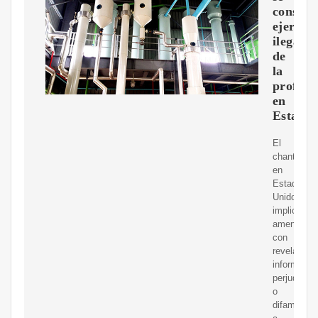
conside
ejercici
ilegal
de
la
profesi
en
Estados
El
chantaje
en
Estados
Unidos
implica
amenazar
con
revelar
informació
perjudicial
o
difamatoria