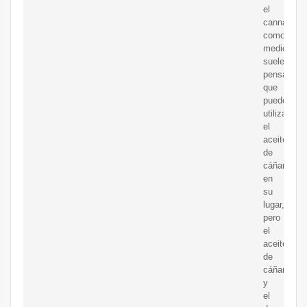
el
cannabis
como
medicació
suelen
pensar
que
pueden
utilizar
el
aceite
de
cáñamo
en
su
lugar,
pero
el
aceite
de
cáñamo
y
el