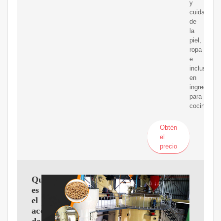
y
cuidado
de
la
piel,
ropa
e
incluso
en
ingredient
para
cocinar.
Obtén
el
precio
Qué
es
el
aceite