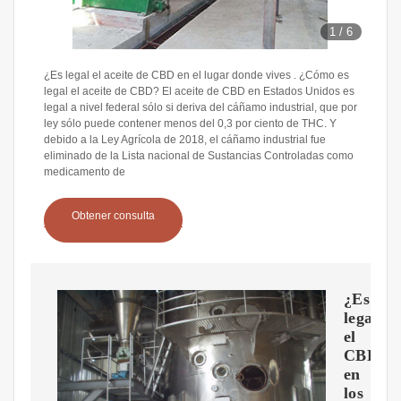
1
/
6
¿Es legal el aceite de CBD en el lugar donde vives . ¿Cómo es
legal el aceite de CBD? El aceite de CBD en Estados Unidos es
legal a nivel federal sólo si deriva del cáñamo industrial, que por
ley sólo puede contener menos del 0,3 por ciento de THC. Y
debido a la Ley Agrícola de 2018, el cáñamo industrial fue
eliminado de la Lista nacional de Sustancias Controladas como
medicamento de
Obtener consulta
¿Es
legal
el
CBD
en
los