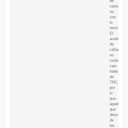
de
cannabis
no
son
lo
mismo.
El
aceite
de
cáñamo
no
contiene
casi
nada
de
THC,
por
lo
que,
aquellos
que
desconfían
de
los