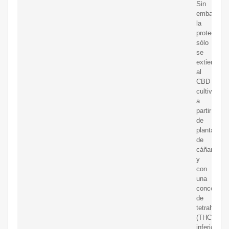
Sin
embargo,
la
protección
sólo
se
extiende
al
CBD
cultivado
a
partir
de
plantas
de
cáñamo
y
con
una
concentrac
de
tetrahidroc
(THC)
inferior