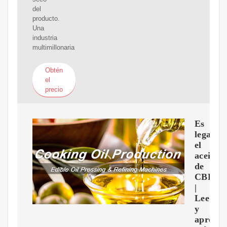
del
producto.
Una
industria
multimillonaria
Obtén
el
precio
Es
legal
el
aceite
de
CBD?
|
Lee
y
aprend