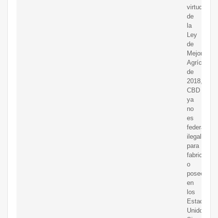
virtud
de
la
Ley
de
Mejora
Agrícola
de
2018,
CBD
ya
no
es
federalmen
ilegal
para
fabricar
o
poseer
en
los
Estados
Unidos.