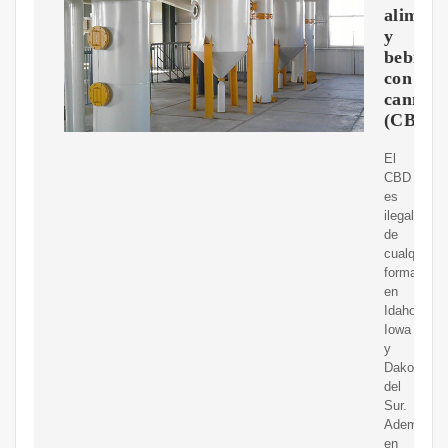
aliment
y
bebidas
con
cannabi
(CBD
El
CBD
es
ilegal
de
cualquier
forma
en
Idaho,
Iowa
y
Dakota
del
Sur.
Además,
en