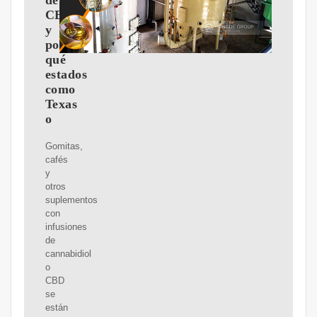
de
CBD
y
por
qué
estados
como
Texas
o
Gomitas,
cafés
y
otros
suplementos
con
infusiones
de
cannabidiol
o
CBD
se
están