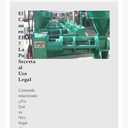
El
Cá?
amo
en
EEUU:
?
La
Puerta
Secreta
al
Uso
Legal
Contenido
relacionado:
¿Por
Qué
se
Hizo
Ilegal