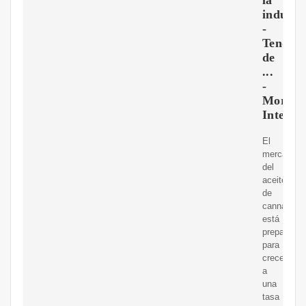
industr
-
Tendenc
de
...
-
Mordor
Intellig
El
mercado
del
aceite
de
cannabidio
está
preparado
para
crecer
a
una
tasa