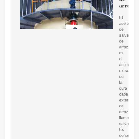
arroz
El
aceite
de
salvado
de
arroz
es
el
aceite
extraído
de
la
dura
capa
externa
de
arroz
llamada
salvado.
Es
conocido