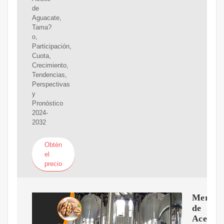
de
Aguacate,
Tama?
o,
Participación,
Cuota,
Crecimiento,
Tendencias,
Perspectivas
y
Pronóstico
2024-
2032
Obtén
el
precio
Mercad
de
Aceite