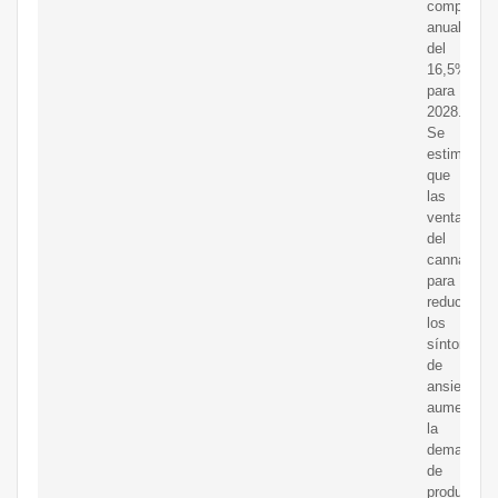
compuesta
anual
del
16,5%
para
2028.
Se
estima
que
las
ventajas
del
cannabidio
para
reducir
los
síntomas
de
ansiedad
aumentará
la
demanda
de
productos