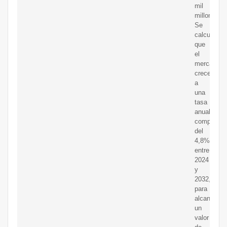
mil
millones.
Se
calcula
que
el
mercado
crecerá
a
una
tasa
anual
compuesta
del
4,8%
entre
2024
y
2032,
para
alcanzar
un
valor