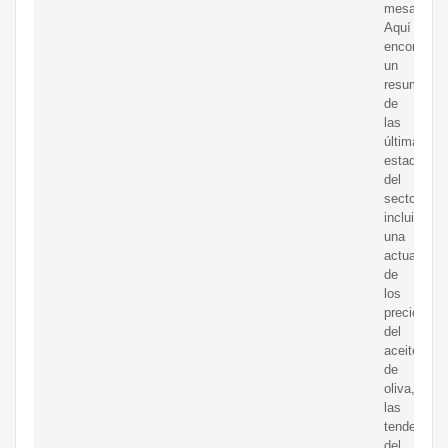
mesa.
Aquí
encontrará
un
resumen
de
las
últimas
estadístic
del
sector,
incluida
una
actualizac
de
los
precios
del
aceite
de
oliva,
las
tendencias
del