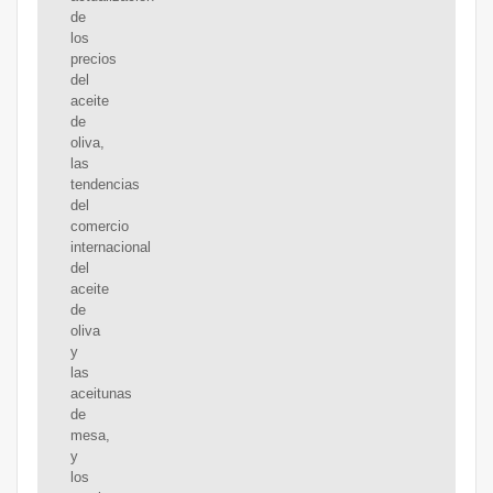
de
los
precios
del
aceite
de
oliva,
las
tendencias
del
comercio
internacional
del
aceite
de
oliva
y
las
aceitunas
de
mesa,
y
los