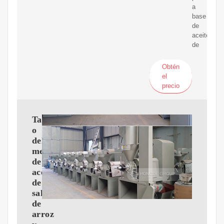
a
base
de
aceite
de
Obtén
el
precio
Tama?
o
del
mercado
de
aceite
de
salvado
de
arroz