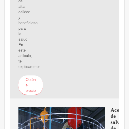
de
alta
calidad
y
beneficioso
para
la
salud.
En
este
artículo,
te
explicaremos
Obtén
el
precio
Aceite
de
salvado
de