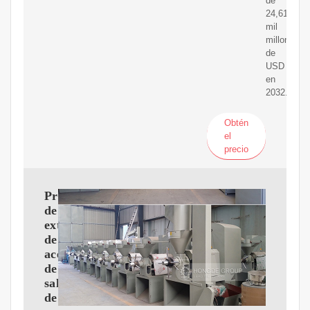
de
24,61
mil
millones
de
USD
en
2032.
Obtén
el
precio
Proceso
de
extracción
de
aceite
de
salvado
de