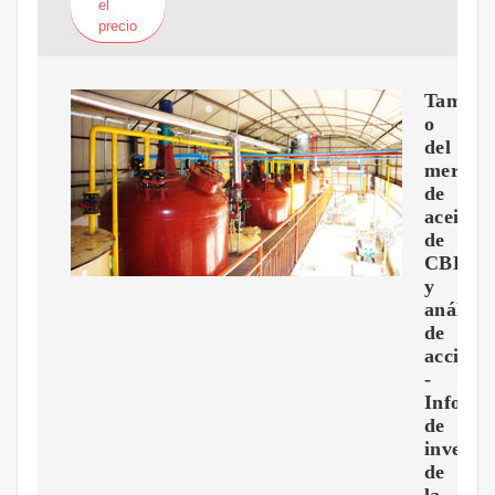
el
precio
Tama?
o
del
mercad
de
aceite
de
CBD
y
análisis
de
accione
-
Inform
de
investi
de
la