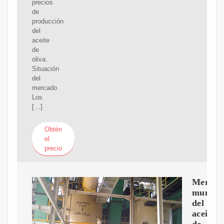
precios
de
producción
del
aceite
de
oliva.
Situación
del
mercado
Los
[…]
Obtén
el
precio
Mercad
mundia
del
aceite
de