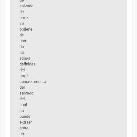
de
salvado
de
arroz
se
obtiene
de
una
de
las
zonas
definidas
del
arroz
concretamente
del
salvado
del
cual
se
puede
extraer
entre
un