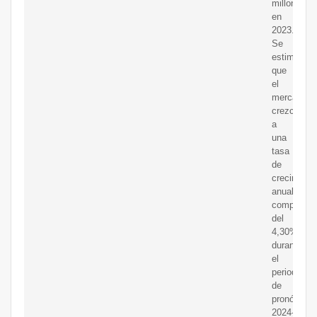
millones
en
2023.
Se
estima
que
el
mercado
crezca
a
una
tasa
de
crecimient
anual
compuesta
del
4,30%
durante
el
periodo
de
pronóstico
2024-