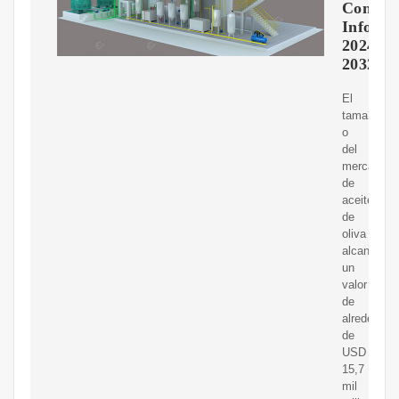
Consum
Inform
2024-
2032
El
tama?
o
del
mercado
de
aceite
de
oliva
alcanzó
un
valor
de
alrededor
de
USD
15,7
mil