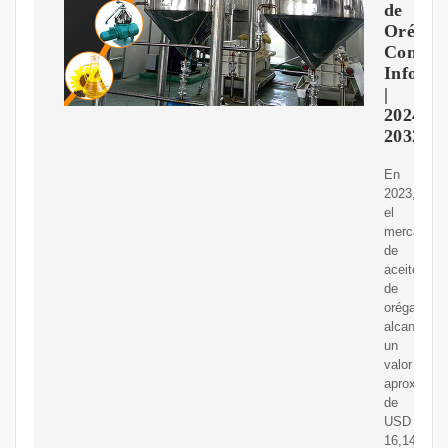
de
Orégan
Consum
Inform
|
2024-
2032
En
2023,
el
mercado
de
aceite
de
orégano
alcanzó
un
valor
aproximad
de
USD
16,14