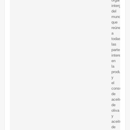
organizaci
interguber
del
mundo
que
reúne
a
todas
las
partes
interesada
en
la
producción
y
el
consumo
de
aceite
de
oliva
y
aceitunas
de