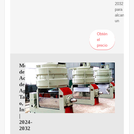
2032
para
alcanzar
un
Obtén
el
precio
Mercado
de
Aceite
de
Aguacate,
Tama?
o,
Informe
|
2024-
2032