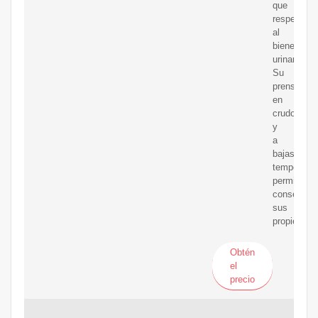
que
respecta
al
bienestar
urinario.
Su
prensado
en
crudo
y
a
bajas
temperatur
permite
conservar
sus
propiedade
Obtén
el
precio