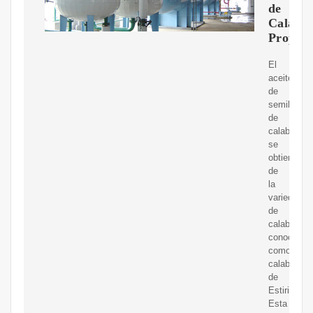
de
Calabaz
Propied
El
aceite
de
semilla
de
calabaza
se
obtiene
de
la
variedad
de
calabaza
conocida
como
calabaza
de
Estiria.
Esta