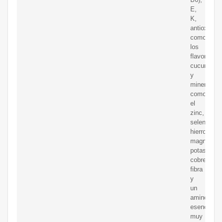
E,
K,
antioxidan
como
los
flavonoide
cucurbitaci
y
minerales
como
el
zinc,
selenio,
hierro,
magnesio,
potasio,
cobre,
fibra
y
un
aminoácid
esencial
muy