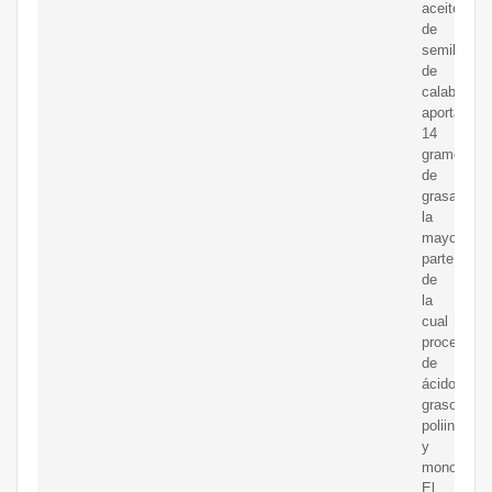
aceite
de
semillas
de
calabaza
aporta
14
gramos
de
grasa,
la
mayor
parte
de
la
cual
procede
de
ácidos
grasos
poliinsatur
y
monoinsat
El