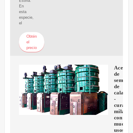
Estiria.
En
esta
especie,
el
Obtén
el
precio
Aceite
de
semilla
de
calabaz
-
cura
milagro
con
muchos
usos