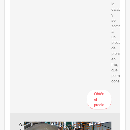
la
calabaza
y
se
someten
a
un
proceso
de
prensado
en
frío,
que
permite
conservar
Obtén
el
precio
Aceite