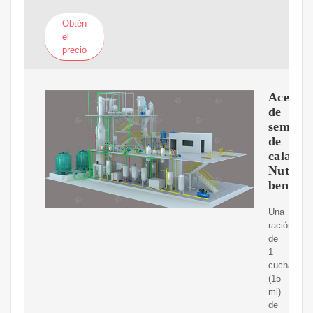
Obtén
el
precio
Aceite
de
semilla
de
calabaz
Nutrici
benefic
Una
ración
de
1
cucharada
(15
ml)
de