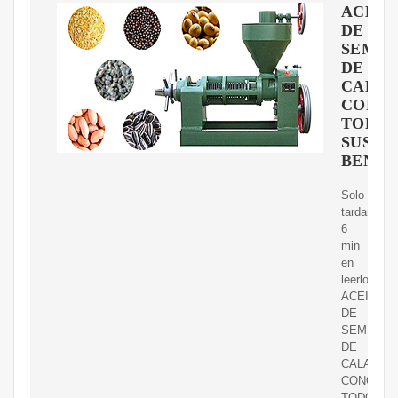
ACEIT
DE
SEMIL
DE
CALA
CONO
TODO
SUS
BENEF
Solo
tardarás
6
min
en
leerlo
ACEITE
DE
SEMILLA
DE
CALABAZ
CONOCE
TODOS