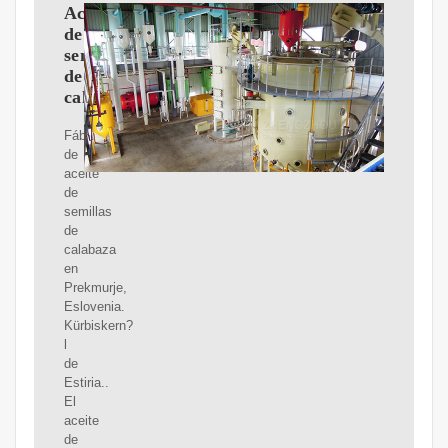
Aceite
de
semillas
de
calabaza
Fábrica
de
aceite
de
semillas
de
calabaza
en
Prekmurje,
Eslovenia.
Kürbiskern?
l
de
Estiria..
El
aceite
de