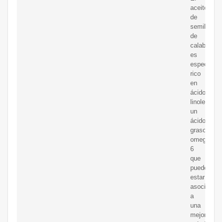
aceite
de
semilla
de
calabaza
es
especialm
rico
en
ácido
linoleico,
un
ácido
graso
omega-
6
que
puede
estar
asociado
a
una
mejor