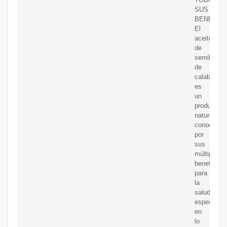
SUS
BENEFICI
El
aceite
de
semillas
de
calabaza
es
un
producto
natural
conocido
por
sus
múltiples
beneficios
para
la
salud,
especialm
en
lo