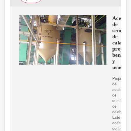
Aceite
de
semilla
de
calabaz
propied
benefic
y
usos
Propiedad
del
aceite
de
semillas
de
calabaza.
Este
aceite
contiene