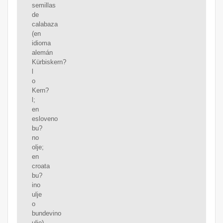
semillas
de
calabaza
(en
idioma
alemán
Kürbiskern?
l
o
Kern?
l;
en
esloveno
bu?
no
olje;
en
croata
bu?
ino
ulje
o
bundevino
ulje)