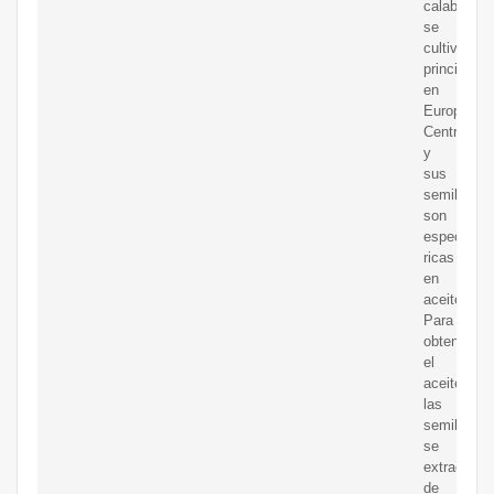
calabaza
se
cultiva
principalm
en
Europa
Central
y
sus
semillas
son
especialm
ricas
en
aceite.
Para
obtener
el
aceite,
las
semillas
se
extraen
de