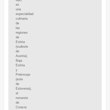
es
una
especialidad
culinaria
de
las
regiones
de
Estiria
(sudeste
de
Austria),
Baja
Estiria
y
Prekmurje
(este
de
Eslovenia),
el
noroeste
de
Croacia