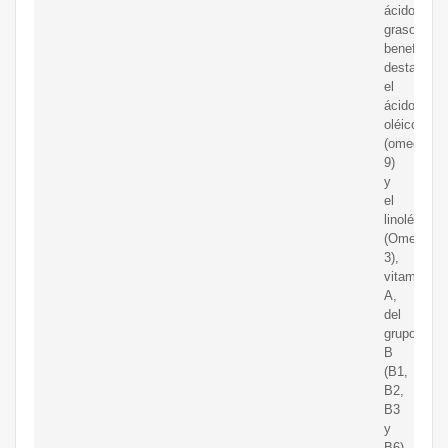
ácidos
grasos
beneficios
destacand
el
ácido
oléico
(omega
9)
y
el
linolénico
(Omega
3),
vitaminas
A,
del
grupo
B
(B1,
B2,
B3
y
B6),