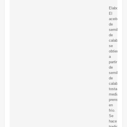
Elaboració
El
aceite
de
semilla
de
calabaza
se
obtiene
a
partir
de
semillas
de
calabaza
tostadas
mediante
prensado
en
frío.
Se
hace
tradiciona