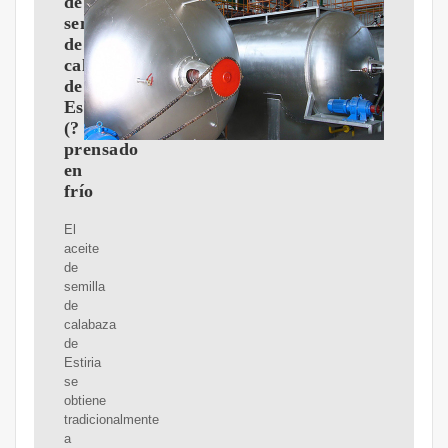
de
semilla
de
calabaza,
de
Estiria
(?
prensado
en
frío
El
aceite
de
semilla
de
calabaza
de
Estiria
se
obtiene
tradicionalmente
a