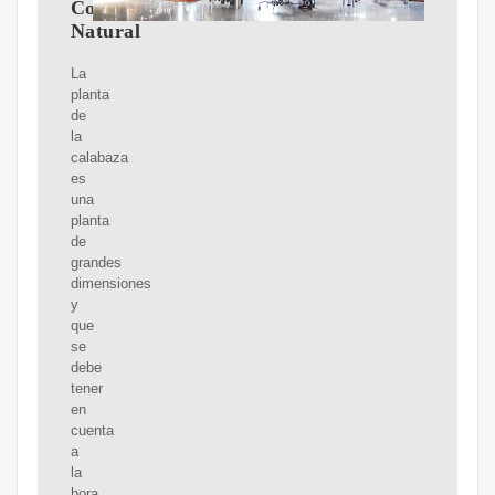
Cosmética
Natural
La
planta
de
la
calabaza
es
una
planta
de
grandes
dimensiones
y
que
se
debe
tener
en
cuenta
a
la
hora