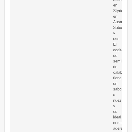
en
Styria
en
Austria.
Sabor
y
uso:
El
aceite
de
semilla
de
calabaza
tiene
un
sabor
a
nuez
y
es
ideal
como
aderezo