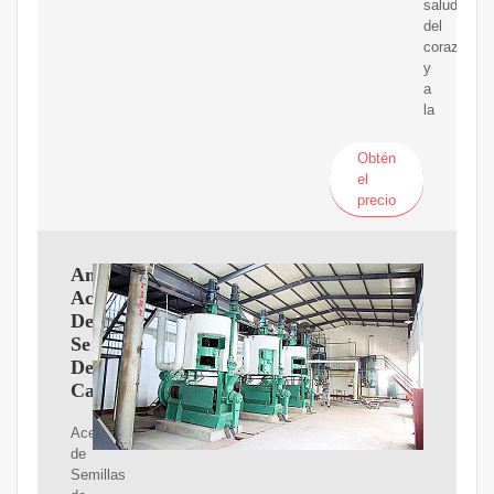
salud
del
corazón
y
a
la
Obtén
el
precio
Amazon.es:
Aceite
De
Semillas
De
Calabaza
Aceite
de
Semillas