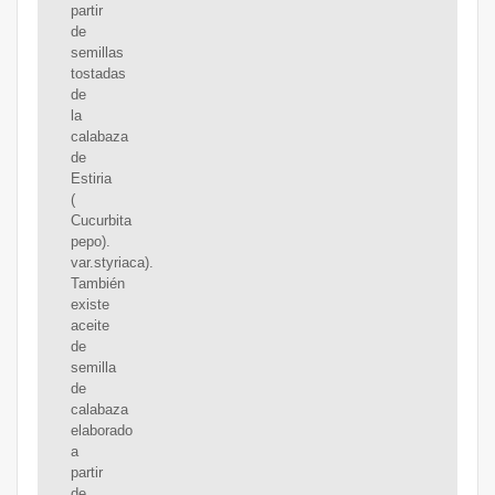
partir
de
semillas
tostadas
de
la
calabaza
de
Estiria
(
Cucurbita
pepo).
var.styriaca).
También
existe
aceite
de
semilla
de
calabaza
elaborado
a
partir
de