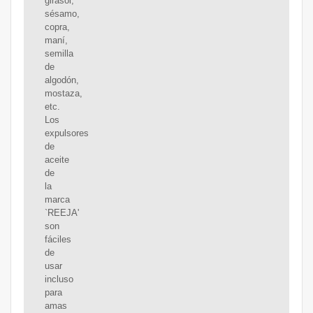
girasol,
sésamo,
copra,
maní,
semilla
de
algodón,
mostaza,
etc.
Los
expulsores
de
aceite
de
la
marca
`REEJA'
son
fáciles
de
usar
incluso
para
amas