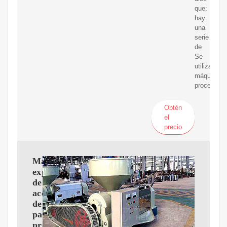
que:
hay
una
serie
de
Se
utilizan
máquinas
procesado
Obtén
el
precio
Máquina
expulsora
de
aceite
de
palmiste
procesamiento