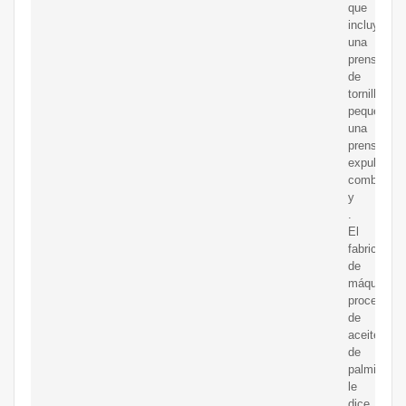
que
incluyen
una
prensa
de
tornillo
pequeña,
una
prensa
expulsora
combinada
y
.
El
fabricante
de
máquinas
procesado
de
aceite
de
palmiste
le
dice