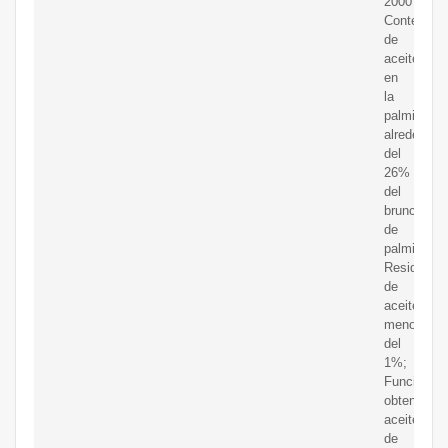
2000T;
Contenido
de
aceite
en
la
palmiste:
alrededor
del
26%
del
brunch
de
palmiste;
Residuos
de
aceite:
menos
del
1%;
Función:
obtener
aceite
de