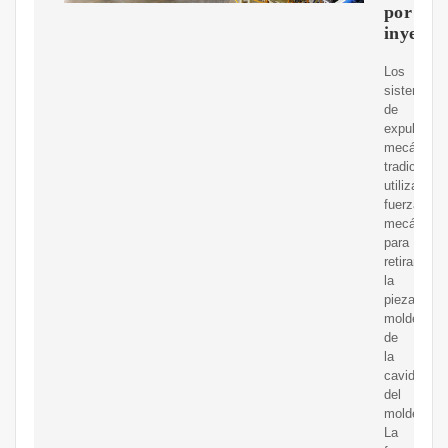
por
inyecci
Los
sistemas
de
expulsión
mecánica
tradicional
utilizan
fuerza
mecánica
para
retirar
la
pieza
moldeada
de
la
cavidad
del
molde.
La