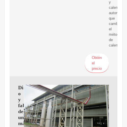
y
calentamie
automático
que
cambia
el
método
de
calentamie
Obtén
el
precio
Dise?
o
y
fabricación
de
una
máquina