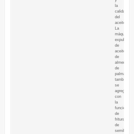
la
calidad
del
aceite.
La
máquina
expulsora
de
aceite
de
almendra
de
palma
también
se
agrega
con
la
función
de
fritura
de
semillas