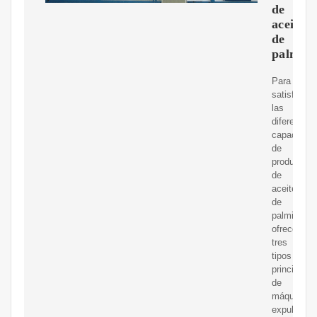
de
aceite
de
palmist
Para
satisfacer
las
diferentes
capacidad
de
producción
de
aceite
de
palmiste,
ofrecemos
tres
tipos
principales
de
máquinas
expulsoras