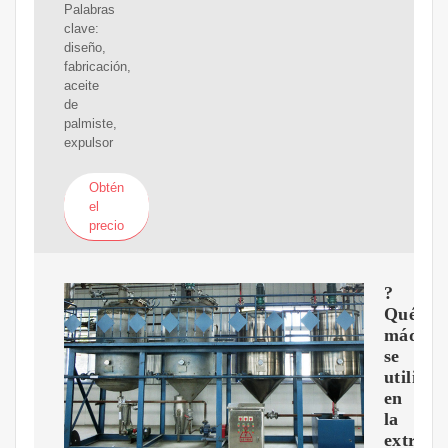
Palabras
clave:
diseño,
fabricación,
aceite
de
palmiste,
expulsor
Obtén
el
precio
?
Qué
máquin
se
utilizan
en
la
extracc