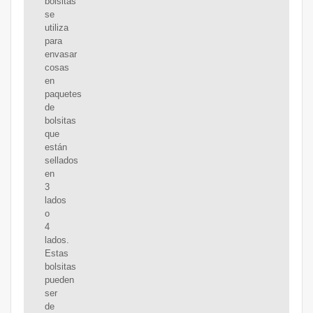
bolsitas
se
utiliza
para
envasar
cosas
en
paquetes
de
bolsitas
que
están
sellados
en
3
lados
o
4
lados.
Estas
bolsitas
pueden
ser
de