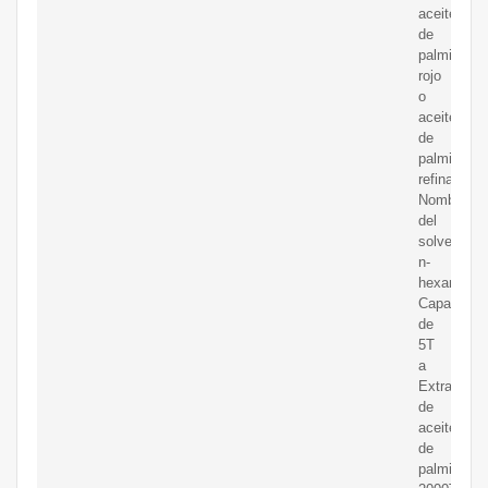
aceite
de
palmiste
rojo
o
aceite
de
palmiste
refinado;
Nombre
del
solvente:
n-
hexano;
Capacidad
de
5T
a
Extractor
de
aceite
de
palmiste