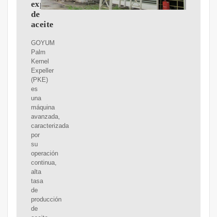
expulsora
de
aceite
GOYUM
Palm
Kernel
Expeller
(PKE)
es
una
máquina
avanzada,
caracterizada
por
su
operación
continua,
alta
tasa
de
producción
de