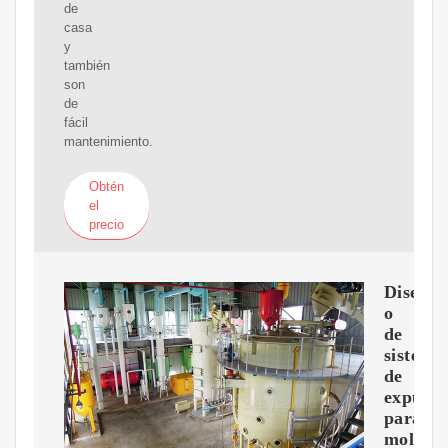
de
casa
y
también
son
de
fácil
mantenimiento.
Obtén
el
precio
Dise?
o
de
sistema
de
expulsi
para
moldeo