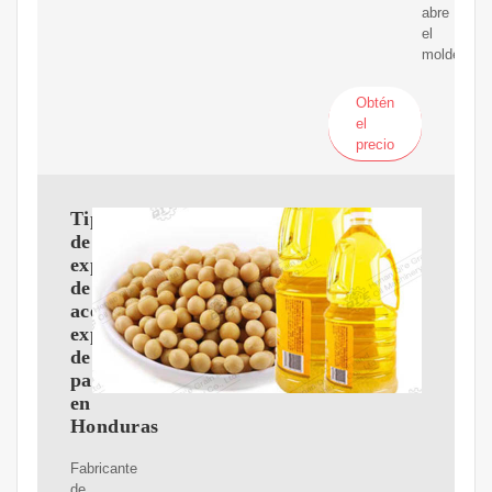
abre
el
molde.
Obtén
el
precio
Tipos
de
expulsores
de
aceite
expulsores
de
palmiste
en
Honduras
Fabricante
de