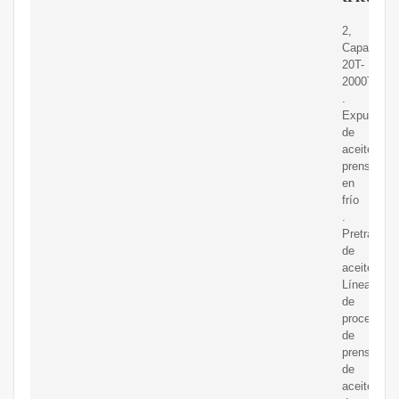
2,
Capacidad
20T-
2000T/día
.
Expulsor
de
aceite
prensado
en
frío
.
Pretratami
de
aceite
Línea
de
procesami
de
prensado
de
aceite