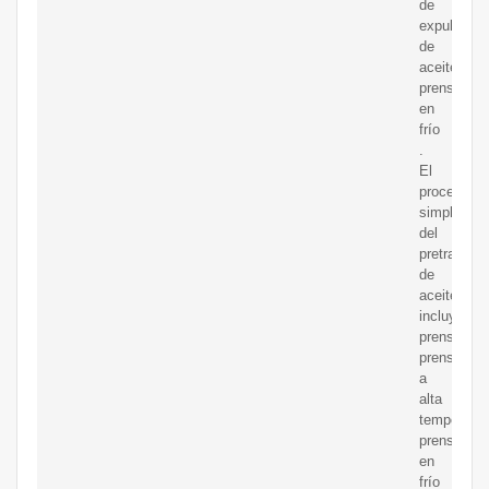
de
expulsor
de
aceite
prensado
en
frío
.
El
procesami
simple
del
pretratami
de
aceite
incluye
prensado,
prensado
a
alta
temperatur
prensado
en
frío