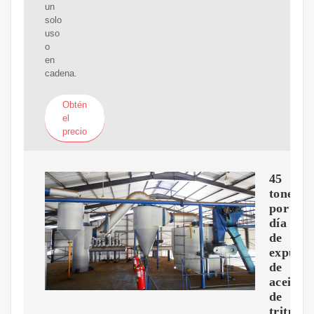
un
solo
uso
o
en
cadena.
Obtén
el
precio
45
tonelad
por
día
de
expulso
de
aceite
de
tritura