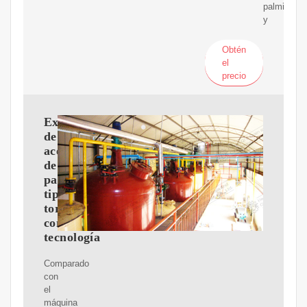
palmiste
y
Obtén
el
precio
Expulsor
de
aceite
de
palmiste
tipo
tornillo
con
tecnología
Comparado
con
el
máquina