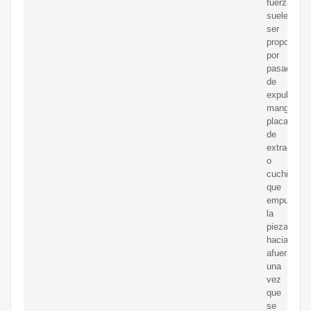
fuerza
suele
ser
proporcion
por
pasadores
de
expulsión,
manguitos,
placas
de
extracción
o
cuchillas,
que
empujan
la
pieza
hacia
afuera
una
vez
que
se