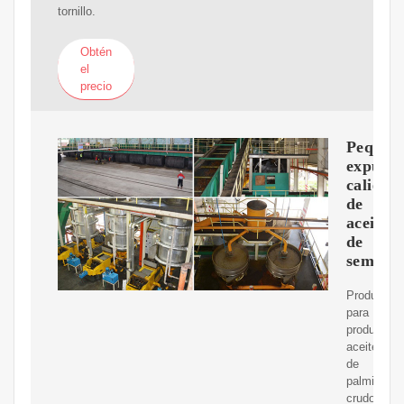
tornillo.
Obtén
el
precio
Pequeñ
expulso
caliente
de
aceite
de
semilla
Producto:
para
producir
aceite
de
palmiste
crudo,