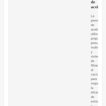
de
aceite
La
prensa
de
aceite
utiliza
propulsión
presurizad
multietapa
y
sistema
de
filtración
al
vacío
para
mejorar
la
eficiencia
de
extracción
y