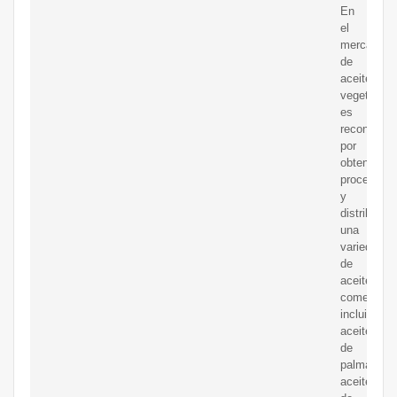
En
el
mercado
de
aceites
vegetales,
es
reconocida
por
obtener,
procesar
y
distribuir
una
variedad
de
aceites
comestible
incluidos
aceite
de
palma,
aceite