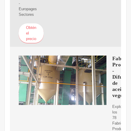
-
Europages
Sectores
Obtén
el
precio
Fabrica
Produc
-
Difusor
de
aceites
vegetal
Explore
los
78
Fabricante
Productor