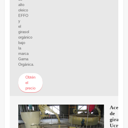
alto
oleico
EFFO
y
el
girasol
orgánico
bajo
la
marca
Garna
Orgánica.
Obtén
el
precio
Aceite
de
girasol
Ucrani