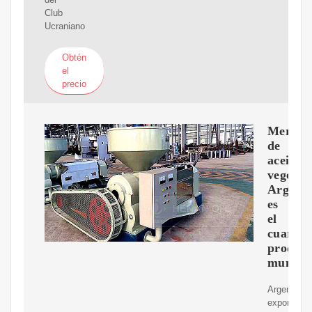
Club
Ucraniano
Obtén
el
precio
Mercad
de
aceites
vegetale
Argenti
es
el
cuarto
product
mundia
Argentina
exportó