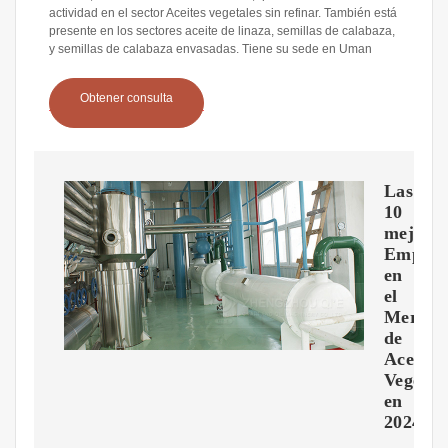
actividad en el sector Aceites vegetales sin refinar. También está
presente en los sectores aceite de linaza, semillas de calabaza,
y semillas de calabaza envasadas. Tiene su sede en Uman
Obtener consulta
Las
10
mejore
Empres
en
el
Mercad
de
Aceites
Vegetal
en
2024