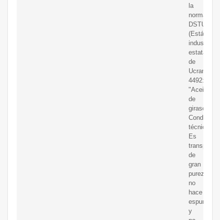
la
norma
DSTU
(Estándar
industrial
estatal
de
Ucrania)
4492:2017
"Aceite
de
girasol.
Condicion
técnicas".
Es
transparen
de
gran
pureza,
no
hace
espuma
y