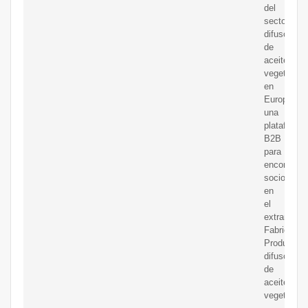
del
sector
difusores
de
aceites
vegetales
en
Europages
una
plataforma
B2B
para
encontrar
socios
en
el
extranjero.
Fabricante
Productor
difusores
de
aceites
vegetales