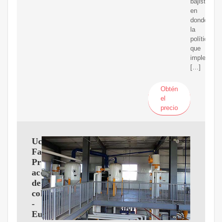
bajista,
en
donde
la
política
que
implementa
[…]
Obtén
el
precio
Ucrania
Fabricante
Productor
aceite
de
colza
-
Europages