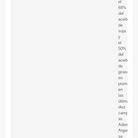
el
68%
del
aceite
de
soja
y
el
50%
del
aceite
de
girasol,
en
promedio
en
las
últimas
diez
campa?
as.
Además,
Argentina
se