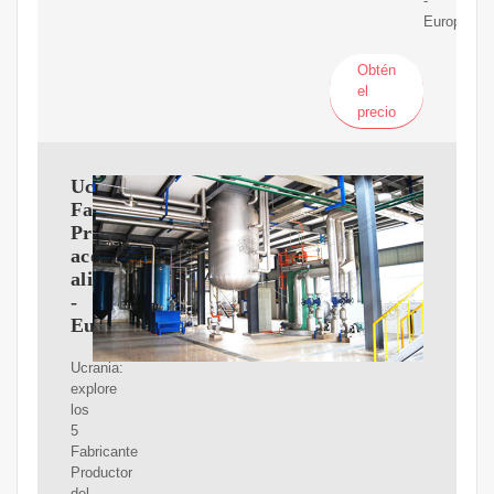
-
Europages
Obtén
el
precio
Ucrania
Fabricante
Productor
aceite
alimenticio
-
Europages
Ucrania:
explore
los
5
Fabricante
Productor
del