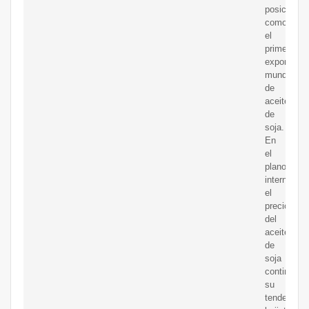
posiciona
como
el
primer
exportador
mundial
de
aceite
de
soja.
En
el
plano
internacion
el
precio
del
aceite
de
soja
continúa
su
tendencia