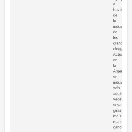
a
través
de
la
industriali
de
los
granos
oleaginoso
Actualmen
en
la
Argentina
se
industriali
seis
aceites
vegetales:
soya,
girasol,
maíz,
maní,
canola