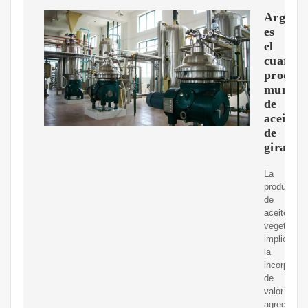
Argenti
es
el
cuarto
product
mundia
de
aceite
de
girasol
La
producción
de
aceites
vegetales
implica
la
incorporac
de
valor
agregado