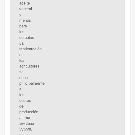
aceite
vegetal
y
menos
para
los
cereales
La
reorientación
de
los
agricultores
se
debe
principalmente
a
los
costes
de
producción,
afirma
Switlana
Lytvyn,
del