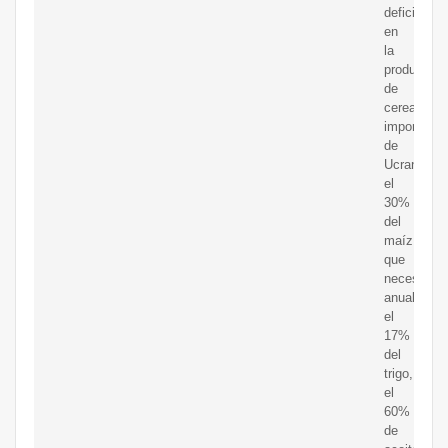
deficitaria
en
la
producción
de
cereales,
importa
de
Ucrania
el
30%
del
maíz
que
necesita
anualment
el
17%
del
trigo,
el
60%
de