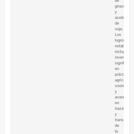
de
girasol
y
aceite
de
soja.
Los
logros
notables
incluyen
inversione
significati
en
prácticas
agrícolas
sostenible
y
avances
en
trazabilida
y
transparen
de
la