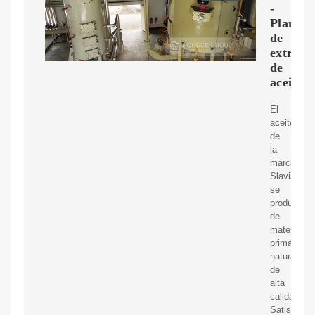
-
Planta
de
extracc
de
aceite
El
aceite
de
la
marca
Slavia
se
produce
de
materias
primas
naturales
de
alta
calidad.
Satisface