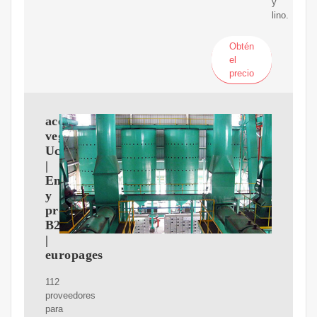
y
lino.
Obtén
el
precio
aceites
vegetales
Ucrania
|
Empresas
y
proveedores
B2B
|
europages
112
proveedores
para