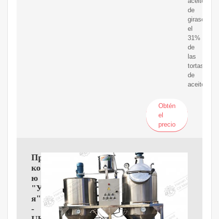
aceite
de
girasol,
el
31%
de
las
tortas
de
aceites
Obtén
el
precio
Про
компан?
ю
"Укрол?
я"
-