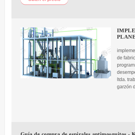
IMPLE
PLANE
impleme
de fabri
programa
desempe?
ltda. tr
garzón d
Guía de compra de espirales antimosquitos - K