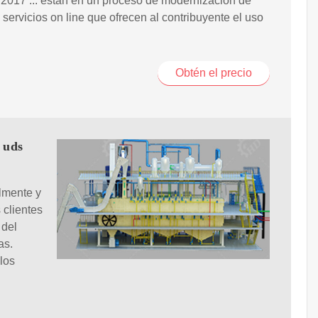
 2017 ... están en un proceso de modernización de
 servicios on line que ofrecen al contribuyente el uso
Obtén el precio
 uds
lmente y
 clientes
 del
as.
 los