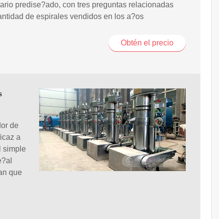
ario predise?ado, con tres preguntas relacionadas
antidad de espirales vendidos en los a?os
Obtén el precio
s
dor de
icaz a
l simple
e?al
pan que