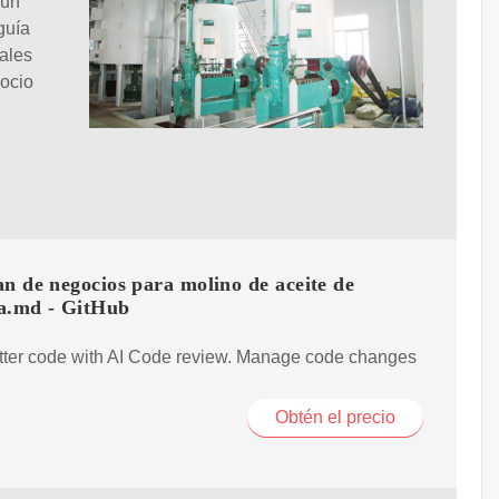
 un
guía
ales
gocio
n de negocios para molino de aceite de
a.md - GitHub
tter code with AI Code review. Manage code changes
Obtén el precio