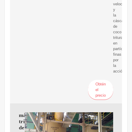
velocidad,
y
la
cáscara
de
coco
triturado
en
partículas
finas
por
la
acción
Obtén
el
precio
máquina
trituradora
de