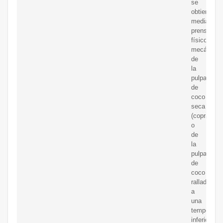
se
obtiene
mediante
prensado
físico
mecánico
de
la
pulpa
de
coco
seca
(copra)
o
de
la
pulpa
de
coco
rallada
a
una
temperatur
inferior