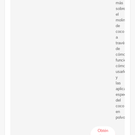
más
sobre
el
molinillo
de
coco
a
través
de
cómo
funciona,
cómo
usarlo
y
las
aplicacion
específica
del
coco
en
polvo.
Obtén