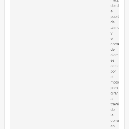
máquina
desde
el
puerto
de
alimentaci
y
el
cortador
de
alambre
es
accionado
por
el
motor
para
girar
a
través
de
la
correa
en