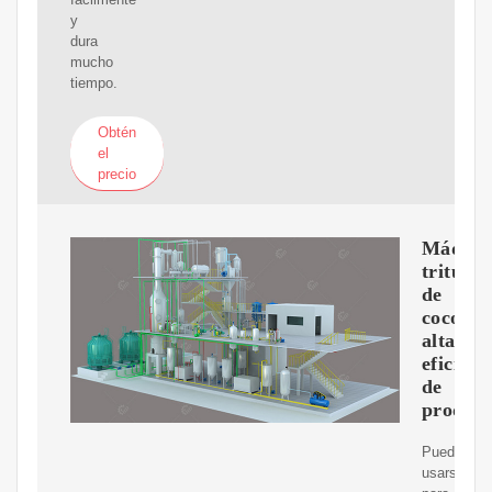
y
dura
mucho
tiempo.
Obtén
el
precio
Máquin
tritura
de
coco:
alta
eficienc
de
producc
Puede
usarse