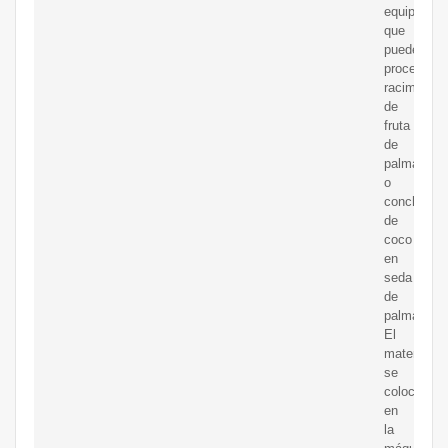
equipo
que
puede
procesar
racimos
de
fruta
de
palma
o
conchas
de
coco
en
seda
de
palma.
El
material
se
coloca
en
la