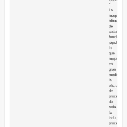
1.
La
máquina
trituradora
de
coco
funciona
rápido,
lo
que
mejora
en
gran
medida
la
eficiencia
de
procesami
de
toda
la
industria
procesado