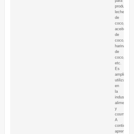
para
producir
leche
de
coco,
aceite
de
coco,
harina
de
coco,
etc.
Es
ampliamen
utilizado
en
la
industria
alimentaria
y
cosmética.
A
continuaci
aprendamo