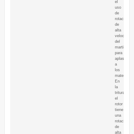
el
uso
de
rotación
de
alta
velocidad
del
martillo
para
aplastar
a
los
materiales.
En
la
trituradora,
el
rotor
tiene
una
rotación
de
alta