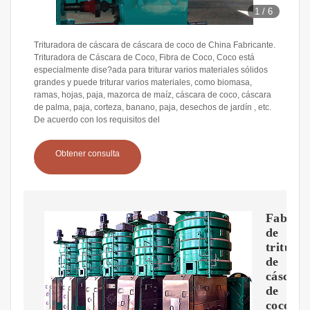
1
/
6
Trituradora de cáscara de cáscara de coco de China Fabricante.
Trituradora de Cáscara de Coco, Fibra de Coco, Coco está
especialmente dise?ada para triturar varios materiales sólidos
grandes y puede triturar varios materiales, como biomasa,
ramas, hojas, paja, mazorca de maíz, cáscara de coco, cáscara
de palma, paja, corteza, banano, paja, desechos de jardín , etc.
De acuerdo con los requisitos del
Obtener consulta
Fabrica
de
tritura
de
cáscara
de
coco