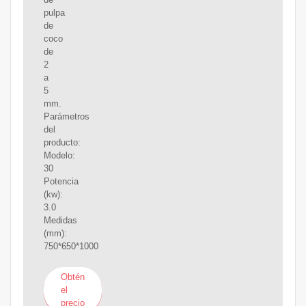
pulpa
de
coco
de
2
a
5
mm.
Parámetros
del
producto:
Modelo:
30
Potencia
(kw):
3.0
Medidas
(mm):
750*650*1000
Obtén
el
precio