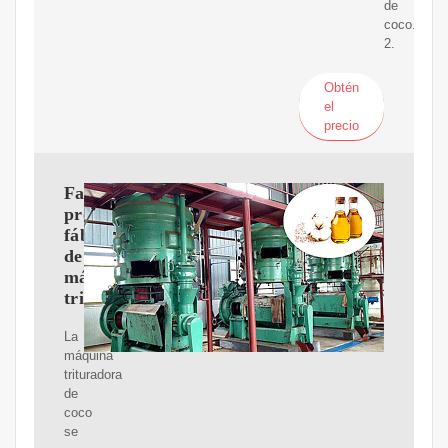
de
coco.
2.
Obtén
el
precio
Fabricantes,
proveedores,
fábrica
de
máquinas
trituradoras
La
máquina
trituradora
de
coco
se