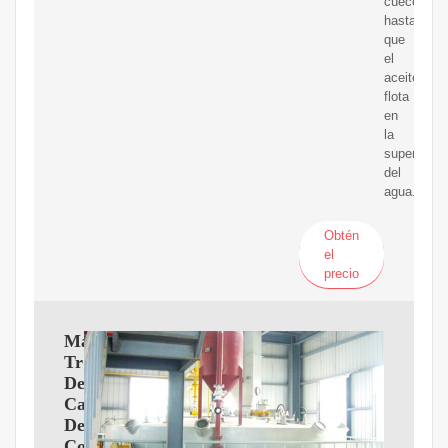
cuece
hasta
que
el
aceite
flota
en
la
superficie
del
agua.
Obtén
el
precio
Máquina
Trituradora
De
Carne
De
Coco