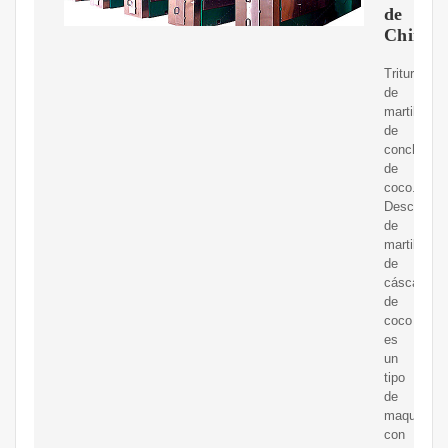
de
China
Trituradora
de
martillo
de
concha
de
coco.
Descripción
de
martillo
de
cáscara
de
coco
es
un
tipo
de
maquinaria
con