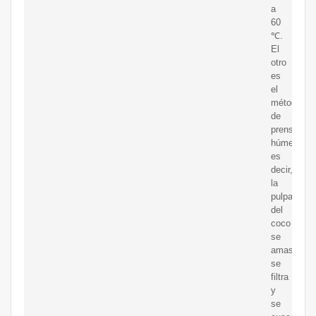
a
60
℃.
El
otro
es
el
método
de
prensado
húmedo,
es
decir,
la
pulpa
del
coco
se
amasa,
se
filtra
y
se