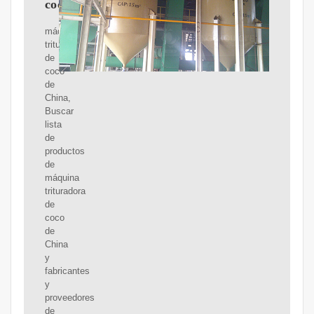
coco
máquina
trituradora
de
coco
de
China,
Buscar
lista
de
productos
de
máquina
trituradora
de
coco
de
China
y
fabricantes
y
proveedores
de