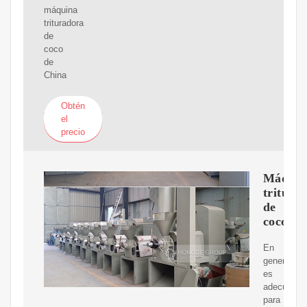
máquina
trituradora
de
coco
de
China
Obtén
el
precio
Máquin
tritura
de
coco
En
general,
es
adecuado
para