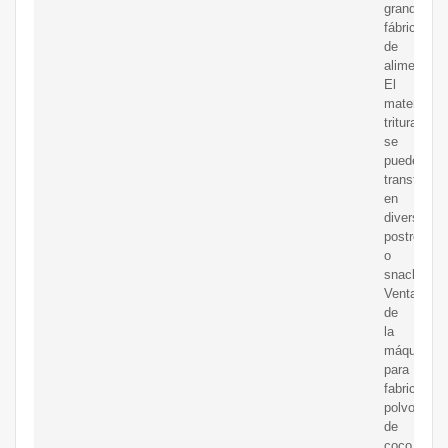
grandes
fábricas
de
alimentos.
El
material
triturado
se
puede
transforma
en
diversos
postres
o
snacks.
Ventajas
de
la
máquina
para
fabricar
polvo
de
coco.