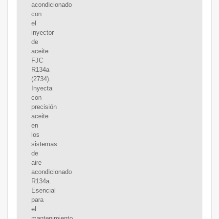
acondicionado
con
el
inyector
de
aceite
FJC
R134a
(2734).
Inyecta
con
precisión
aceite
en
los
sistemas
de
aire
acondicionado
R134a.
Esencial
para
el
mantenimiento