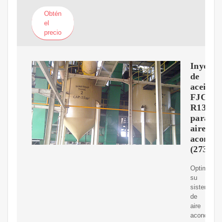
Obtén
el
precio
Inyecto
de
aceite
FJC
R134a
para
aire
acondic
(2734
Optimice
su
sistema
de
aire
acondicion