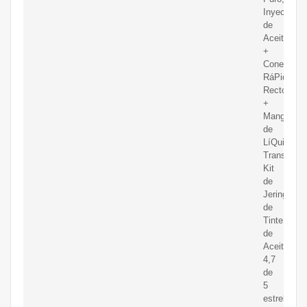
Inyector
de
Aceite
+
Conector
RáPido
Recto
+
Manguera
de
LíQuido
Transparen
Kit
de
Jeringa
de
Tinte
de
Aceite
4,7
de
5
estrellas