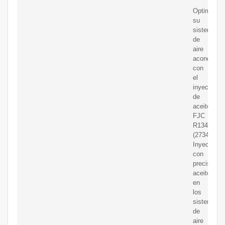
Optimice
su
sistema
de
aire
acondicion
con
el
inyector
de
aceite
FJC
R134a
(2734).
Inyecta
con
precisión
aceite
en
los
sistemas
de
aire