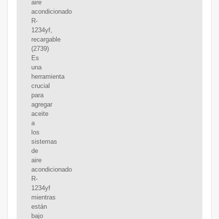
aire
acondicionado
R-
1234yf,
recargable
(2739)
Es
una
herramienta
crucial
para
agregar
aceite
a
los
sistemas
de
aire
acondicionado
R-
1234yf
mientras
están
bajo