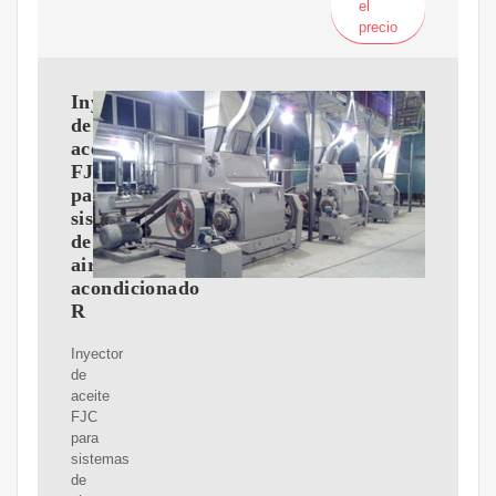
el
precio
Inyector
de
aceite
FJC
para
sistemas
de
aire
acondicionado
R
Inyector
de
aceite
FJC
para
sistemas
de