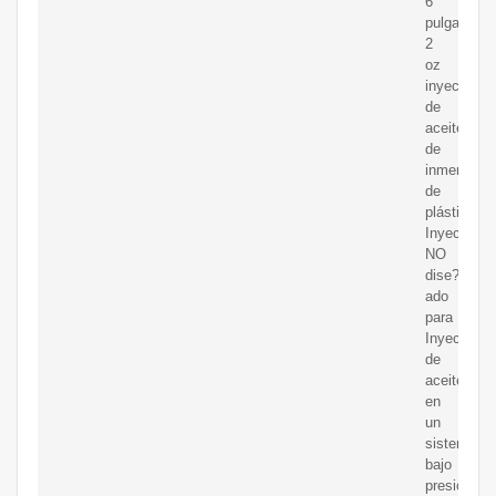
6
pulgadas;
2
oz
inyector
de
aceite
de
inmersión
de
plástico;
Inyector
NO
dise?
ado
para
Inyección
de
aceite
en
un
sistema
bajo
presión;