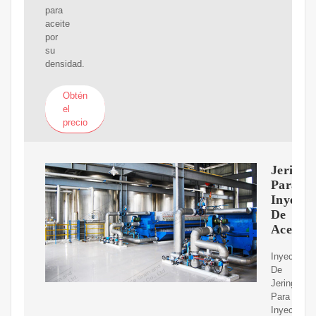
para
aceite
por
su
densidad.
Obtén
el
precio
Jeringa
Para
Inyecci
De
Aceite
Inyector
De
Jeringa
Para
Inyección