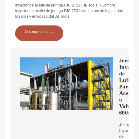
Inyector de aceite de jeringa FJC 2731 | JB Tools. ?Compre
inyector de aceite de jeringa FJC 2731 con un precio bajo todos
los días y envío rápido! JB Tools
Obtener consulta
Jeringa
Inyecto
de
Lubrica
Para
Aceite
o
Valvuli
600ml.
Jeringa
Inyector
de