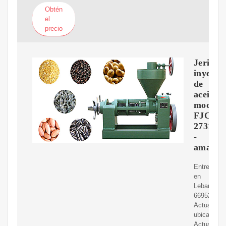
Obtén
el
precio
Jeringa
inyecto
de
aceite,
modelo
FJC
2731
-
amazon
Entrega
en
Lebanon
66952
Actualizar
ubicación
Actualizar