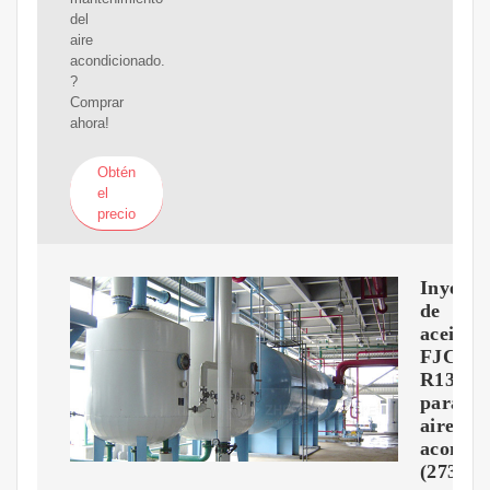
del
aire
acondicionado.
?
Comprar
ahora!
Obtén
el
precio
Inyecto
de
aceite
FJC
R134a
para
aire
acondic
(2734