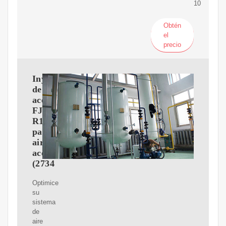
10
Obtén
el
precio
Inyector
de
aceite
FJC
R134a
para
aire
acondicionado
(2734
Optimice
su
sistema
de
aire