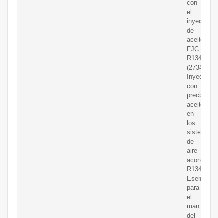
con
el
inyector
de
aceite
FJC
R134a
(2734).
Inyecta
con
precisión
aceite
en
los
sistemas
de
aire
acondicion
R134a.
Esencial
para
el
mantenimi
del