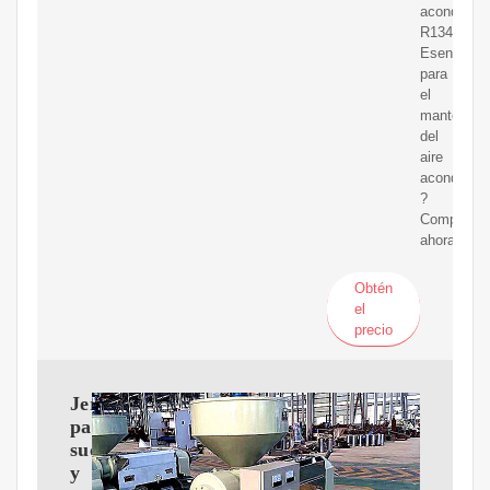
acondicion
R134a.
Esencial
para
el
mantenimi
del
aire
acondicion
?
Comprar
ahora!
Obtén
el
precio
Jeringa
para
succión
y