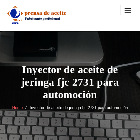
Skip
to
content
Inyector de aceite de
jeringa fjc 2731 para
automoción
Home
Inyector de aceite de jeringa fjc 2731 para automoción