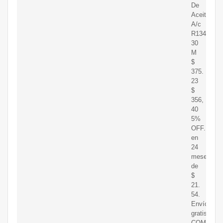
De
Aceite
A/c
R134a,
30
M
$
375.
23
$
356,
40
5%
OFF.
en
24
meses
de
$
21.
54.
Envío
gratis.
COMPRA