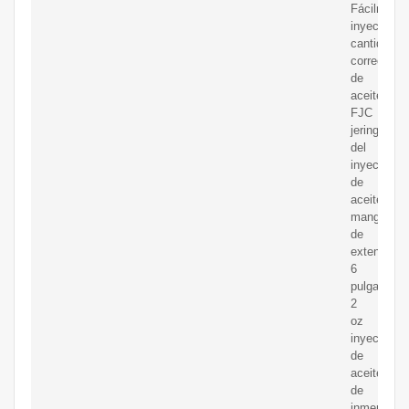
Fácilmente
inyecta
cantidad
correcta
de
aceite
FJC
jeringa
del
inyector
de
aceite.
manguera
de
extensión
6
pulgadas.
2
oz
inyector
de
aceite
de
inmersión