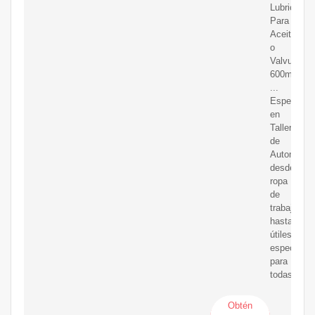
Lubricante
Para
Aceite
o
Valvulina
600ml.
...
Especializ
en
Talleres
de
Automoció
desde
ropa
de
trabajo
hasta
útiles
especiales
para
todas
Obtén