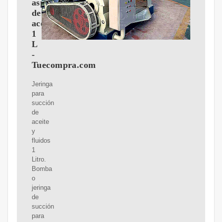
aspiración
de
aceite
1
L
-
Tuecompra.com
Jeringa
para
succión
de
aceite
y
fluidos
1
Litro.
Bomba
o
jeringa
de
succión
para