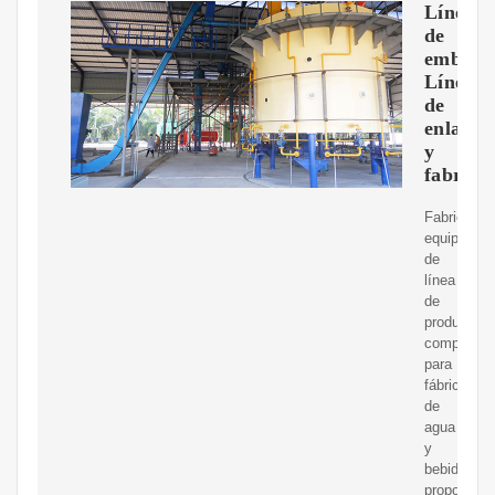
Línea
de
embotel
Línea
de
enlatad
y
fabrica
Fabricamo
equipos
de
línea
de
producción
completos
para
fábricas
de
agua
y
bebidas,
proporcio