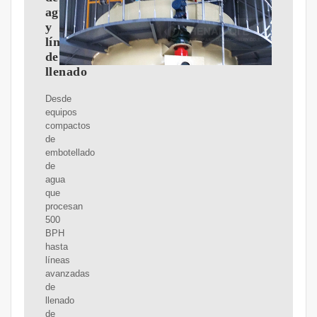
agua
y
líneas
de
llenado
Desde
equipos
compactos
de
embotellado
de
agua
que
procesan
500
BPH
hasta
líneas
avanzadas
de
llenado
de