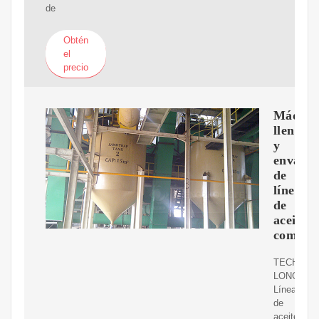
de
Obtén
el
precio
Máquin
llenado
y
envasa
de
líneas
de
aceite
comesti
TECH-
LONG
Líneas
de
aceite