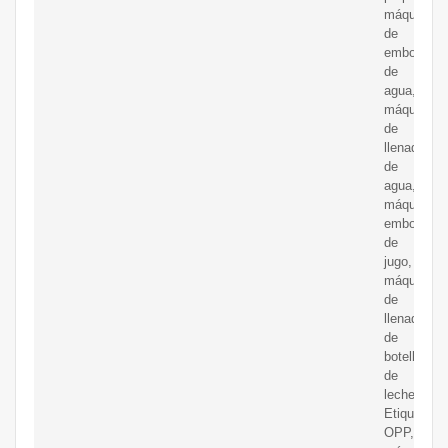
máquina
de
embotellad
de
agua,
máquina
de
llenado
de
agua,
máquina
embotellad
de
jugo,
máquina
de
llenado
de
botellas
de
leche,
Etiquetado
OPP,