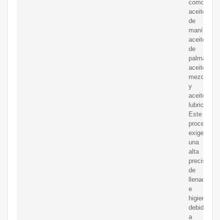
como
aceite
de
maní,
aceite
de
palma,
aceite
mezclado
y
aceite
lubricante.
Este
proceso
exige
una
alta
precisión
de
llenado
e
higiene
debido
a