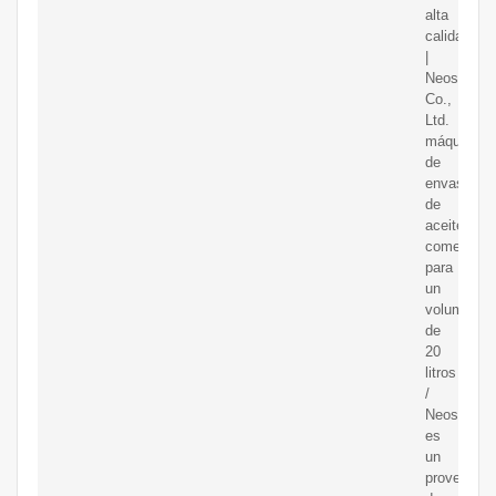
alta
calidad
|
Neostarpa
Co.,
Ltd.
máquina
de
envasado
de
aceite
comestible
para
un
volumen
de
20
litros
/
Neostarpa
es
un
proveedor