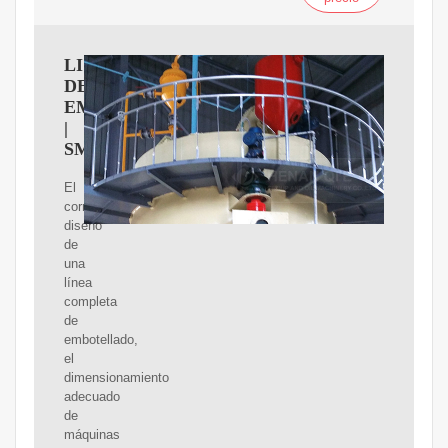
LINEAS
DE
EMBOTELLADO
|
SMICAM.mx
El
correcto
diseño
de
una
línea
completa
de
embotellado,
el
dimensionamiento
adecuado
de
máquinas