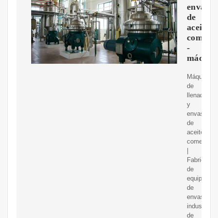
envasa
de
aceite
comesti
-
máquin
Máquina
de
llenado
y
envasado
de
aceite
comestible
|
Fabricante
de
equipos
de
envasado
industrial
de