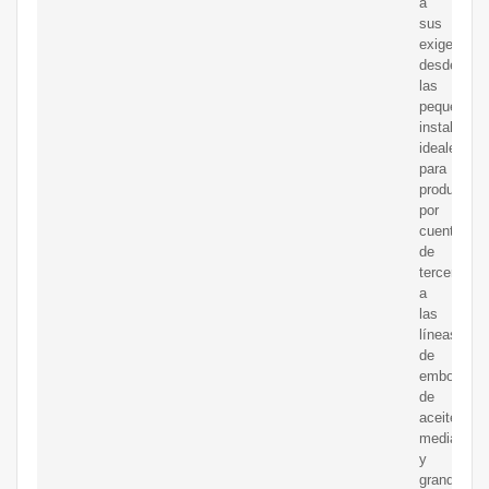
a
sus
exigencias
desde
las
pequeñas
instalacion
ideales
para
produccio
por
cuenta
de
terceros,
a
las
líneas
de
embotellad
de
aceite
medianas
y
grandes,