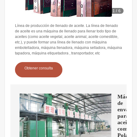
1
/
6
Línea de producción de llenado de aceite. La línea de llenado
de aceite es una máquina de llenado para llenar todo tipo de
aceites (como aceite vegetal, aceite animal, aceite comestible,
etc.), y puede formar una línea de llenado con máquina
embotelladora, máquina llenadora, máquina selladora, máquina
tapadora, máquina etiquetadora , transportador, etc
Obtener consulta
Máquin
de
envasad
para
aceite
comesti
Polaris