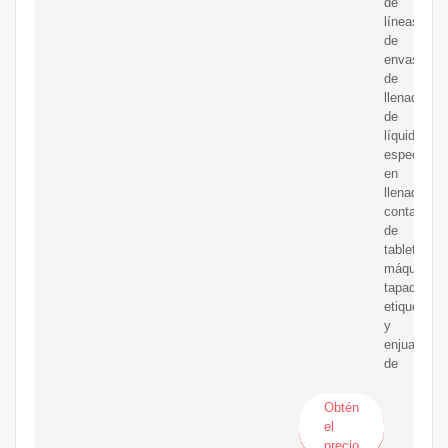
de
líneas
de
envasado
de
llenado
de
líquidos,
especializ
en
llenadoras,
contadores
de
tabletas,
máquinas
tapadoras,
etiquetado
y
enjuagado
de
Obtén
el
precio