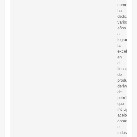
comestible
ha
dedicado
varios
años
a
lograr
la
excelencia
en
el
llenado
de
productos
derivados
del
petróleo,
que
incluyen
aceites
comestible
e
industriale