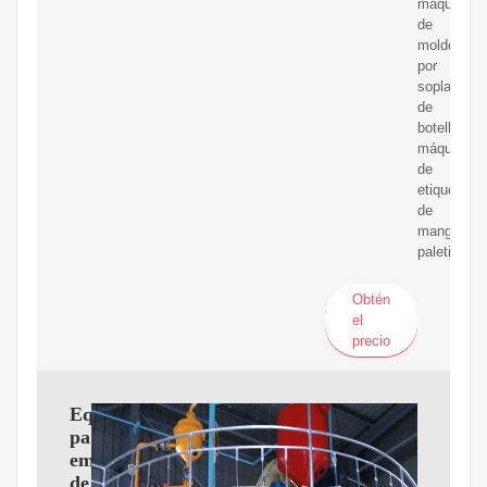
máquina
de
moldeo
por
soplado
de
botellas,
máquina
de
etiquetado
de
manga,
paletizador
Obtén
el
precio
Equipos
para
embotellado
de