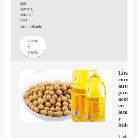
que
maneja
botellas
PET,
embotelladlo
Obtén
el
precio
Línea
comple
automát
para
aceite
en
latas
y
bidones
Timbrador