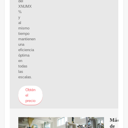
del
XNUMX
%
y
al
mismo
tiempo
mantienen
una
eficiencia
óptima
en
todas
las
escalas.
Obtén
el
precio
Máquin
de