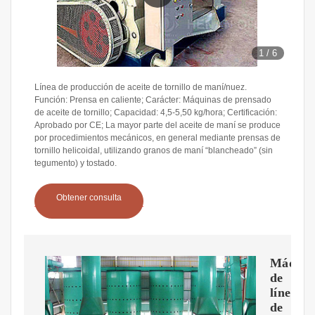
1
/
6
Línea de producción de aceite de tornillo de maní/nuez.
Función: Prensa en caliente; Carácter: Máquinas de prensado
de aceite de tornillo; Capacidad: 4,5-5,50 kg/hora; Certificación:
Aprobado por CE; La mayor parte del aceite de maní se produce
por procedimientos mecánicos, en general mediante prensas de
tornillo helicoidal, utilizando granos de maní “blancheado” (sin
tegumento) y tostado.
Obtener consulta
Máquin
de
línea
de