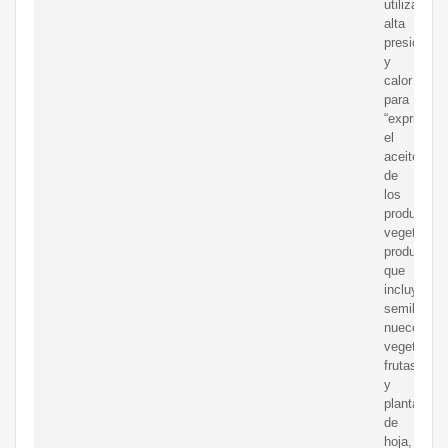
utiliza
alta
presión
y
calor
para
“exprimir”
el
aceite
de
los
productos
vegetales.
productos,
que
incluyen
semillas,
nueces,
vegetales,
frutas
y
plantas
de
hoja,