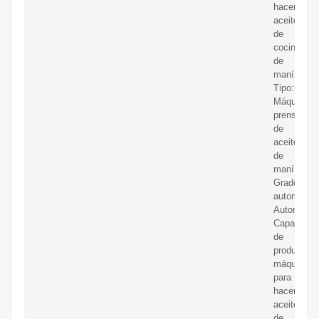
hacer
aceite
de
cocina
de
maní;
Tipo:
Máquina
prensadora
de
aceite
de
maní;
Grado
automático
Automático
Capacidad
de
producción
máquina
para
hacer
aceite
de