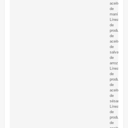
aceite
de
maní;
Línea
de
producción
de
aceite
de
salvado
de
arroz;
Línea
de
producción
de
aceite
de
sésamo;
Línea
de
producción
de