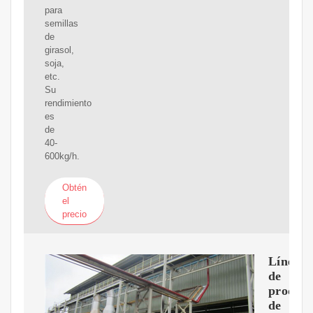
para
semillas
de
girasol,
soja,
etc.
Su
rendimiento
es
de
40-
600kg/h.
Obtén
el
precio
Línea
de
producc
de