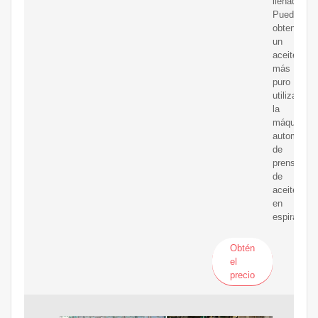
llenado.
Puede
obtener
un
aceite
más
puro
utilizando
la
máquina
automática
de
prensado
de
aceite
en
espiral.
Obtén
el
precio