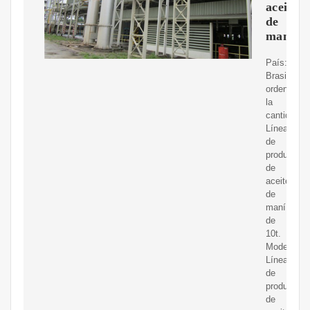
aceite
de
maní
País:
Brasil.
ordene
la
cantidad:
Línea
de
producción
de
aceite
de
maní
de
10t.
Modelo:
Línea
de
producción
de