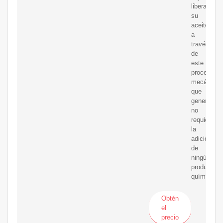
liberan
su
aceite
a
través
de
este
proceso
mecánico,
que
generalme
no
requiere
la
adición
de
ningún
producto
químico.
Obtén
el
precio