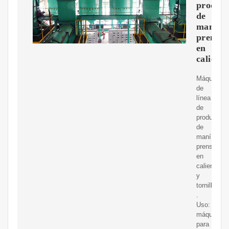
producc
de
maní
prensa
en
caliente
Máquina
de
línea
de
producción
de
maní
prensado
en
caliente
y
tornillo
.
Uso:
máquina
para