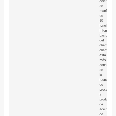
aceite
de
maní
de
10
toneladas
Informació
básica
del
cliente:Nue
cliente
está
más
consciente
de
la
tecnología
de
procesami
y
producción
de
aceite
de