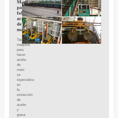
Máquina
para
fabricar
aceite
de
maní
Taizy
maquina
para
hacer
aceite
de
maní
se
especializa
en
la
extracción
de
aceite
y
grasa