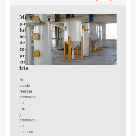
Máquina
para
fabricar
aceite
de
coco
prensado
en
frío
Se
puede
realizar
prensado
en
frío
y
prensado
en
caliente.