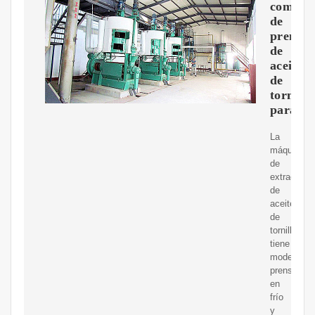
comerci
de
prensa
de
aceite
de
tornillo
para
La
máquina
de
extracción
de
aceite
de
tornillo
tiene
modelos
prensados
en
frío
y