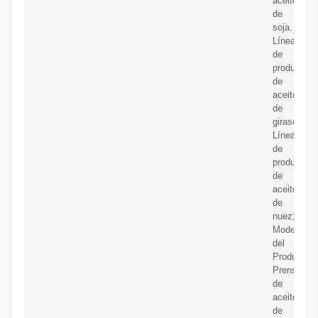
aceite
de
soja.
Línea
de
producción
de
aceite
de
girasol.
Línea
de
producción
de
aceite
de
nuez;
Modelo
del
Producto.
Prensa
de
aceite
de