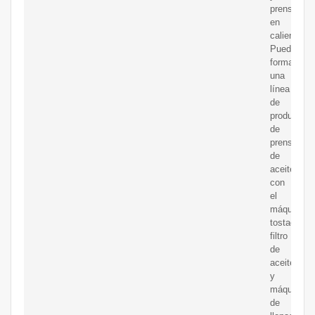
prensados
en
caliente.
Puede
formar
una
línea
de
producción
de
prensa
de
aceite
con
el
máquina
tostadora,
filtro
de
aceite
y
máquina
de