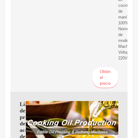
cocina
de
maní
100%;
Número
de
modelo:
Mach;
Voltaje:
220V/380V
Obtén
el
precio
Línea
de
producción
de
aceite
de