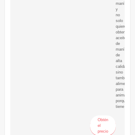
maní
y
no
solo
quiere
obtener
aceite
de
maní
de
alta
calidad,
sino
también
alimento
para
animales,
porque
tiene
Obtén
el
precio