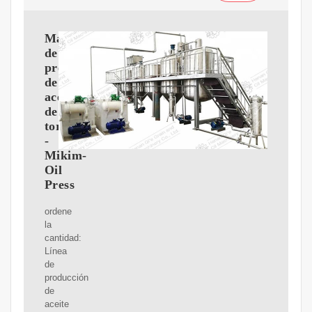
Máquina
de
prensa
de
aceite
de
tornillo
-
Mikim-
Oil
Press
ordene
la
cantidad:
Línea
de
producción
de
aceite