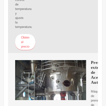
de
temperatura
y
ajuste
la
temperatura.
Obtén
el
precio
Prensa
extract
de
Aceite
Automá
Máquina
de
prensado
de