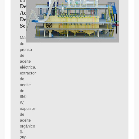
De
Aceite
De
Semillas
Máquina
de
prensa
de
aceite
eléctrica,
extractor
de
aceite
de
850
W,
expulsor
de
aceite
orgánico
0-
250