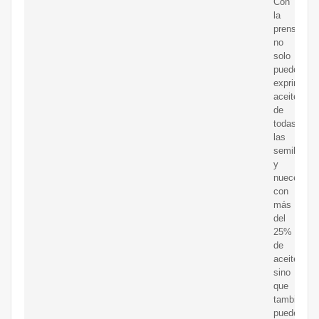
Con
la
prensa
no
solo
puede
exprimir
aceite
de
todas
las
semillas
y
nueces
con
más
del
25%
de
aceite,
sino
que
también
puede