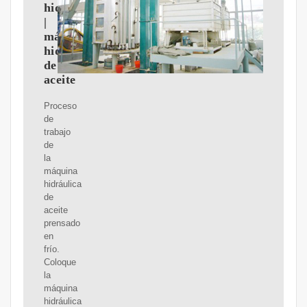
hidráulica
|
máquina
hidráulica
de
aceite
Proceso
de
trabajo
de
la
máquina
hidráulica
de
aceite
prensado
en
frío.
Coloque
la
máquina
hidráulica