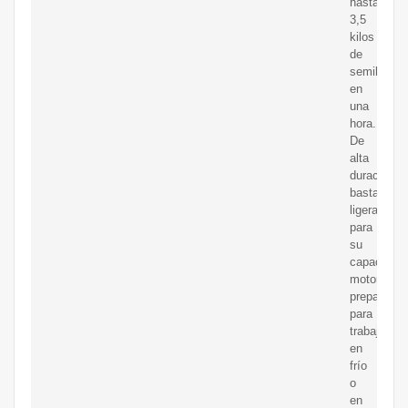
hasta
3,5
kilos
de
semillas
en
una
hora.
De
alta
duración,
bastante
ligera
para
su
capacidad
motora,
preparada
para
trabajar
en
frío
o
en