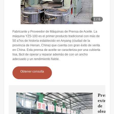
1
/
6
Fabricante y Proveedor de Máquinas de Prensa de Aceite. La
máquina YZS-100 es el primer producto tradicional con más de
50 a?os de historia establecido en Anyang (ciudad de la
provincia de Henan, China) que cuenta con gran éxito de venta
en China. Esta prensa de aceite se caracteriza por una cubierta
lisa, fácil de operar y reparar además de con un ancho
adecuado y un rendimiento fiable.
Obtener consulta
Prensa
extruso
de
oleagin