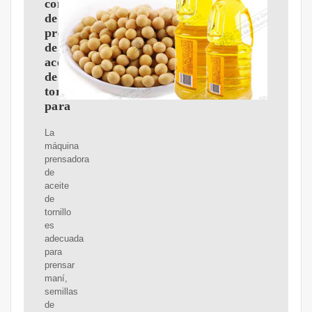
comercial
de
prensa
de
aceite
de
tornillo
para
La
máquina
prensadora
de
aceite
de
tornillo
es
adecuada
para
prensar
maní,
semillas
de