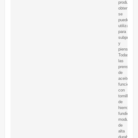
producto
obtenido
se
puede
utilizar
para
subproduc
y
piensos.
Todas
las
prensas
de
aceite
funcionan
con
tornillo
de
hierro
fundido
modular
de
alta
durabilidad