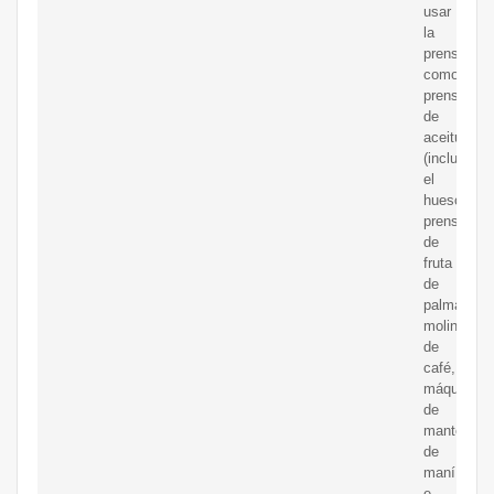
usar
la
prensa
como
prensa
de
aceitunas
(incluido
el
hueso),
prensa
de
fruta
de
palma,
molinillo
de
café,
máquina
de
mantequill
de
maní
e