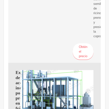
semillas
de
ricino
prensado,
y
presionand
la
copra.
Obtén
el
precio
Extractor
de
aceite
industrial
por
prensado
en
frío