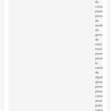
de
colza
prensado,
prensa
de
aceite
de
germen
de
maíz,
maní
presionand
presionand
la
semilla
de
algodón,
girasol
presionand
presionand
colza,
arroz
pretratami
salvado,