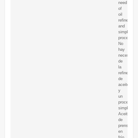
need
of
oil
refinery
and
simple
process.
No
hay
necesidad
de
la
refinería
de
aceite
y
un
proceso
simple.
Aceite
de
prensado
en
frío