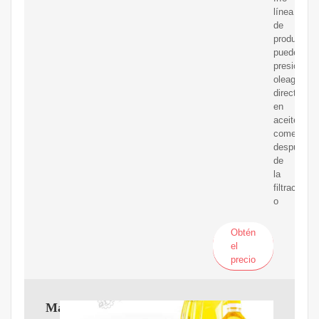
línea
de
producción
puede
presionar
oleaginosa
directamen
en
aceite
comestible
después
de
la
filtración
o
Obtén
el
precio
Máquina