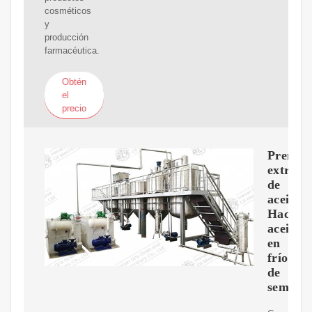
cosméticos
y
producción
farmacéutica.
Obtén
el
precio
Prensa
extract
de
aceite
Hacer
aceite
en
frío
de
semilla