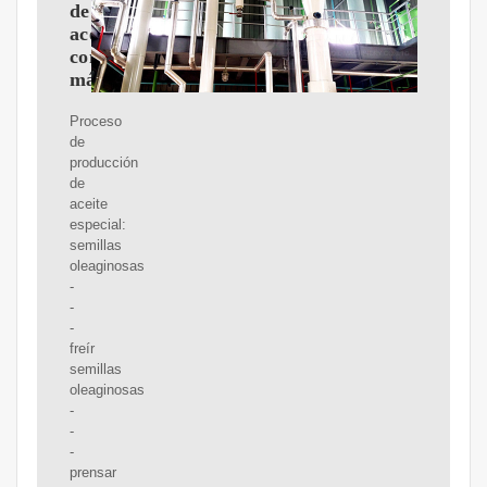
de
aceite
comestible,
máquina
Proceso
de
producción
de
aceite
especial:
semillas
oleaginosas
-
-
-
freír
semillas
oleaginosas
-
-
-
prensar