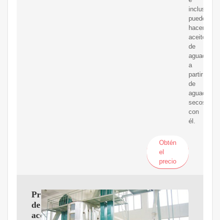
incluso
puede
hacer
aceite
de
aguacate
a
partir
de
aguacates
secos
con
él.
Obtén
el
precio
Prensa
de
aceite