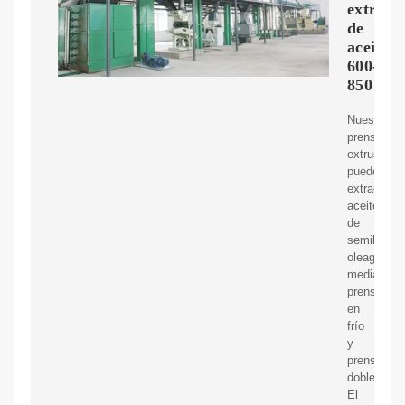
extracc
de
aceites
600-
850
Nuestras
prensas
extrusoras
pueden
extraer
aceite
de
semillas
oleaginosa
mediante
prensado
en
frío
y
prensado
doble.
El