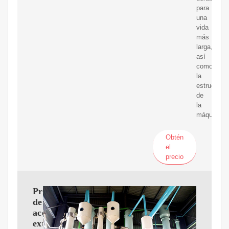
para
una
vida
más
larga,
así
como
la
estructura
de
la
máquina.
Obtén
el
precio
Prensa
de
aceite,
extractor