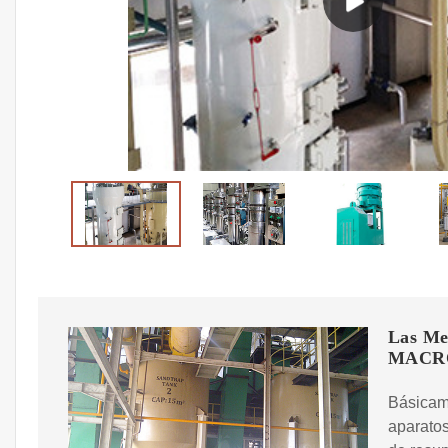
Las Mej
MACR
Básicame
aparato