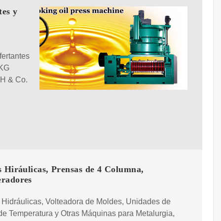
tes y
fertantes
 KG
H & Co.
s Hiráulicas, Prensas de 4 Columna,
radores
 Hidráulicas, Volteadora de Moldes, Unidades de
de Temperatura y Otras Máquinas para Metalurgia,