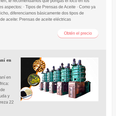
men, te recomendamos que pongas el foco en los
es aspectos: · Tipos de Prensas de Aceite · Como ya
icho, diferenciamos básicamente dos tipos de
de aceite: Prensas de aceite eléctricas
Obtén el precio
aní en
aní en
rica:
 de
uda y
ureza 22