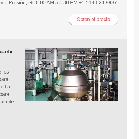
ón a Presión, etc 8:00 AM a 4:30 PM +1-519-624-9987
Obtén el precio
nsado
e los
para
o: La
 para
 aceite