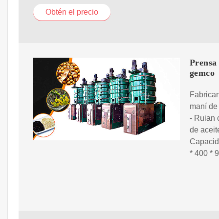
Obtén el precio
Prensa 
gemco
Fabrican
maní de 
- Ruian 
de aceit
Capacida
* 400 * 