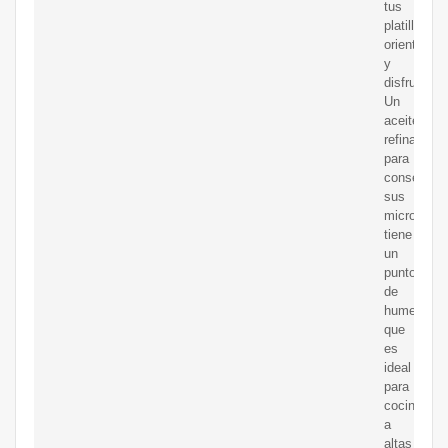
tus
platillos
orientales
y
disfruta!
Un
aceite
refinado
para
conservar
sus
micronutrie
tiene
un
punto
de
humeo
que
es
ideal
para
cocinar
a
altas