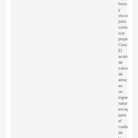
fresco
y
oscuro
para
conservar
sus
propiedade
Conclusión
El
aceite
de
salvado
de
arroz
es
un
ingrediente
natural
excepciona
para
el
cuidado
de