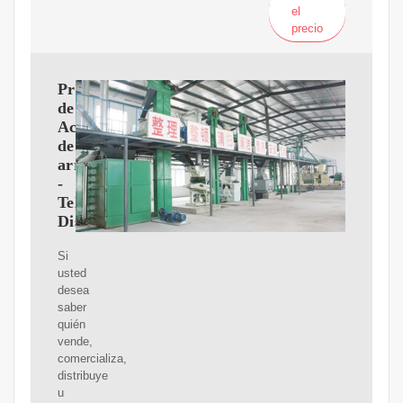
el
precio
Proveedores
de
Aceite
de
arroz
-
Teléfonos,
Distribuidores
Si
usted
desea
saber
quién
vende,
comercializa,
distribuye
u