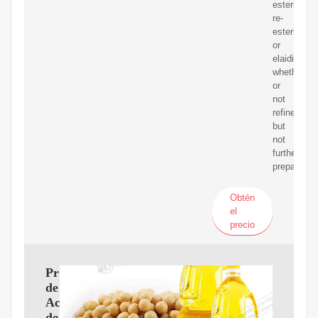
esterified,
re-
esterified
or
elaidinised
whether
or
not
refined,
but
not
further
prepared
Obtén
el
precio
Proveedores
de
Aceite
de