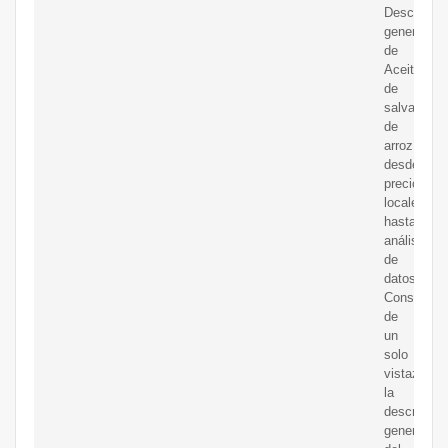
Descripció
general
de
Aceite
de
salvado
de
arroz,
desde
precios
locales
hasta
análisis
de
datos.
Consulte
de
un
solo
vistazo
la
descripció
general