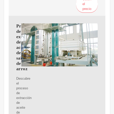
el
precio
Proceso
de
extracción
de
aceite
de
salvado
de
arroz
Descubre
el
proceso
de
extracción
de
aceite
de