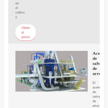
en
el
cultivo
y
Obtén
el
precio
Aceite
de
salvado
de
arroz
El
aceite
de
salvado
de
arroz