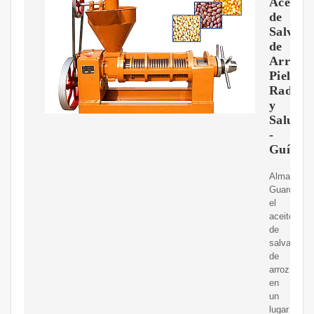
Aceite
de
Salvad
de
Arroz:
Piel
Radian
y
Saludab
-
Guía
Almacenam
Guardar
el
aceite
de
salvado
de
arroz
en
un
lugar