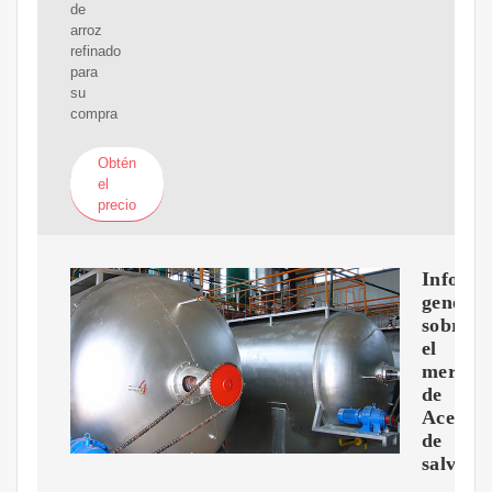
de
arroz
refinado
para
su
compra
Obtén
el
precio
Inform
general
sobre
el
mercad
de
Aceite
de
salvado