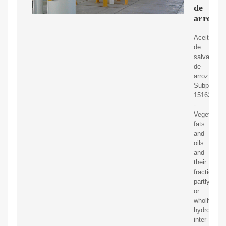
de
arroz
Aceite
de
salvado
de
arroz
Subpartida
151620
-
Vegetable
fats
and
oils
and
their
fractions;
partly
or
wholly
hydrogenat
inter-