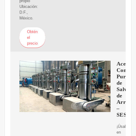
propio
Ubicación:
D.F.,
México.
Obtén
el
precio
Aceite
Comesti
Puro
de
Salvad
de
Arroz
–
SESAJ
¡Úsalo
en