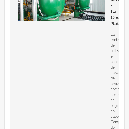
-
La
Cosmét
Natural
La
tradición
de
utilizar
el
aceite
de
salvado
de
arroz
como
cosmético
se
origina
en
Japón.
Composici
del