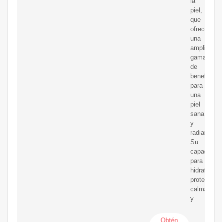
la
piel,
que
ofrece
una
amplia
gama
de
beneficios
para
una
piel
sana
y
radiante.
Su
capacidad
para
hidratar,
proteger,
calmar
y
Obtén