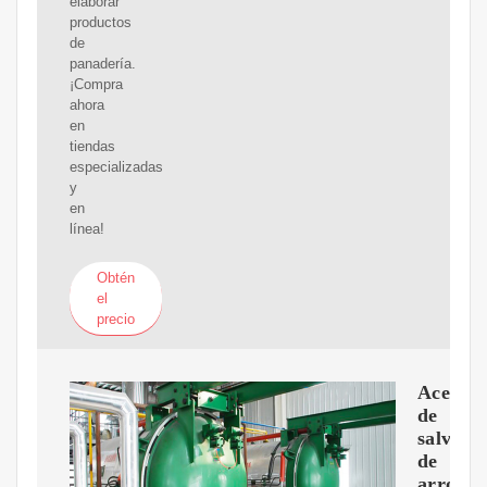
elaborar
productos
de
panadería.
¡Compra
ahora
en
tiendas
especializadas
y
en
línea!
Obtén
el
precio
Aceite
de
salvado
de
arroz