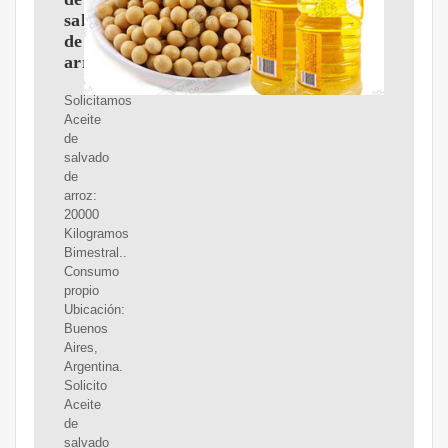
salvado
de
arroz
Solicitamos
Aceite
de
salvado
de
arroz:
20000
Kilogramos
Bimestral..
Consumo
propio
Ubicación:
Buenos
Aires,
Argentina.
Solicito
Aceite
de
salvado