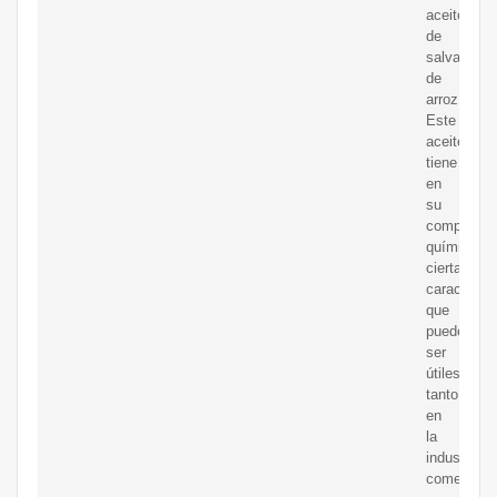
aceite
de
salvado
de
arroz.
Este
aceite
tiene
en
su
composici
química
ciertas
característ
que
pueden
ser
útiles
tanto
en
la
industria
cometida