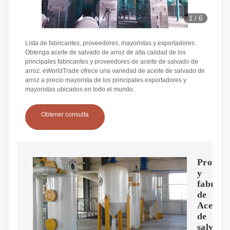
1
/
6
Lista de fabricantes, proveedores, mayoristas y exportadores .
Obtenga aceite de salvado de arroz de alta calidad de los
principales fabricantes y proveedores de aceite de salvado de
arroz. eWorldTrade ofrece una variedad de aceite de salvado de
arroz a precio mayorista de los principales exportadores y
mayoristas ubicados en todo el mundo.
Obtener consulta
Proveed
y
fabrica
de
Aceite
de
salvado