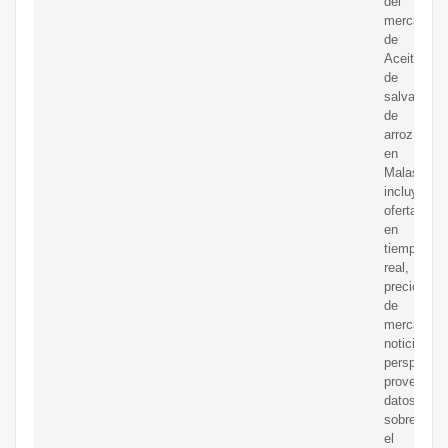
del
mercado
de
Aceite
de
salvado
de
arroz
en
Malasia,
incluyendo
ofertas
en
tiempo
real,
precios
de
mercado,
noticias,
perspectiv
proveedore
datos
sobre
el