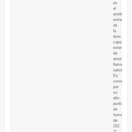
es
el
aceite
extraído
de
la
dura
capa
externa
de
arroz
llamada
salvado.
Es
conocido
por
su
alto
punto
de
humo
de
232
°C