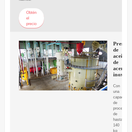
Obtén
el
precio
Prensas
de
aceite
de
acero
inoxida
Con
una
capacidad
de
procesami
de
hasta
140
kg