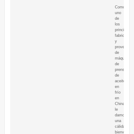
Como
uno
de
los
principales
fabricantes
y
proveedor
de
máquinas
de
prensado
de
aceite
en
frío
en
China,
le
damos
una
cálida
bienvenida