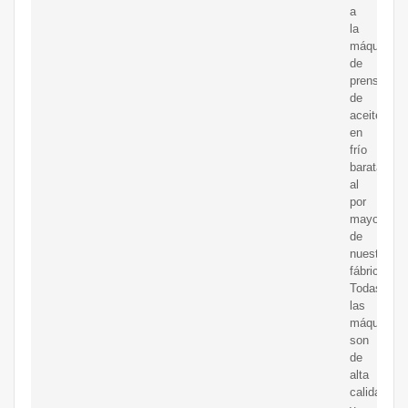
a
la
máquina
de
prensado
de
aceite
en
frío
barata
al
por
mayor
de
nuestra
fábrica.
Todas
las
máquinas
son
de
alta
calidad