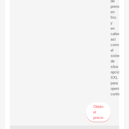
de
prensado
en
frío
y
en
caliente,
así
como
el
sistema
de
silos
opcional
XXL
para
operación
continua.
Obtén
el
precio