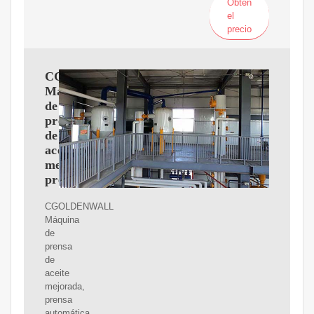
Obtén
el
precio
CGOLDENWALL
Máquina
de
prensa
de
aceite
mejorada,
prensa
CGOLDENWALL
Máquina
de
prensa
de
aceite
mejorada,
prensa
automática