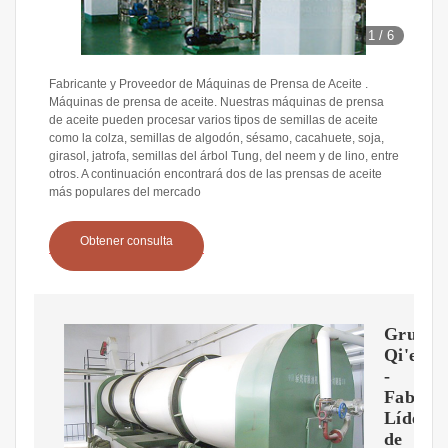
1
/
6
Fabricante y Proveedor de Máquinas de Prensa de Aceite .
Máquinas de prensa de aceite. Nuestras máquinas de prensa
de aceite pueden procesar varios tipos de semillas de aceite
como la colza, semillas de algodón, sésamo, cacahuete, soja,
girasol, jatrofa, semillas del árbol Tung, del neem y de lino, entre
otros. A continuación encontrará dos de las prensas de aceite
más populares del mercado
Obtener consulta
Grupo
Qi'e
-
Fabrica
Líder
de