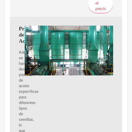
el
precio
Prensas
de
Aceite
Además,
se
han
desarrollado
prensas
de
aceite
específicas
para
diferentes
tipos
de
semillas,
lo
que