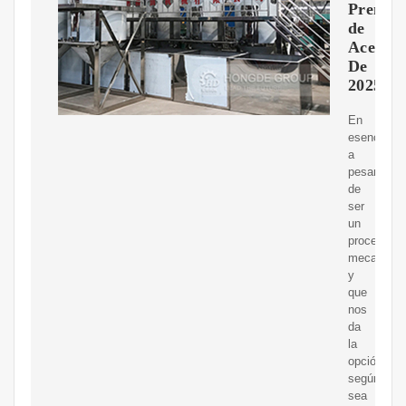
Prensas
de
Aceite
De
2025
En
esencia,
a
pesar
de
ser
un
proceso
mecanizad
y
que
nos
da
la
opción,
según
sea