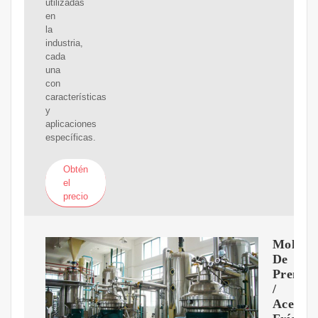
utilizadas
en
la
industria,
cada
una
con
características
y
aplicaciones
específicas.
Obtén
el
precio
Molino
De
Prensa
/
Aceite