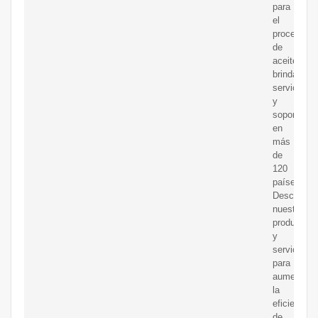
para
el
procesami
de
aceites,
brindando
servicios
y
soporte
en
más
de
120
países.
Descubra
nuestros
productos
y
servicios
para
aumentar
la
eficiencia
de