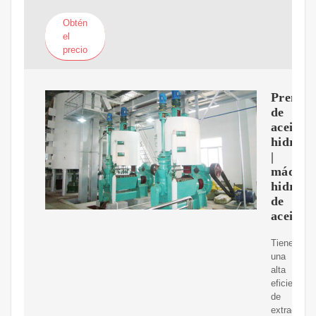
Obtén
el
precio
Prensa
de
aceite
hidrául
|
máquin
hidrául
de
aceite
Tiene
una
alta
eficiencia
de
extracción