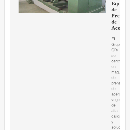
Equipo
de
Prensa
de
Aceite
El
Grupo
Qi'e
se
centra
en
maquinaria
de
prensado
de
aceite
vegetal
de
alta
calidad
y
soluciones