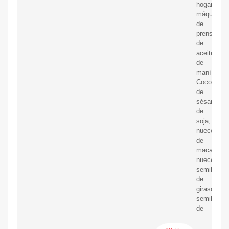
hogar
máquina
de
prensa
de
aceite
de
maní,
Coco,
de
sésamo,
de
soja,
nueces
de
macadamia
nueces,
semillas
de
girasol,
semillas
de