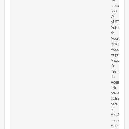
del
motor:
350
W.
NUEVA
Automátic
de
Acero
Inoxidable
Pequeño
Hogar
Máquina
De
Prensa
de
Aceite
Frío
prensa
Caliente
para
el
maní,
coco
multifuncio