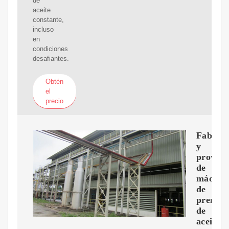
de
aceite
constante,
incluso
en
condiciones
desafiantes.
Obtén
el
precio
Fabrica
y
proveed
de
máquin
de
prensa
de
aceite