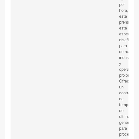
por
hora,
esta
prensa
está
específica
diseñada
para
demandas
industriale
y
operacione
prolongada
Ofrece
un
control
de
temperatur
de
última
generación
para
procesos