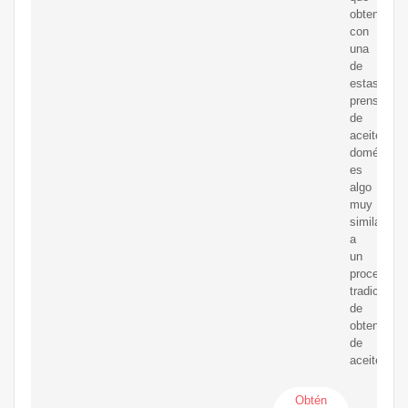
obtenemos
con
una
de
estas
prensas
de
aceite
doméstica
es
algo
muy
similar
a
un
proceso
tradicional
de
obtención
de
aceite.
Obtén