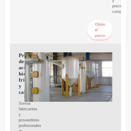
y
precio
competitiv
Obtén
el
precio
Prensa
de
aceite
hidráulico
frío
y
caliente
Somos
fabricantes
y
proveedores
profesionales