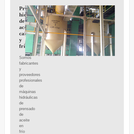
Prensa
hidráulica
de
aceite
caliente
y
frío
Somos
fabricantes
y
proveedores
profesionales
de
máquinas
hidráulicas
de
prensado
de
aceite
en
frío